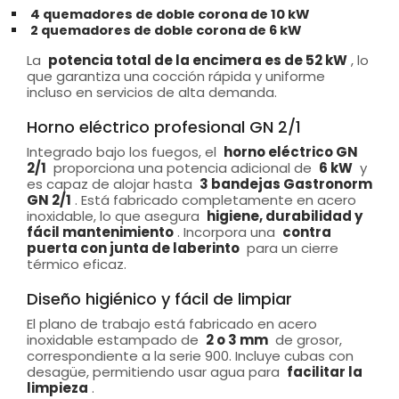
4 quemadores de doble corona de 10 kW
2 quemadores de doble corona de 6 kW
La
potencia total de la encimera es de 52 kW
, lo
que garantiza una cocción rápida y uniforme
incluso en servicios de alta demanda.
Horno eléctrico profesional GN 2/1
Integrado bajo los fuegos, el
horno eléctrico GN
2/1
proporciona una potencia adicional de
6 kW
y
es capaz de alojar hasta
3 bandejas Gastronorm
GN 2/1
. Está fabricado completamente en acero
inoxidable, lo que asegura
higiene, durabilidad y
fácil mantenimiento
. Incorpora una
contra
puerta con junta de laberinto
para un cierre
térmico eficaz.
Diseño higiénico y fácil de limpiar
El plano de trabajo está fabricado en acero
inoxidable estampado de
2 o 3 mm
de grosor,
correspondiente a la serie 900. Incluye cubas con
desagüe, permitiendo usar agua para
facilitar la
limpieza
.