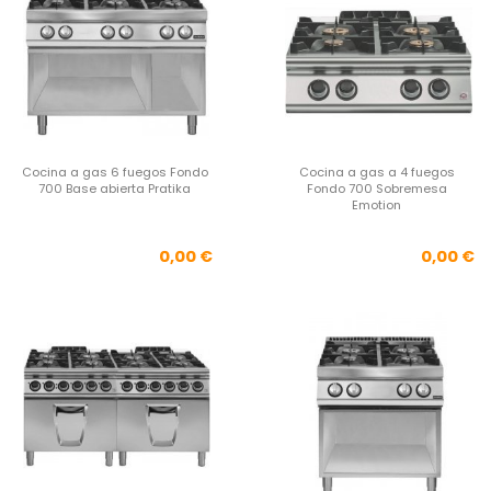
Cocina a gas 6 fuegos Fondo
Cocina a gas a 4 fuegos
700 Base abierta Pratika
Fondo 700 Sobremesa
Emotion
Precio
Pre
0,00 €
0,00 €