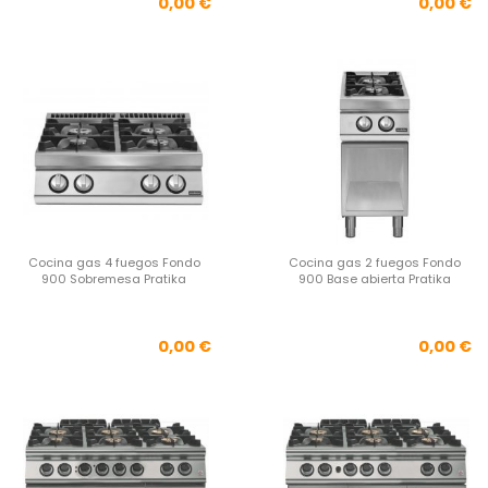
Precio
Pre
0,00 €
0,00 €
Cocina gas 4 fuegos Fondo
Cocina gas 2 fuegos Fondo
900 Sobremesa Pratika
900 Base abierta Pratika
Precio
Pre
0,00 €
0,00 €