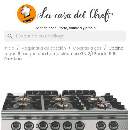
Líder en consultoría, calidad y precio
search
Cocina
Inicio
Maquinaria de cocción
Cocinas a gas
a gas 6 fuegos con horno eléctrico GN 2/1 Fondo 900
Emotion