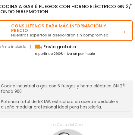
COCINA A GAS 6 FUEGOS CON HORNO ELÉCTRICO GN 2/1
FONDO 900 EMOTION
CONSÚLTENOS PARA MÁS INFORMACIÓN Y
💬
→
PRECIO
Nuestros expertos le asesorarán sin compromiso
local_shipping
VA no incluido
Envío gratuito
a partir de 290€ + iva en península
Cocina industrial a gas con 6 fuegos y horno eléctrico GN 2/1
fondo 900.
Potencia total de 58 kW, estructura en acero inoxidable y
diseño modular profesional ideal para hostelería.
La Casa del Chef