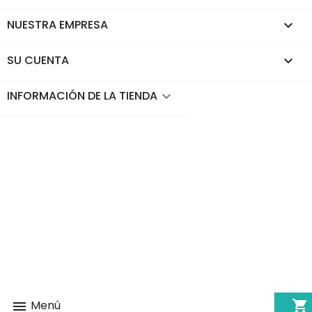
NUESTRA EMPRESA

SU CUENTA

INFORMACIÓN DE LA TIENDA
keyboard_arrow_down
shopping_cart
Menú
