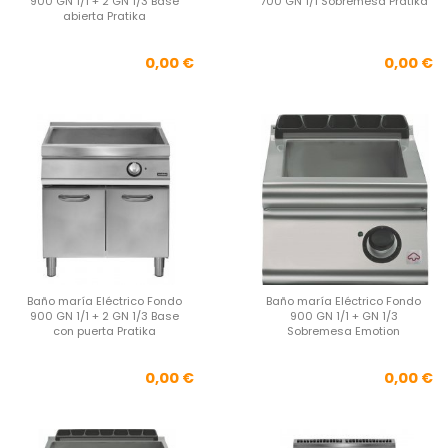
900 GN 1/1 + 2 GN 1/3 Base
700 GN 1/1 Sobremesa Pratika
abierta Pratika
Precio
Pre
0,00 €
0,00 €
Baño maría Eléctrico Fondo
Baño maría Eléctrico Fondo
900 GN 1/1 + 2 GN 1/3 Base
900 GN 1/1 + GN 1/3
con puerta Pratika
Sobremesa Emotion
Precio
Pre
0,00 €
0,00 €