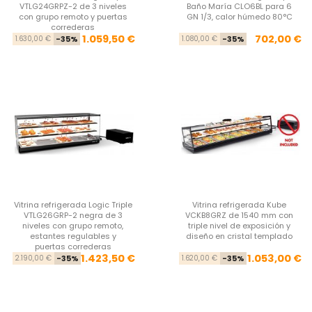
VTLG24GRPZ-2 de 3 niveles
Baño María CLO6BL para 6
con grupo remoto y puertas
GN 1/3, calor húmedo 80°C
correderas
Precio base
Precio
Pre
Pre
1.059,50 €
702,00 €
1.630,00 €
-35%
1.080,00 €
-35%
Vitrina refrigerada Logic Triple
Vitrina refrigerada Kube
VTLG26GRP-2 negra de 3
VCKB8GRZ de 1540 mm con
niveles con grupo remoto,
triple nivel de exposición y
estantes regulables y
diseño en cristal templado
puertas correderas
Precio base
Precio
Pre
Pre
1.423,50 €
1.053,00 €
2.190,00 €
-35%
1.620,00 €
-35%