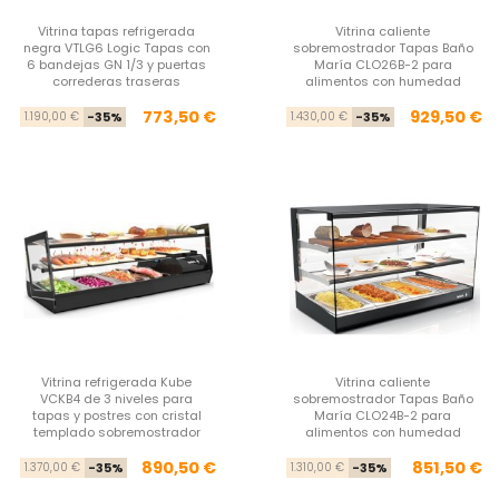
Vitrina tapas refrigerada
Vitrina caliente
negra VTLG6 Logic Tapas con
sobremostrador Tapas Baño
6 bandejas GN 1/3 y puertas
María CLO26B-2 para
correderas traseras
alimentos con humedad
Precio base
Precio
Pre
Pre
773,50 €
929,50 €
1.190,00 €
-35%
1.430,00 €
-35%
Vitrina refrigerada Kube
Vitrina caliente
VCKB4 de 3 niveles para
sobremostrador Tapas Baño
tapas y postres con cristal
María CLO24B-2 para
templado sobremostrador
alimentos con humedad
Precio base
Precio
Pre
Pre
890,50 €
851,50 €
1.370,00 €
-35%
1.310,00 €
-35%