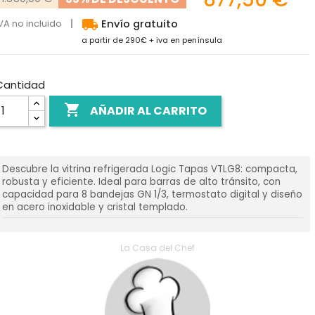
local_shipping
VA no incluido
Envío gratuito
a partir de 290€ + iva en península
Cantidad

AÑADIR AL CARRITO
Descubre la vitrina refrigerada Logic Tapas VTLG8: compacta,
robusta y eficiente. Ideal para barras de alto tránsito, con
capacidad para 8 bandejas GN 1/3, termostato digital y diseño
en acero inoxidable y cristal templado.
La Casa del Chef