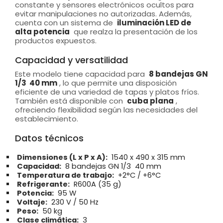
constante y sensores electrónicos ocultos para
evitar manipulaciones no autorizadas. Además,
cuenta con un sistema de
iluminación LED de
alta potencia
que realza la presentación de los
productos expuestos.
Capacidad y versatilidad
Este modelo tiene capacidad para
8 bandejas GN
1/3  40 mm
, lo que permite una disposición
eficiente de una variedad de tapas y platos fríos.
También está disponible con
cuba plana
,
ofreciendo flexibilidad según las necesidades del
establecimiento.
Datos técnicos
Dimensiones (L x P x A):
1540 x 490 x 315 mm
Capacidad:
8 bandejas GN 1/3  40 mm
Temperatura de trabajo:
+2°C / +6°C
Refrigerante:
R600A (35 g)
Potencia:
95 W
Voltaje:
230 V / 50 Hz
Peso:
50 kg
Clase climática:
3