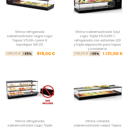
Vitrina refrigerada
Vitrina sobremostrador Sayl
sobremostrador negra Logic
Logic Triple VTLG26P-1
Tapas VTLG6-I para 6
refrigerada con estantes LED
bandejas GN 1/3
y triple exposición para tapas
y hostelería
Precio base
Precio
Pre
Pre
819,00 €
1.131,00 €
1.260,00 €
-35%
1.740,00 €
-35%
Vitrina refrigerada
Vitrina caliente
sobremostrador Logic Triple
sobremostrador negra Tapas