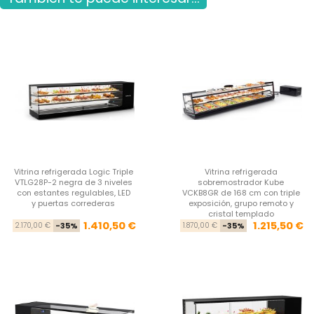
Vitrina refrigerada Logic Triple
Vitrina refrigerada
VTLG28P-2 negra de 3 niveles
sobremostrador Kube
con estantes regulables, LED
VCKB8GR de 168 cm con triple
y puertas correderas
exposición, grupo remoto y
cristal templado
Precio base
Precio
Pre
Pre
1.410,50 €
1.215,50 €
2.170,00 €
-35%
1.870,00 €
-35%