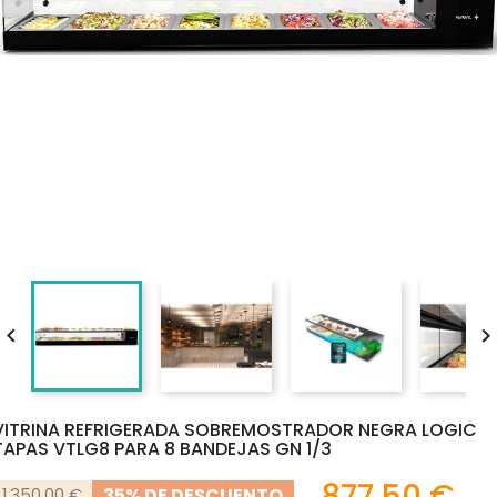

VITRINA REFRIGERADA SOBREMOSTRADOR NEGRA LOGIC
TAPAS VTLG8 PARA 8 BANDEJAS GN 1/3
877,50 €
35% DE DESCUENTO
1.350,00 €