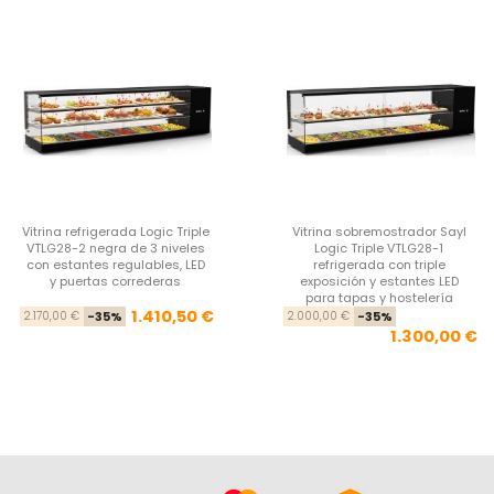
Vitrina refrigerada Logic Triple
Vitrina sobremostrador Sayl
VTLG28-2 negra de 3 niveles
Logic Triple VTLG28-1
con estantes regulables, LED
refrigerada con triple
y puertas correderas
exposición y estantes LED
para tapas y hostelería
Precio base
Precio
Pre
Pre
1.410,50 €
2.170,00 €
-35%
2.000,00 €
-35%
1.300,00 €