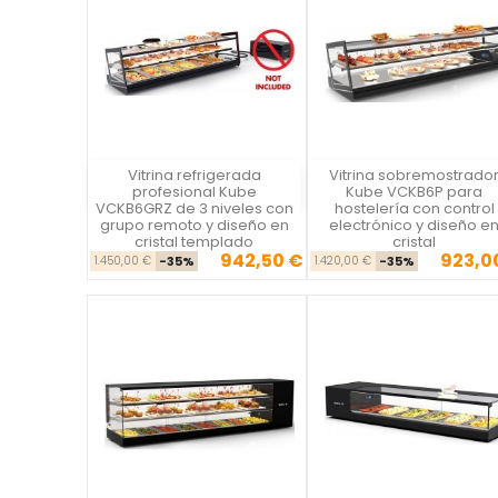
Vitrina refrigerada
Vitrina sobremostrado
Vista rápida
Vista rápida

profesional Kube
Kube VCKB6P para
VCKB6GRZ de 3 niveles con
hostelería con control
grupo remoto y diseño en
electrónico y diseño e
cristal templado
cristal
942,50 €
923,0
Precio base
Precio
Precio ba
Pre
1.450,00 €
-35%
1.420,00 €
-35%