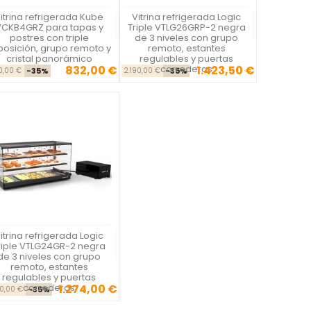
itrina refrigerada Kube
Vitrina refrigerada Logic
Vista rápida
Vista rápida


CKB4GRZ para tapas y
Triple VTLG26GRP-2 negra
postres con triple
de 3 niveles con grupo
posición, grupo remoto y
remoto, estantes
cristal panorámico
regulables y puertas
832,00 €
correderas
1.423,50 €
Precio base
Precio
Precio base
Precio
80,00 €
-35%
2.190,00 €
-35%
itrina refrigerada Logic
Vista rápida

riple VTLG24GR-2 negra
de 3 niveles con grupo
remoto, estantes
regulables y puertas
correderas
1.274,00 €
Precio base
Precio
60,00 €
-35%