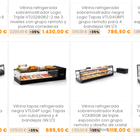
Vitrina refrigerada
Vitrina refrigerada
V
Vista rápida
Vista rápida



a
sobremostrador Logic
sobremostrador negra
V
 6
Triple VTLG28GRZ-2 de 3
Logic Tapas VTLG4GRP|
niveles con grupo remoto y
grupo remoto para 4
ex
puertas correderas
bandejas GN 1/3
0 €
1.430,00 €
786,50 €
se
cio
Precio base
Precio
Precio base
Precio
2.200,00 €
-35%
1.210,00 €
-35%
1.2
r
Vitrina tapas refrigerada
Vitrina refrigerada
V
Vista rápida
Vista rápida



a
negra VTLG4P Logic Tapas
sobremostrador Kube
T
con cuba plana y 4
VCKB6GR de triple
bandejas GN 1/3
exposición con grupo
remoto y diseño de cristal
0 €
695,50 €
templado
1.118,00 €
se
cio
Precio base
Precio
Precio base
Precio
1.070,00 €
-35%
1.720,00 €
-35%
1.9