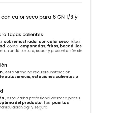
 con calor seco para 6 GN 1/3 y
ra tapas calientes
de
sobremostrador con calor seco
, ideal
dad
como
empanadas, fritos, bocadillos
nteniendo textura, sabor y presentación sin
ción
in
, esta vitrina no requiere instalación
 de autoservicio, estaciones calientes o
ad
do
, esta vitrina profesional destaca por su
d óptima del producto
. Las
puertas
nipulación ágil y segura.