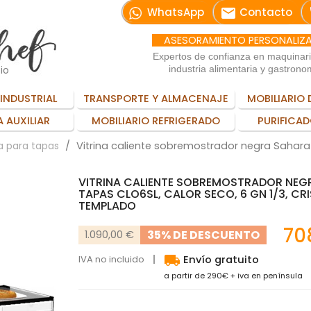
email
WhatsApp
Contacto
ASESORAMIENTO PERSONALIZ
Expertos de confianza en maquinar
io
industria alimentaria y gastrono
INDUSTRIAL
TRANSPORTE Y ALMACENAJE
MOBILIARIO 
 AUXILIAR
MOBILIARIO REFRIGERADO
PURIFICAD
Vitrina caliente sobremostrador negra Sahara T
a para tapas
VITRINA CALIENTE SOBREMOSTRADOR NEG
TAPAS CLO6SL, CALOR SECO, 6 GN 1/3, CR
TEMPLADO
70
35% DE DESCUENTO
1.090,00 €
local_shipping
IVA no incluido
Envío gratuito
a partir de 290€ + iva en península