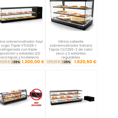
rina sobremostrador Sayl
Vitrina caliente
Vista rápida
Vista rápida


Logic Triple VTLG28-1
sobremostrador Sahara
refrigerada con triple
Tapas CLO26S-2 de calor
xposición y estantes LED
seco y 2 estantes
para tapas y hostelería
regulables
1.300,00 €
1.020,50 €
Precio base
Precio
Precio base
Precio
00,00 €
-35%
1.570,00 €
-35%