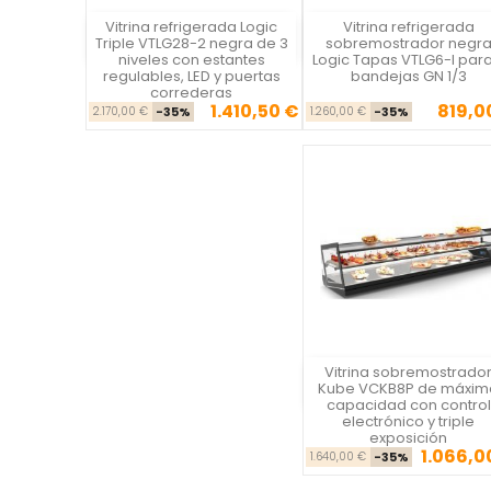
Vitrina refrigerada Logic
Vitrina refrigerada
Vista rápida
Vista rápida

Triple VTLG28-2 negra de 3
sobremostrador negr
niveles con estantes
Logic Tapas VTLG6-I para
regulables, LED y puertas
bandejas GN 1/3
correderas
1.410,50 €
819,0
Precio base
Precio
Precio ba
Pre
2.170,00 €
-35%
1.260,00 €
-35%
Vitrina sobremostrado
Vista rápida
Kube VCKB8P de máxim
capacidad con control
electrónico y triple
exposición
1.066,0
Precio ba
Pre
1.640,00 €
-35%