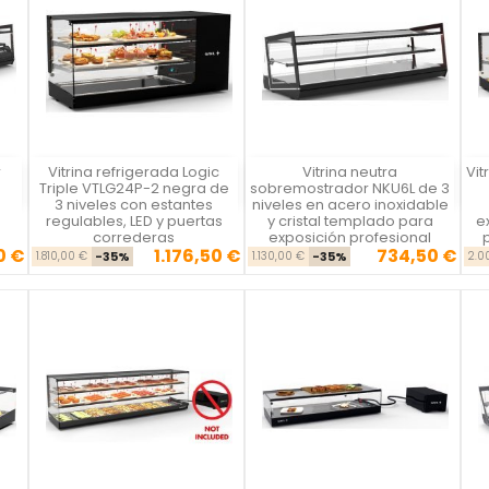
r
Vitrina refrigerada Logic
Vitrina neutra
Vit
Vista rápida
Vista rápida



Triple VTLG24P-2 negra de
sobremostrador NKU6L de 3
3 niveles con estantes
niveles en acero inoxidable
n
regulables, LED y puertas
y cristal templado para
e
correderas
exposición profesional
0 €
1.176,50 €
734,50 €
se
cio
Precio base
Precio
Precio base
Precio
1.810,00 €
-35%
1.130,00 €
-35%
2.0