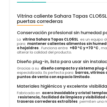
Vitrina caliente Sahara Tapas CLO6SL
puertas correderas
Conservación profesional sin humedad pa
La
vitrina Sahara Tapas CLO6SL
es un equipo 
para
mantener calientes alimentos sin hume
o hojaldres
. Funciona entre
+60 °C y +70 °C
, ma
alterar la calidad del producto.
Diseño plug-in, lista para usar sin instala
Gracias a su
diseño compacto y sistema plug-
especializada. Es perfecta para
barras, vitrinas
puntos de venta con espacio limitado
.
Materiales higiénicos y excelente visibilid
Fabricada en
acero inoxidable y cristal templa
resistencia, facilidad de limpieza y visibilida
traseras correderas extraíbles
permiten una ma