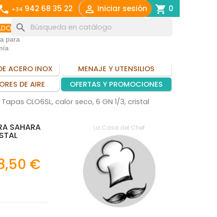
call

shopping_cart
942 68 35 22
Iniciar sesión
0
+34
search
ADO
ia para
mía
DE ACERO INOX
MENAJE Y UTENSILIOS
ORES DE AIRE
OFERTAS Y PROMOCIONES
apas CLO6SL, calor seco, 6 GN 1/3, cristal
RA SAHARA
La Casa del Chef
ISTAL
8,50 €