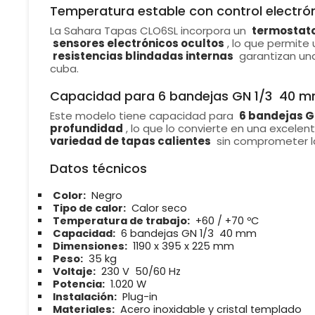
Temperatura estable con control electró
La Sahara Tapas CLO6SL incorpora un
termostato 
sensores electrónicos ocultos
, lo que permite
resistencias blindadas internas
garantizan una
cuba.
Capacidad para 6 bandejas GN 1/3  40 
Este modelo tiene capacidad para
6 bandejas G
profundidad
, lo que lo convierte en una excele
variedad de tapas calientes
sin comprometer la
Datos técnicos
Color:
Negro
Tipo de calor:
Calor seco
Temperatura de trabajo:
+60 / +70 ºC
Capacidad:
6 bandejas GN 1/3  40 mm
Dimensiones:
1190 x 395 x 225 mm
Peso:
35 kg
Voltaje:
230 V  50/60 Hz
Potencia:
1.020 W
Instalación:
Plug-in
Materiales:
Acero inoxidable y cristal templado