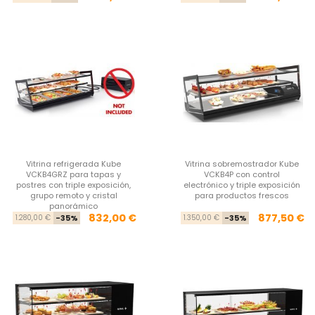
Vitrina refrigerada Kube
Vitrina sobremostrador Kube
VCKB4GRZ para tapas y
VCKB4P con control
postres con triple exposición,
electrónico y triple exposición
grupo remoto y cristal
para productos frescos
panorámico
Precio base
Precio
Pre
Pre
832,00 €
877,50 €
1.280,00 €
-35%
1.350,00 €
-35%