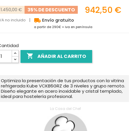
942,50 €
35% DE DESCUENTO
1.450,00 €
local_shipping
VA no incluido
Envío gratuito
a partir de 290€ + iva en península
Cantidad

AÑADIR AL CARRITO
Optimiza la presentación de tus productos con la vitrina
refrigerada Kube VCKB6GRZ de 3 niveles y grupo remoto.
Diseño elegante en acero inoxidable y cristal templado,
ideal para hostelería profesional.
La Casa del Chef