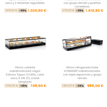
seco y 2 estantes regulables
con grupo remoto y puertas
correderas
Precio base
Precio
Pre
Pre
1.020,50 €
1.410,50 €
1.570,00 €
-35%
2.170,00 €
-35%
Vitrina caliente
Vitrina refrigerada Kube
sobremostrador negra
VCKB4GRP sobremostrador
Sahara Tapas CLO6SL, calor
con triple exposición y grupo
seco, 6 GN 1/3, cristal
remoto
templado
Precio base
Precio
Pre
Pre
708,50 €
988,00 €
1.090,00 €
-35%
1.520,00 €
-35%