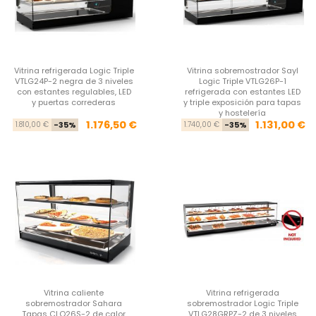
Vitrina refrigerada Logic Triple
Vitrina sobremostrador Sayl
VTLG24P-2 negra de 3 niveles
Logic Triple VTLG26P-1
con estantes regulables, LED
refrigerada con estantes LED
y puertas correderas
y triple exposición para tapas
y hostelería
Precio base
Precio
Pre
Pre
1.176,50 €
1.131,00 €
1.810,00 €
-35%
1.740,00 €
-35%
Vitrina caliente
Vitrina refrigerada
sobremostrador Sahara
sobremostrador Logic Triple
Tapas CLO26S-2 de calor
VTLG28GRPZ-2 de 3 niveles