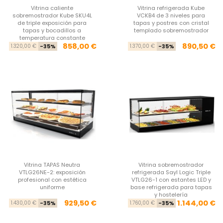
Vitrina caliente
Vitrina refrigerada Kube
sobremostrador Kube SKU4L
VCKB4 de 3 niveles para
de triple exposición para
tapas y postres con cristal
tapas y bocadillos a
templado sobremostrador
temperatura constante
Precio base
Precio
Pre
Pre
858,00 €
890,50 €
1.320,00 €
-35%
1.370,00 €
-35%
Vitrina TAPAS Neutra
Vitrina sobremostrador
VTLG26NE-2: exposición
refrigerada Sayl Logic Triple
profesional con estética
VTLG26-1 con estantes LED y
uniforme
base refrigerada para tapas
y hostelería
Precio base
Precio
Pre
Pre
929,50 €
1.144,00 €
1.430,00 €
-35%
1.760,00 €
-35%