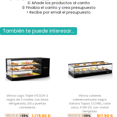
① Añade los productos al carrito
② Finaliza el carrito y crea presupuesto
> Recibe por email el presupuesto
También te puede interesar...
Vitrina Logic Triple VTLG24-2
Vitrina caliente
negra de 3 niveles con base
sobremostrador negra
refrigerada, LED y puertas
Sahara Tapas CLO4SL, calor
correderas
seco, 4 GN 1/3, con cristal
templado
Precio base
Precio
Pre
Pre
1.176,50 €
617,50 €
1.810,00 €
-35%
950,00 €
-35%