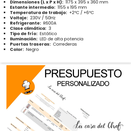
Dimensiones (L x P x H):
1175 x 395 x 360 mm
Estante intermedio:
1155 x 195 mm
Temperatura de trabajo:
+2ºC / +6ºC
Voltaje:
230V / 50Hz
Refrigerante:
R600A
Clase climática:
3
Tipo de frío:
Estático
Iluminación:
LED de alta potencia
Puertas traseras:
Correderas
Color:
Negro