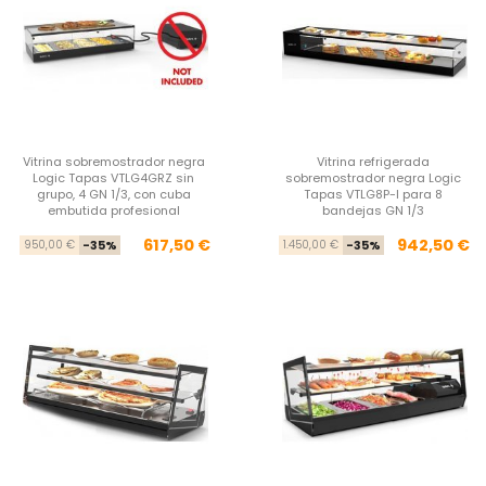
Vitrina sobremostrador negra
Vitrina refrigerada
Logic Tapas VTLG4GRZ sin
sobremostrador negra Logic
grupo, 4 GN 1/3, con cuba
Tapas VTLG8P-I para 8
embutida profesional
bandejas GN 1/3
Precio base
Precio
Pre
Pre
617,50 €
942,50 €
950,00 €
-35%
1.450,00 €
-35%