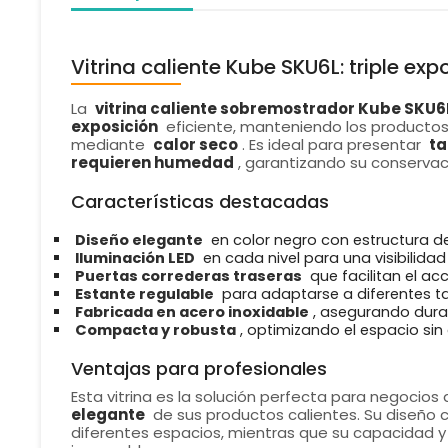
Vitrina caliente Kube SKU6L: triple exp
La
vitrina caliente sobremostrador Kube SKU6
exposición
eficiente, manteniendo los producto
mediante
calor seco
. Es ideal para presentar
ta
requieren humedad
, garantizando su conservaci
Características destacadas
Diseño elegante
en color negro con estructura d
Iluminación LED
en cada nivel para una visibilidad
Puertas correderas traseras
que facilitan el ac
Estante regulable
para adaptarse a diferentes 
Fabricada en acero inoxidable
, asegurando durabi
Compacta y robusta
, optimizando el espacio si
Ventajas para profesionales
Esta vitrina es la solución perfecta para negocio
elegante
de sus productos calientes. Su diseño 
diferentes espacios, mientras que su capacidad y