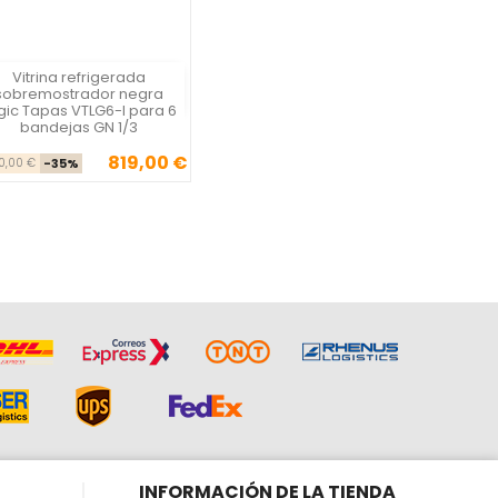
Vitrina refrigerada
Vista rápida

sobremostrador negra
gic Tapas VTLG6-I para 6
bandejas GN 1/3
819,00 €
Precio base
Precio
60,00 €
-35%
INFORMACIÓN DE LA TIENDA