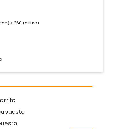
dad) x 360 (altura)
jo
arrito
esupuesto
puesto