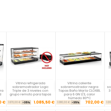
Vitrina refrigerada
Vitrina caliente
Vista rápida
Vista rápida



s
sobremostrador Logic
sobremostrador negra
so
ra
Triple de 3 niveles con
Tapas Baño María CLO6BL
3
d
grupo remoto para tapas
para 6 GN 1/3, calor
húmedo 80°C
0 €
1.085,50 €
702,00 €
se
cio
Precio base
Precio
Precio base
Precio
1.670,00 €
-35%
1.080,00 €
-35%
1.0