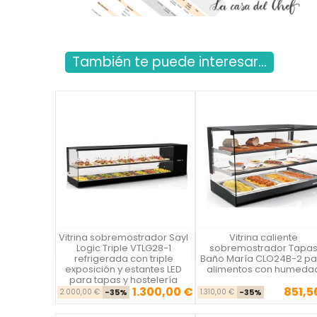
También te puede interesar...
Vitrina sobremostrador Sayl
Vitrina caliente
Vista rápida
Vista rápida

Logic Triple VTLG28-1
sobremostrador Tapa
refrigerada con triple
Baño María CLO24B-2 pa
exposición y estantes LED
alimentos con humeda
para tapas y hostelería
1.300,00 €
851,5
Precio base
Precio
Precio ba
Pre
2.000,00 €
-35%
1.310,00 €
-35%