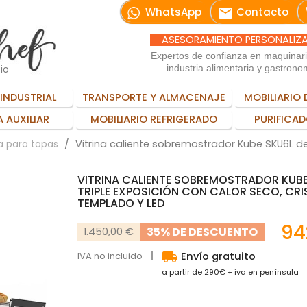
email
WhatsApp
Contacto
ASESORAMIENTO PERSONALIZ
Expertos de confianza en maquinar
io
industria alimentaria y gastrono
INDUSTRIAL
TRANSPORTE Y ALMACENAJE
MOBILIARIO 
 AUXILIAR
MOBILIARIO REFRIGERADO
PURIFICAD
Vitrina caliente sobremostrador Kube SKU6L de 
a para tapas
VITRINA CALIENTE SOBREMOSTRADOR KUBE
TRIPLE EXPOSICIÓN CON CALOR SECO, CRI
TEMPLADO Y LED
94
35% DE DESCUENTO
1.450,00 €
local_shipping
IVA no incluido
Envío gratuito
a partir de 290€ + iva en península