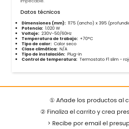
impecable.
Datos técnicos
Dimensiones (mm):
1175 (ancho) x 395 (profundi
Potencia:
1.020 W
Voltaje:
230V-50/60Hz
Temperatura de trabajo:
+70°C
Tipo de calor:
Calor seco
Clase climática:
N/A
Tipo de instalación:
Plug-in
Control de temperatura:
Termostato F1 slim - ro
① Añade los productos al c
② Finaliza el carrito y crea pr
> Recibe por email el presu