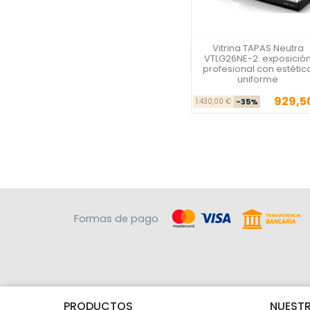
Vitrina TAPAS Neutra
Vista rápida
VTLG26NE-2: exposició
profesional con estétic
uniforme
929,5
Precio ba
Pre
1.430,00 €
-35%
Formas de pago
PRODUCTOS
NUESTR