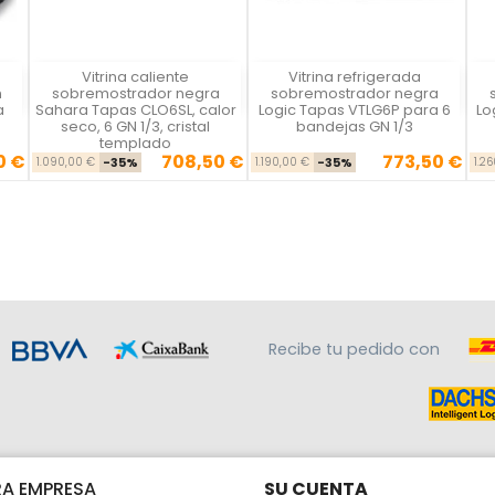
Vitrina caliente
Vitrina refrigerada
Vista rápida
Vista rápida



n
sobremostrador negra
sobremostrador negra
a
Sahara Tapas CLO6SL, calor
Logic Tapas VTLG6P para 6
Lo
seco, 6 GN 1/3, cristal
bandejas GN 1/3
templado
0 €
708,50 €
773,50 €
se
cio
Precio base
Precio
Precio base
Precio
1.090,00 €
-35%
1.190,00 €
-35%
1.2
Recibe tu pedido con
A EMPRESA
SU CUENTA