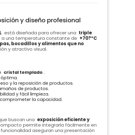
osición y diseño profesional
L
está diseñada para ofrecer una
triple
s a una temperatura constante de
+70?°C
pas, bocadillos y alimentos que no
ón y atractivo visual.
e
cristal templado
.
 óptima.
ceso y la reposición de productos.
tamaños de productos.
lidad y fácil limpieza.
n comprometer la capacidad.
s que buscan una
exposición eficiente y
compacto permite integrarla fácilmente en
 funcionalidad aseguran una presentación