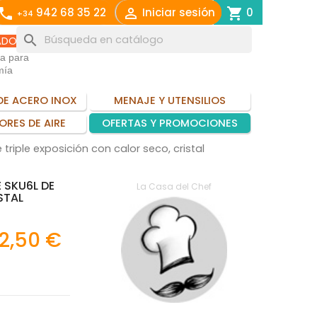
call

shopping_cart
942 68 35 22
Iniciar sesión
0
+34
search
ADO
ia para
mía
DE ACERO INOX
MENAJE Y UTENSILIOS
ORES DE AIRE
OFERTAS Y PROMOCIONES
triple exposición con calor seco, cristal
 SKU6L DE
La Casa del Chef
STAL
2,50 €