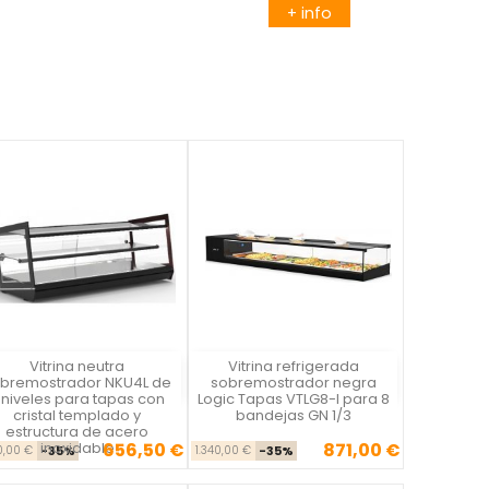
+ info
Vitrina neutra
Vitrina refrigerada
Vista rápida
Vista rápida


bremostrador NKU4L de
sobremostrador negra
 niveles para tapas con
Logic Tapas VTLG8-I para 8
cristal templado y
bandejas GN 1/3
estructura de acero
inoxidable
656,50 €
871,00 €
Precio base
Precio
Precio base
Precio
10,00 €
-35%
1.340,00 €
-35%