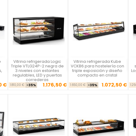
e
Vitrina refrigerada Logic
Vitrina refrigerada Kube
Vista rápida
Vista rápida



Triple VTLG24P-2 negra de
VCKB6 para hostelería con
,
3 niveles con estantes
triple exposición y diseño
Lo
regulables, LED y puertas
compacto en cristal
correderas
0 €
1.176,50 €
1.072,50 €
se
cio
Precio base
Precio
Precio base
Precio
1.810,00 €
-35%
1.650,00 €
-35%
1.2