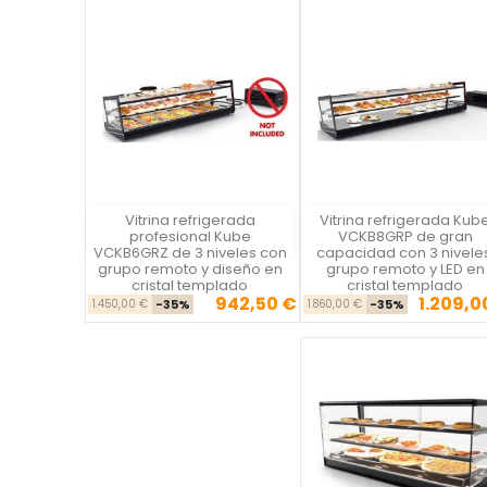
Vitrina refrigerada
Vitrina refrigerada Kub
Vista rápida
Vista rápida

profesional Kube
VCKB8GRP de gran
VCKB6GRZ de 3 niveles con
capacidad con 3 niveles
grupo remoto y diseño en
grupo remoto y LED en
cristal templado
cristal templado
942,50 €
1.209,0
Precio base
Precio
Precio ba
Pre
1.450,00 €
-35%
1.860,00 €
-35%