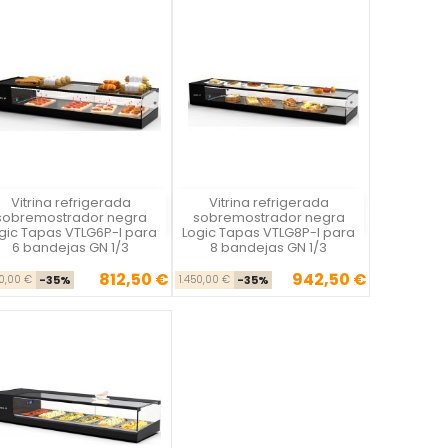
Vitrina refrigerada
Vitrina refrigerada
Vista rápida
Vista rápida


sobremostrador negra
sobremostrador negra
gic Tapas VTLG6P-I para
Logic Tapas VTLG8P-I para
6 bandejas GN 1/3
8 bandejas GN 1/3
812,50 €
942,50 €
Precio base
Precio
Precio base
Precio
50,00 €
-35%
1.450,00 €
-35%