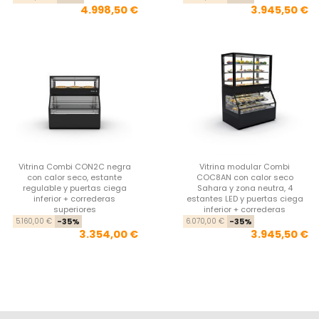
4.998,50 €
3.945,50 €
Vitrina Combi CON2C negra
Vitrina modular Combi
con calor seco, estante
COC8AN con calor seco
regulable y puertas ciega
Sahara y zona neutra, 4
inferior + correderas
estantes LED y puertas ciega
superiores
inferior + correderas
Precio base
Precio
Pre
Pre
5.160,00 €
-35%
6.070,00 €
-35%
3.354,00 €
3.945,50 €