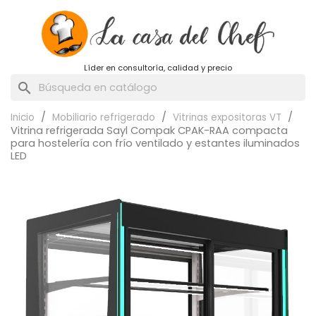
Líder en consultoría, calidad y precio
search
Inicio
Mobiliario refrigerado
Vitrinas expositoras VT
Vitrina refrigerada Sayl Compak CPAK-RAA compacta
para hostelería con frío ventilado y estantes iluminados
LED