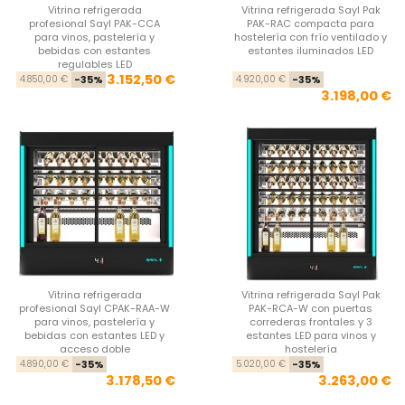
Vitrina refrigerada
Vitrina refrigerada Sayl Pak
profesional Sayl PAK-CCA
PAK-RAC compacta para
para vinos, pastelería y
hostelería con frío ventilado y
bebidas con estantes
estantes iluminados LED
regulables LED
Precio base
Precio
Pre
Pre
3.152,50 €
4.850,00 €
-35%
4.920,00 €
-35%
3.198,00 €
Vitrina refrigerada
Vitrina refrigerada Sayl Pak
profesional Sayl CPAK-RAA-W
PAK-RCA-W con puertas
para vinos, pastelería y
correderas frontales y 3
bebidas con estantes LED y
estantes LED para vinos y
acceso doble
hostelería
Precio base
Precio
Pre
Pre
4.890,00 €
-35%
5.020,00 €
-35%
3.178,50 €
3.263,00 €