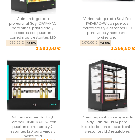
Vitrina refrigerada
Vitrina refrigerada Sayl Pak
profesional Sayl CPAK-RAC
PAK-RAC-W con puertas
para vinos, pastelería y
correderas y 3 estantes LED
bebidas con puertas
para vinos y hostelería
correderas y estantes LED
profesional
Precio base
Precio
Pre
Pre
4.590,00 €
-35%
5.010,00 €
-35%
2.983,50 €
3.256,50 €
Vitrina refrigerada Sayl
Vitrina expositora refrigerada
Compak CPAK-RAC-W con
Sayl Pak PAK-RCA para
puertas correderas y 2
hostelería con acceso frontal
estantes LED para vinos y
y estantes LED regulables
hostelería