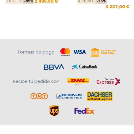
Precio base
Precio
Pre
Pre
2.996,50 €
4.610,00 €
-35%
4.980,00 €
-35%
3.237,00 €
Formas de pago
Recibe tu pedido con