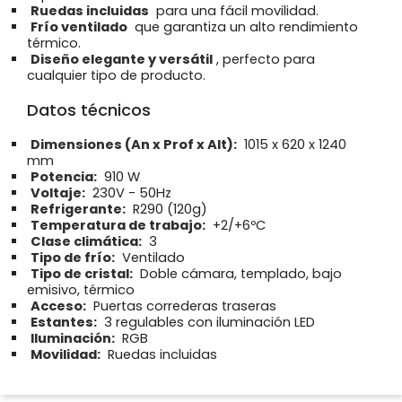
Ruedas incluidas
para una fácil movilidad.
Frío ventilado
que garantiza un alto rendimiento
térmico.
Diseño elegante y versátil
, perfecto para
cualquier tipo de producto.
Datos técnicos
Dimensiones (An x Prof x Alt):
1015 x 620 x 1240
mm
Potencia:
910 W
Voltaje:
230V - 50Hz
Refrigerante:
R290 (120g)
Temperatura de trabajo:
+2/+6ºC
Clase climática:
3
Tipo de frío:
Ventilado
Tipo de cristal:
Doble cámara, templado, bajo
emisivo, térmico
Acceso:
Puertas correderas traseras
Estantes:
3 regulables con iluminación LED
Iluminación:
RGB
Movilidad:
Ruedas incluidas