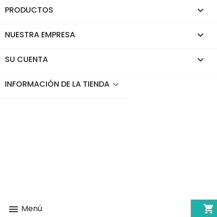
PRODUCTOS

NUESTRA EMPRESA

SU CUENTA

INFORMACIÓN DE LA TIENDA
keyboard_arrow_down
shopping_cart
Menú
