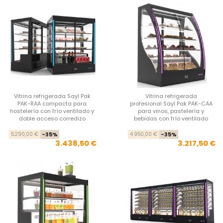
Vitrina refrigerada Sayl Pak
Vitrina refrigerada
PAK-RAA compacta para
profesional Sayl Pak PAK-CAA
hostelería con frío ventilado y
para vinos, pastelería y
doble acceso corredizo
bebidas con frío ventilado
Precio base
Precio
Pre
Pre
5.290,00 €
-35%
4.950,00 €
-35%
3.438,50 €
3.217,50 €