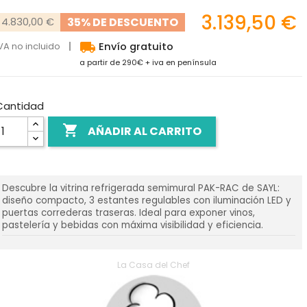
3.139,50 €
35% DE DESCUENTO
4.830,00 €
local_shipping
VA no incluido
Envío gratuito
a partir de 290€ + iva en península
Cantidad

AÑADIR AL CARRITO
Descubre la vitrina refrigerada semimural PAK-RAC de SAYL:
diseño compacto, 3 estantes regulables con iluminación LED y
puertas correderas traseras. Ideal para exponer vinos,
pastelería y bebidas con máxima visibilidad y eficiencia.
La Casa del Chef