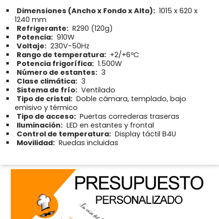
Dimensiones (Ancho x Fondo x Alto):
1015 x 620 x
1240 mm
Refrigerante:
R290 (120g)
Potencia:
910W
Voltaje:
230V-50Hz
Rango de temperatura:
+2/+6ºC
Potencia frigorífica:
1.500W
Número de estantes:
3
Clase climática:
3
Sistema de frío:
Ventilado
Tipo de cristal:
Doble cámara, templado, bajo
emisivo y térmico
Tipo de acceso:
Puertas correderas traseras
Iluminación:
LED en estantes y frontal
Control de temperatura:
Display táctil B4U
Movilidad:
Ruedas incluidas