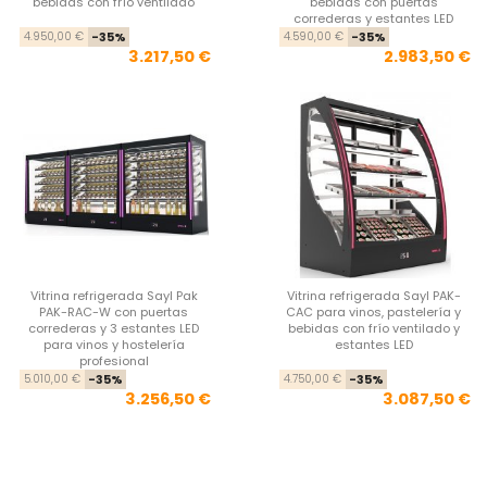
bebidas con frío ventilado
bebidas con puertas
correderas y estantes LED
Precio base
Precio
Pre
Pre
4.950,00 €
-35%
4.590,00 €
-35%
3.217,50 €
2.983,50 €
Vitrina refrigerada Sayl Pak
Vitrina refrigerada Sayl PAK-
PAK-RAC-W con puertas
CAC para vinos, pastelería y
correderas y 3 estantes LED
bebidas con frío ventilado y
para vinos y hostelería
estantes LED
profesional
Precio base
Precio
Pre
Pre
5.010,00 €
-35%
4.750,00 €
-35%
3.256,50 €
3.087,50 €