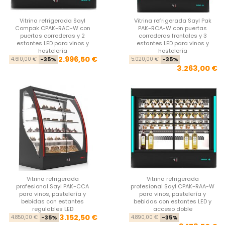
Vitrina refrigerada Sayl
Vitrina refrigerada Sayl Pak
Compak CPAK-RAC-W con
PAK-RCA-W con puertas
puertas correderas y 2
correderas frontales y 3
estantes LED para vinos y
estantes LED para vinos y
hostelería
hostelería
Precio base
Precio
Pre
Pre
2.996,50 €
4.610,00 €
-35%
5.020,00 €
-35%
3.263,00 €
Vitrina refrigerada
Vitrina refrigerada
profesional Sayl PAK-CCA
profesional Sayl CPAK-RAA-W
para vinos, pastelería y
para vinos, pastelería y
bebidas con estantes
bebidas con estantes LED y
regulables LED
acceso doble
Precio base
Precio
Pre
Pre
3.152,50 €
4.850,00 €
-35%
4.890,00 €
-35%