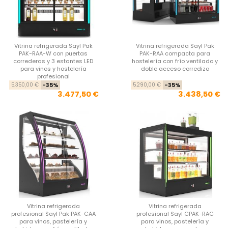
Vitrina refrigerada Sayl Pak
Vitrina refrigerada Sayl Pak
PAK-RAA-W con puertas
PAK-RAA compacta para
correderas y 3 estantes LED
hostelería con frío ventilado y
para vinos y hostelería
doble acceso corredizo
profesional
Precio base
Precio
Pre
Pre
5.350,00 €
-35%
5.290,00 €
-35%
3.477,50 €
3.438,50 €
Vitrina refrigerada
Vitrina refrigerada
profesional Sayl Pak PAK-CAA
profesional Sayl CPAK-RAC
para vinos, pastelería y
para vinos, pastelería y