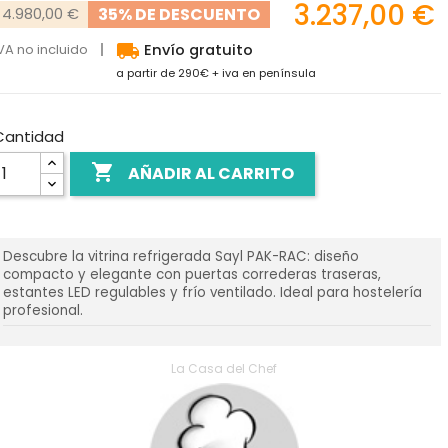
3.237,00 €
35% DE DESCUENTO
4.980,00 €
local_shipping
VA no incluido
Envío gratuito
a partir de 290€ + iva en península
Cantidad

AÑADIR AL CARRITO
Descubre la vitrina refrigerada Sayl PAK-RAC: diseño
compacto y elegante con puertas correderas traseras,
estantes LED regulables y frío ventilado. Ideal para hostelería
profesional.
La Casa del Chef