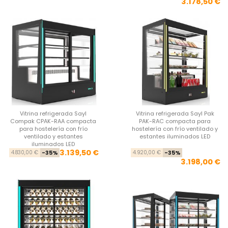
3.178,50 €
Vitrina refrigerada Sayl
Vitrina refrigerada Sayl Pak
Compak CPAK-RAA compacta
PAK-RAC compacta para
para hostelería con frío
hostelería con frío ventilado y
ventilado y estantes
estantes iluminados LED
iluminados LED
Precio base
Precio
Pre
Pre
3.139,50 €
4.830,00 €
-35%
4.920,00 €
-35%
3.198,00 €