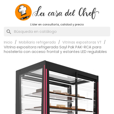
Líder en consultoría, calidad y precio
search
Inicio
Mobiliario refrigerado
Vitrinas expositoras VT
Vitrina expositora refrigerada Sayl Pak PAK-RCA para
hostelería con acceso frontal y estantes LED regulables