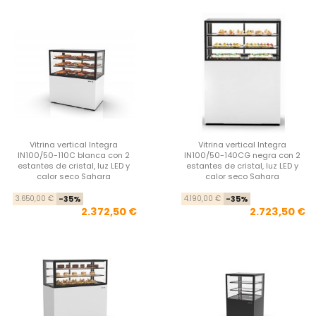
Vitrina vertical Integra
Vitrina vertical Integra
IN100/50-110C blanca con 2
IN100/50-140CG negra con 2
estantes de cristal, luz LED y
estantes de cristal, luz LED y
calor seco Sahara
calor seco Sahara
Precio base
Precio
Pre
Pre
3.650,00 €
-35%
4.190,00 €
-35%
2.372,50 €
2.723,50 €