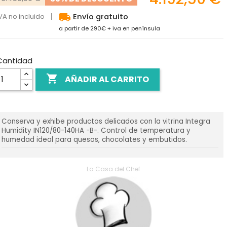
local_shipping
VA no incluido
Envío gratuito
a partir de 290€ + iva en península
Cantidad

AÑADIR AL CARRITO
Conserva y exhibe productos delicados con la vitrina Integra
Humidity IN120/80-140HA -B-. Control de temperatura y
humedad ideal para quesos, chocolates y embutidos.
La Casa del Chef