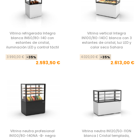
Vitrina refrigerada Integra
Vitrina vertical Integra
blanca IN60/80-140 con
IN100/80-140C blanca con 3
estantes de cristal,
estantes de cristal, luz LED y
iluminación LED y control táctil
calor seco Sahara
Precio base
Precio
Pre
Pre
3.990,00 €
-35%
4.020,00 €
-35%
2.593,50 €
2.613,00 €
Vitrina neutra profesional
Vitrina neutra IN120/50-110N
IN100/80-140NA -B- negra
blanca | Cristal templado,