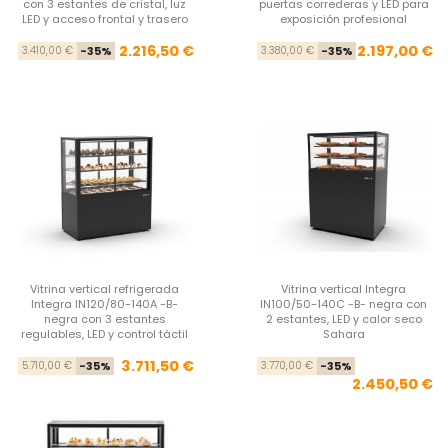
con 3 estantes de cristal, luz
puertas correderas y LED para
LED y acceso frontal y trasero
exposición profesional
Precio base
Precio
Pre
Pre
2.216,50 €
2.197,00 €
3.410,00 €
-35%
3.380,00 €
-35%
Vitrina vertical refrigerada
Vitrina vertical Integra
Integra IN120/80-140A -B-
IN100/50-140C -B- negra con
negra con 3 estantes
2 estantes, LED y calor seco
regulables, LED y control táctil
Sahara
Precio base
Precio
Pre
Pre
3.711,50 €
5.710,00 €
-35%
3.770,00 €
-35%
2.450,50 €