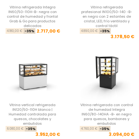
Vitrina refrigerada Integra
Vitrina refrigerada
IN60/50-110H-B- negra con
profesional IN100/50-140 -B-
control de humedad y frontal
en negro con 2 estantes de
Grab & Go para productos
cristal, LED, frío ventilado y
delicados
control táctil
Precio base
Precio
Pre
Pre
2.717,00 €
4.180,00 €
-35%
4.890,00 €
-35%
3.178,50 €
Vitrina vertical refrigerada
Vitrina refrigerada con control
IN120/50-110H blanca |
de humedad Integra
Humedad controlada para
IN60/80-140HA -B- en negro
quesos, chocolates y
para quesos, bombones y
embutidos
embutidos
Precio base
Precio
Pre
Pre
6.080,00 €
-35%
4.760,00 €
-35%
3.952,00 €
3.094,00 €