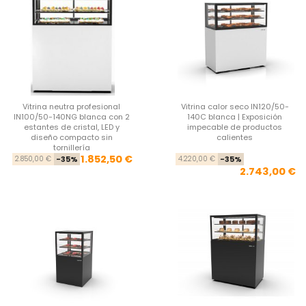
Vitrina neutra profesional
Vitrina calor seco IN120/50-
IN100/50-140NG blanca con 2
140C blanca | Exposición
estantes de cristal, LED y
impecable de productos
diseño compacto sin
calientes
tornillería
Precio base
Precio
Pre
Pre
1.852,50 €
2.850,00 €
-35%
4.220,00 €
-35%
2.743,00 €