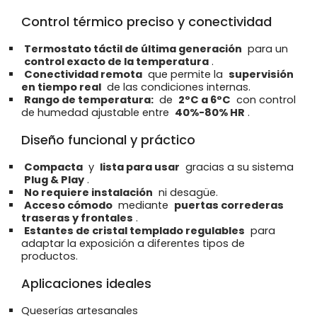
Control térmico preciso y conectividad
Termostato táctil de última generación
para un
control exacto de la temperatura
.
Conectividad remota
que permite la
supervisión
en tiempo real
de las condiciones internas.
Rango de temperatura:
de
2ºC a 6ºC
con control
de humedad ajustable entre
40%-80% HR
.
Diseño funcional y práctico
Compacta
y
lista para usar
gracias a su sistema
Plug & Play
.
No requiere instalación
ni desagüe.
Acceso cómodo
mediante
puertas correderas
traseras y frontales
.
Estantes de cristal templado regulables
para
adaptar la exposición a diferentes tipos de
productos.
Aplicaciones ideales
Queserías artesanales