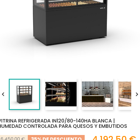

VITRINA REFRIGERADA IN120/80-140HA BLANCA |
HUMEDAD CONTROLADA PARA QUESOS Y EMBUTIDOS
4.192,50 €
35% DE DESCUENTO
6.450,00 €