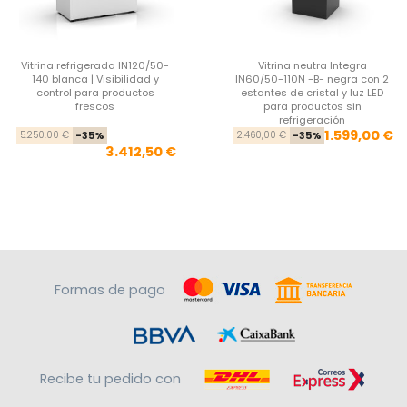
Vitrina refrigerada IN120/50-
Vitrina neutra Integra
140 blanca | Visibilidad y
IN60/50-110N -B- negra con 2
control para productos
estantes de cristal y luz LED
frescos
para productos sin
refrigeración
Precio base
Precio
Pre
Pre
1.599,00 €
5.250,00 €
-35%
2.460,00 €
-35%
3.412,50 €
Formas de pago
Recibe tu pedido con