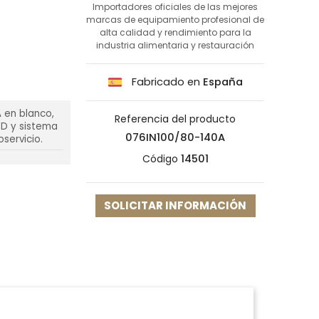
Importadores oficiales de las mejores
marcas de equipamiento profesional de
alta calidad y rendimiento para la
industria alimentaria y restauración
Fabricado en
España
A en blanco,
Referencia del producto
LED y sistema
076IN100/80-140A
oservicio.
Código
14501
SOLICITAR INFORMACIÓN