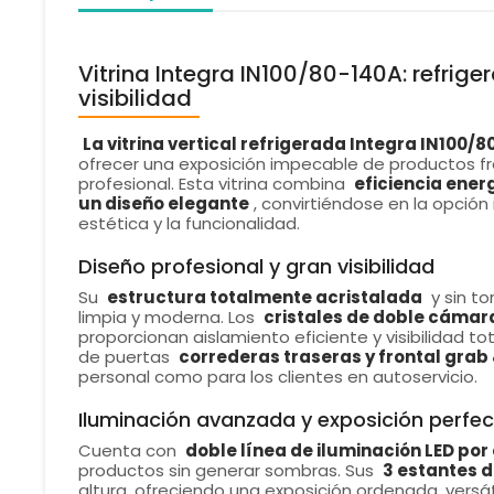
Vitrina Integra IN100/80-140A: refrig
visibilidad
La vitrina vertical refrigerada Integra IN100/
ofrecer una exposición impecable de productos fr
profesional. Esta vitrina combina
eficiencia ener
un diseño elegante
, convirtiéndose en la opción
estética y la funcionalidad.
Diseño profesional y gran visibilidad
Su
estructura totalmente acristalada
y sin to
limpia y moderna. Los
cristales de doble cámar
proporcionan aislamiento eficiente y visibilidad t
de puertas
correderas traseras y frontal grab
personal como para los clientes en autoservicio.
Iluminación avanzada y exposición perfe
Cuenta con
doble línea de iluminación LED por
productos sin generar sombras. Sus
3 estantes d
altura, ofreciendo una exposición ordenada, versáti