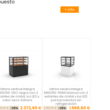
puesto
+ info
Vitrina vertical Integra
Vitrina neutra Integra
Vista rápida
Vista rápida


100/50-110C negra con 2
IN60/50-110NG blanca con 2
antes de cristal, luz LED y
estantes de cristal y luz LED
calor seco Sahara
para productos sin
refrigeración
2.372,50 €
1.566,50 €
Precio base
Precio
Precio base
Precio
50,00 €
-35%
2.410,00 €
-35%