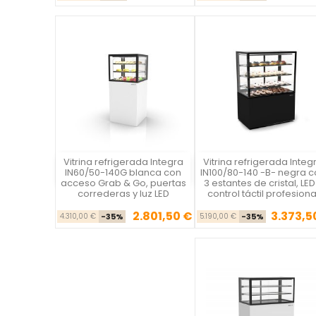
Vitrina refrigerada Integra
Vitrina refrigerada Integ
Vista rápida
Vista rápida

IN60/50-140G blanca con
IN100/80-140 -B- negra c
acceso Grab & Go, puertas
3 estantes de cristal, LED
correderas y luz LED
control táctil profesiona
2.801,50 €
3.373,5
Precio base
Precio
Precio ba
Pre
4.310,00 €
-35%
5.190,00 €
-35%