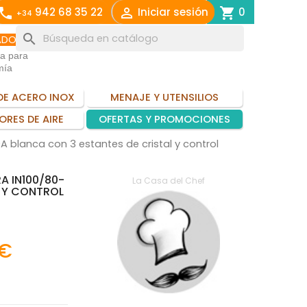
call

shopping_cart
942 68 35 22
Iniciar sesión
0
+34
search
ADO
ia para
mía
DE ACERO INOX
MENAJE Y UTENSILIOS
ORES DE AIRE
OFERTAS Y PROMOCIONES
0A blanca con 3 estantes de cristal y control
A IN100/80-
La Casa del Chef
L Y CONTROL
 €