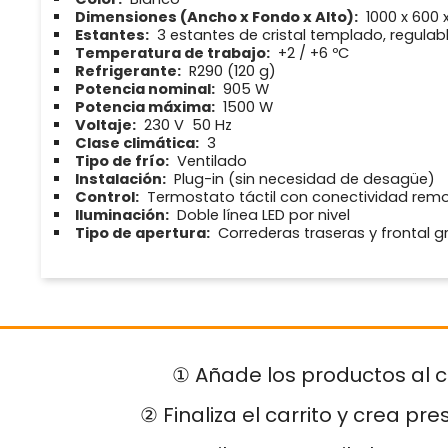
Dimensiones (Ancho x Fondo x Alto):
1000 x 600
Estantes:
3 estantes de cristal templado, regulab
Temperatura de trabajo:
+2 / +6 ºC
Refrigerante:
R290 (120 g)
Potencia nominal:
905 W
Potencia máxima:
1500 W
Voltaje:
230 V  50 Hz
Clase climática:
3
Tipo de frío:
Ventilado
Instalación:
Plug-in (sin necesidad de desagüe)
Control:
Termostato táctil con conectividad rem
Iluminación:
Doble línea LED por nivel
Tipo de apertura:
Correderas traseras y frontal g
① Añade los productos al c
② Finaliza el carrito y crea pr