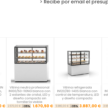
> Recibe por email el presu
0N
Vitrina neutra profesional
Vitrina refrigerada
Vista rápida
Vista rápida



o,
IN100/50-110NG blanca con
IN120/80-140S blanca con
IN
D
2 estantes de cristal, LED y
control de temperatura, LED
est
diseño compacto sin
y diseño compacto
tornillería visible
0 €
1.670,50 €
3.887,00 €
se
cio
Precio base
Precio
Precio base
Precio
2.570,00 €
-35%
5.980,00 €
-35%
3.6