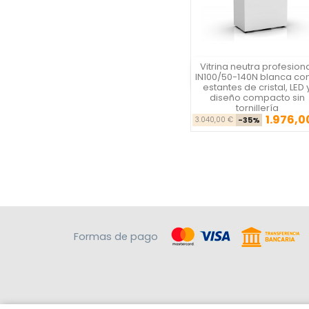
Vitrina neutra profesion
Vista rápida
IN100/50-140N blanca co
estantes de cristal, LED 
diseño compacto sin
tornillería
1.976,0
Precio ba
Pre
3.040,00 €
-35%
Formas de pago