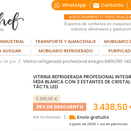
email
WhatsApp
Contacto
ASESORAMIENTO PERSONALIZ
Expertos de confianza en maquinar
io
industria alimentaria y gastrono
INDUSTRIAL
TRANSPORTE Y ALMACENAJE
MOBILIARIO 
 AUXILIAR
MOBILIARIO REFRIGERADO
PURIFICAD
Vitrina refrigerada profesional Integra IN100/80-14
as de pie
VITRINA REFRIGERADA PROFESIONAL INTEGR
140A BLANCA CON 3 ESTANTES DE CRISTA
TÁCTIL LED
5.290,00 €
3.438,50
35% DE DESCUENTO
local_shipping
IVA no incluido
Envío gratuito
a partir de 290€ + iva en península