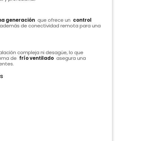
ima generación
que ofrece un
control
 además de conectividad remota para una
talación compleja ni desagüe, lo que
tema de
frío ventilado
asegura una
entes.
s