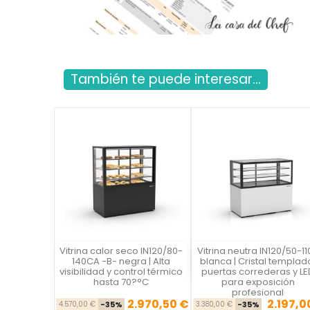
También te puede interesar...
Vitrina calor seco IN120/80-
Vitrina neutra IN120/50-11
Vista rápida
Vista rápida

140CA -B- negra | Alta
blanca | Cristal templad
visibilidad y control térmico
puertas correderas y LE
hasta 70?°C
para exposición
profesional
2.970,50 €
2.197,0
Precio base
Precio
Precio ba
Pre
4.570,00 €
-35%
3.380,00 €
-35%