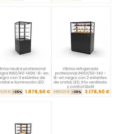
itrina neutra profesional
Vitrina refrigerada
Vista rápida
Vista rápida


egra IN60/80-140N -B- en
profesional IN100/50-140 -
egro con 3 estantes de
B- en negro con 2 estantes
cristal e iluminación LED
de cristal, LED, frío ventilado
y control táctil
1.878,50 €
3.178,50 €
Precio base
Precio
Precio base
Precio
90,00 €
-35%
4.890,00 €
-35%