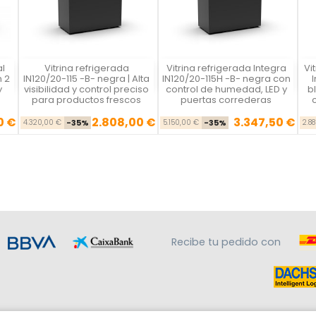
al
Vitrina refrigerada
Vitrina refrigerada Integra
Vi
Vista rápida
Vista rápida



n 2
IN120/20-115 -B- negra | Alta
IN120/20-115H -B- negra con
y
visibilidad y control preciso
control de humedad, LED y
b
para productos frescos
puertas correderas
0 €
2.808,00 €
3.347,50 €
se
cio
Precio base
Precio
Precio base
Precio
4.320,00 €
-35%
5.150,00 €
-35%
2.8
Recibe tu pedido con