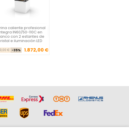
trina caliente profesional
Vista rápida

Integra IN60/50-110C en
lanco con 2 estantes de
cristal e iluminación LED
1.872,00 €
Precio base
Precio
80,00 €
-35%