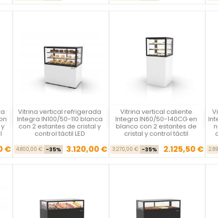
ra
Vitrina vertical refrigerada
Vitrina vertical caliente
V
Vista rápida
Vista rápida



on
Integra IN100/50-110 blanca
Integra IN60/50-140CG en
Int
 y
con 2 estantes de cristal y
blanco con 2 estantes de
n
l
control táctil LED
cristal y control táctil
0 €
3.120,00 €
2.125,50 €
se
cio
Precio base
Precio
Precio base
Precio
4.800,00 €
-35%
3.270,00 €
-35%
2.8