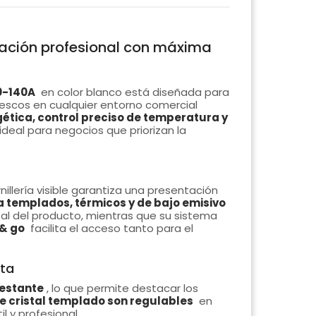
eración profesional con máxima
80-140A
en color blanco está diseñada para
escos en cualquier entorno comercial
gética, control preciso de temperatura y
 ideal para negocios que priorizan la
rnillería visible garantiza una presentación
a templados, térmicos y de bajo emisivo
otal del producto, mientras que su sistema
 & go
facilita el acceso tanto para el
cta
 estante
, lo que permite destacar los
e cristal templado son regulables
en
l y profesional.