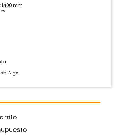
 x 1400 mm
les
ota
rab & go
arrito
esupuesto