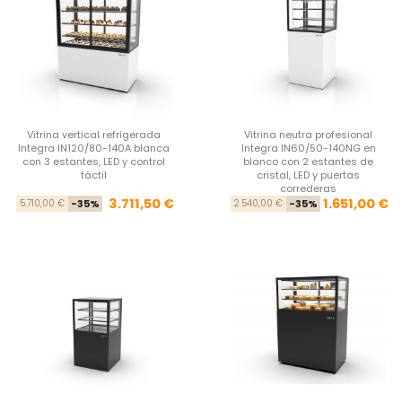
Vitrina vertical refrigerada
Vitrina neutra profesional
Integra IN120/80-140A blanca
Integra IN60/50-140NG en
con 3 estantes, LED y control
blanco con 2 estantes de
táctil
cristal, LED y puertas
correderas
Precio base
Precio
Pre
Pre
3.711,50 €
1.651,00 €
5.710,00 €
-35%
2.540,00 €
-35%