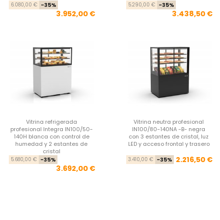
Precio base
Precio
Pre
Pre
6.080,00 €
-35%
5.290,00 €
-35%
3.952,00 €
3.438,50 €
Vitrina refrigerada
Vitrina neutra profesional
profesional Integra IN100/50-
IN100/80-140NA -B- negra
140H blanca con control de
con 3 estantes de cristal, luz
humedad y 2 estantes de
LED y acceso frontal y trasero
cristal
Precio base
Precio
Pre
Pre
2.216,50 €
5.680,00 €
-35%
3.410,00 €
-35%
3.692,00 €