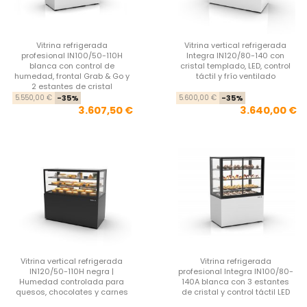
Vitrina refrigerada
Vitrina vertical refrigerada
profesional IN100/50-110H
Integra IN120/80-140 con
blanca con control de
cristal templado, LED, control
humedad, frontal Grab & Go y
táctil y frío ventilado
2 estantes de cristal
Precio base
Precio
Pre
Pre
5.550,00 €
-35%
5.600,00 €
-35%
3.607,50 €
3.640,00 €
Vitrina vertical refrigerada
Vitrina refrigerada
IN120/50-110H negra |
profesional Integra IN100/80-
Humedad controlada para
140A blanca con 3 estantes
quesos, chocolates y carnes
de cristal y control táctil LED