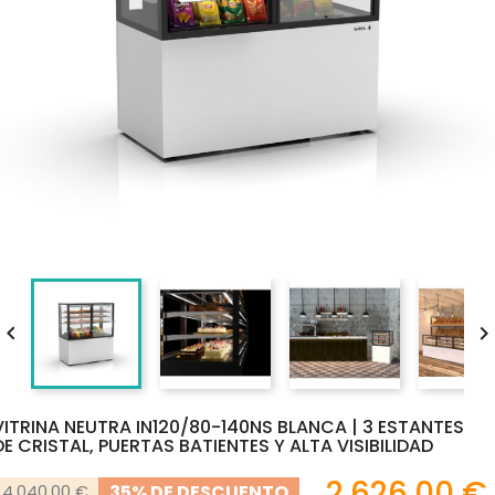

VITRINA NEUTRA IN120/80-140NS BLANCA | 3 ESTANTES
DE CRISTAL, PUERTAS BATIENTES Y ALTA VISIBILIDAD
2.626,00 €
35% DE DESCUENTO
4.040,00 €