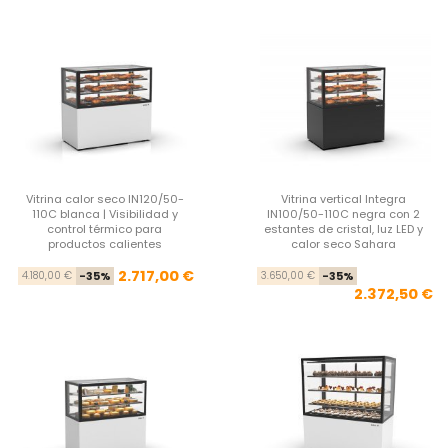
Vitrina calor seco IN120/50-
Vitrina vertical Integra
110C blanca | Visibilidad y
IN100/50-110C negra con 2
control térmico para
estantes de cristal, luz LED y
productos calientes
calor seco Sahara
Precio base
Precio
Pre
Pre
2.717,00 €
4.180,00 €
-35%
3.650,00 €
-35%
2.372,50 €