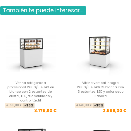
También te puede interesar...
Vitrina refrigerada
Vitrina vertical Integra
profesional IN100/50-140 en
IN100/80-140CG blanca con
blanco con 2 estantes de
3 estantes, LED y calor seco
cristal, LED, frío ventilado y
Sahara
control táctil
Precio base
Precio
Pre
Pre
4.890,00 €
-35%
4.440,00 €
-35%
3.178,50 €
2.886,00 €