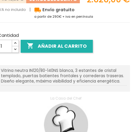
local_shipping
VA no incluido
Envío gratuito
a partir de 290€ + iva en península
Cantidad

AÑADIR AL CARRITO
Vitrina neutra IN120/80-140NS blanca, 3 estantes de cristal
templado, puertas batientes frontales y correderas traseras.
Diseño elegante, máxima visibilidad y eficiencia energética.
La Casa del Chef