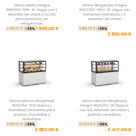
Vitrina neutra Integra
Vitrina refrigerada Integra
IN60/50-110N -B- negra con 2
IN100/50-140H -B- negra con
estantes de cristal y luz LED
humedad controlada y 2
para productos sin
estantes de cristal
refrigeración
Precio base
Precio
Pre
Pre
1.599,00 €
2.460,00 €
-35%
5.680,00 €
-35%
3.692,00 €
Vitrina vertical refrigerada
Vitrina vertical refrigerada
IN120/50-110H blanca |
Integra IN120/50-110 blanca
Humedad controlada para
con LED, estantes de cristal y
quesos, chocolates y
puertas correderas
embutidos
Precio base
Precio
Pre
Pre
6.080,00 €
-35%
5.340,00 €
-35%
3.952,00 €
3.471,00 €