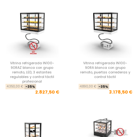
Vitrina refrigerada IN100-
Vitrina refrigerada IN100-
90RAZ blanca con grupo
90RA blanca con grupo
remoto, LED, 3 estantes
remoto, puertas correderas y
regulables y control táctil
control táctil
profesional
Precio base
Precio
Pre
Pre
4.350,00 €
-35%
4.890,00 €
-35%
2.827,50 €
3.178,50 €