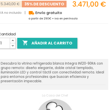
3.471,00 €
35% DE DESCUENTO
5.340,00 €
local_shipping
VA no incluido
Envío gratuito
a partir de 290€ + iva en península
Cantidad

AÑADIR AL CARRITO
Descubra la vitrina refrigerada blanca Integra IN120-90RA con
grupo remoto: diseño elegante, doble cristal templado,
iluminación LED y control táctil con conectividad remota. Ideal
para entornos profesionales que buscan eficiencia y
presentación impecable.
La Casa del Chef