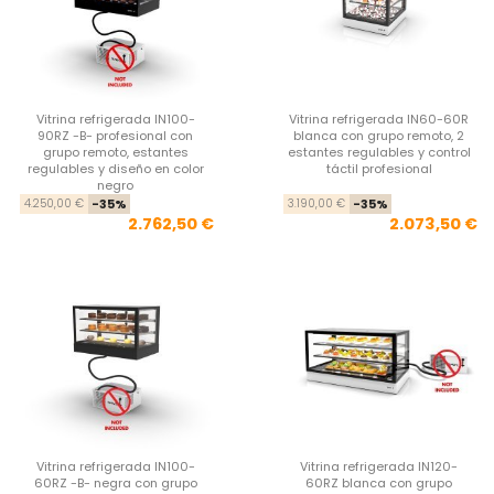
Vitrina refrigerada IN100-
Vitrina refrigerada IN60-60R
90RZ -B- profesional con
blanca con grupo remoto, 2
grupo remoto, estantes
estantes regulables y control
regulables y diseño en color
táctil profesional
negro
Precio base
Precio
Pre
Pre
4.250,00 €
-35%
3.190,00 €
-35%
2.762,50 €
2.073,50 €
Vitrina refrigerada IN100-
Vitrina refrigerada IN120-
60RZ -B- negra con grupo
60RZ blanca con grupo