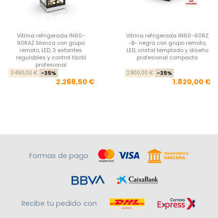
Vitrina refrigerada IN60-
Vitrina refrigerada IN60-60RZ
90RAZ blanca con grupo
-B- negra con grupo remoto,
remoto, LED, 3 estantes
LED, cristal templado y diseño
regulables y control táctil
profesional compacto
profesional
Precio base
Precio
Pre
Pre
3.490,00 €
-35%
2.800,00 €
-35%
2.268,50 €
1.820,00 €
Formas de pago
Recibe tu pedido con