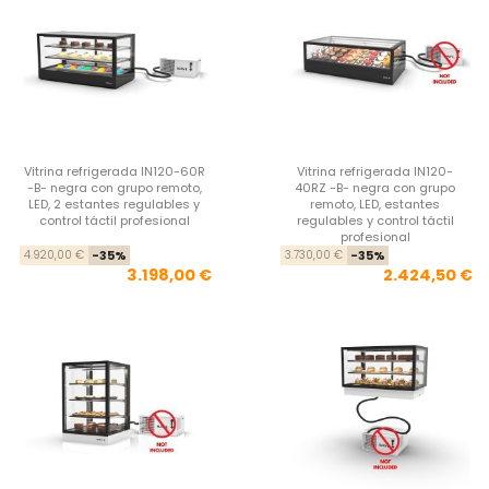
Vitrina refrigerada IN120-60R
Vitrina refrigerada IN120-
-B- negra con grupo remoto,
40RZ -B- negra con grupo
LED, 2 estantes regulables y
remoto, LED, estantes
control táctil profesional
regulables y control táctil
profesional
Precio base
Precio
Pre
Pre
4.920,00 €
-35%
3.730,00 €
-35%
3.198,00 €
2.424,50 €