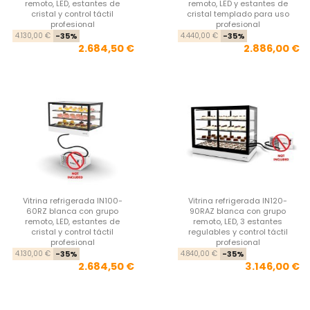
remoto, LED, estantes de
remoto, LED y estantes de
cristal y control táctil
cristal templado para uso
profesional
profesional
Precio base
Precio
Pre
Pre
4.130,00 €
-35%
4.440,00 €
-35%
2.684,50 €
2.886,00 €
Vitrina refrigerada IN100-
Vitrina refrigerada IN120-
60RZ blanca con grupo
90RAZ blanca con grupo
remoto, LED, estantes de
remoto, LED, 3 estantes
cristal y control táctil
regulables y control táctil
profesional
profesional
Precio base
Precio
Pre
Pre
4.130,00 €
-35%
4.840,00 €
-35%
2.684,50 €
3.146,00 €