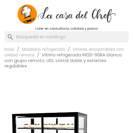
Líder en consultoría, calidad y precio
search
Inicio
Mobiliario refrigerado
Vitrinas encastrables con
Vitrina refrigerada IN120-90RA blanca
unidad remota
con grupo remoto, LED, cristal doble y estantes
regulables