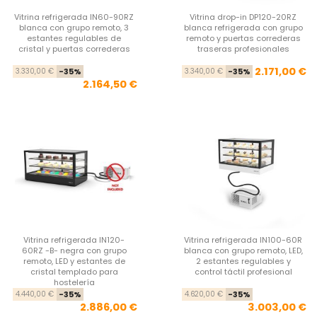
Vitrina refrigerada IN60-90RZ
Vitrina drop-in DP120-20RZ
blanca con grupo remoto, 3
blanca refrigerada con grupo
estantes regulables de
remoto y puertas correderas
cristal y puertas correderas
traseras profesionales
Precio base
Precio
Pre
Pre
2.171,00 €
3.330,00 €
-35%
3.340,00 €
-35%
2.164,50 €
Vitrina refrigerada IN120-
Vitrina refrigerada IN100-60R
60RZ -B- negra con grupo
blanca con grupo remoto, LED,
remoto, LED y estantes de
2 estantes regulables y
cristal templado para
control táctil profesional
hostelería
Precio base
Precio
Pre
Pre
4.440,00 €
-35%
4.620,00 €
-35%
2.886,00 €
3.003,00 €