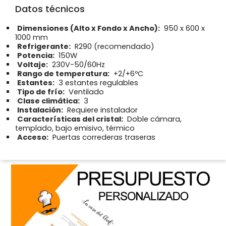
Datos técnicos
Dimensiones (Alto x Fondo x Ancho):
950 x 600 x
1000 mm
Refrigerante:
R290 (recomendado)
Potencia:
150W
Voltaje:
230V-50/60Hz
Rango de temperatura:
+2/+6ºC
Estantes:
3 estantes regulables
Tipo de frío:
Ventilado
Clase climática:
3
Instalación:
Requiere instalador
Características del cristal:
Doble cámara,
templado, bajo emisivo, térmico
Acceso:
Puertas correderas traseras