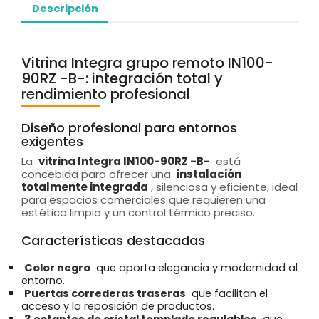
Descripción
Vitrina Integra grupo remoto IN100-
90RZ -B-: integración total y
rendimiento profesional
Diseño profesional para entornos
exigentes
La
vitrina Integra IN100-90RZ -B-
está
concebida para ofrecer una
instalación
totalmente integrada
, silenciosa y eficiente, ideal
para espacios comerciales que requieren una
estética limpia y un control térmico preciso.
Características destacadas
Color negro
que aporta elegancia y modernidad al
entorno.
Puertas correderas traseras
que facilitan el
acceso y la reposición de productos.
3 estantes de cristal templado regulables
que