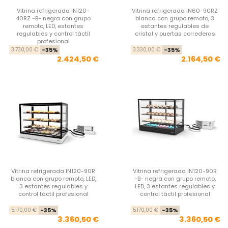
Vitrina refrigerada IN120-
Vitrina refrigerada IN60-90RZ
40RZ -B- negra con grupo
blanca con grupo remoto, 3
remoto, LED, estantes
estantes regulables de
regulables y control táctil
cristal y puertas correderas
profesional
Precio base
Precio
Pre
Pre
3.730,00 €
-35%
3.330,00 €
-35%
2.424,50 €
2.164,50 €
Vitrina refrigerada IN120-90R
Vitrina refrigerada IN120-90R
blanca con grupo remoto, LED,
-B- negra con grupo remoto,
3 estantes regulables y
LED, 3 estantes regulables y
control táctil profesional
control táctil profesional
Precio base
Precio
Pre
Pre
5.170,00 €
-35%
5.170,00 €
-35%
3.360,50 €
3.360,50 €