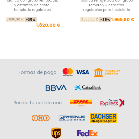
blanca con grupo remoto, LED
blanca refrigerada con grupo
y estantes de cristal
remoto y 3 estantes
templado regulables
regulables para hostelería
Precio base
Precio
Pre
Pre
1.969,50 €
2.800,00 €
-35%
3.030,00 €
-35%
1.820,00 €
Formas de pago
Recibe tu pedido con