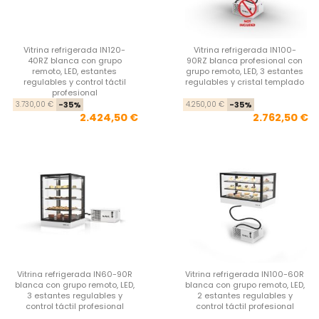
Vitrina refrigerada IN120-
Vitrina refrigerada IN100-
40RZ blanca con grupo
90RZ blanca profesional con
remoto, LED, estantes
grupo remoto, LED, 3 estantes
regulables y control táctil
regulables y cristal templado
profesional
Precio base
Precio
Pre
Pre
3.730,00 €
-35%
4.250,00 €
-35%
2.424,50 €
2.762,50 €
Vitrina refrigerada IN60-90R
Vitrina refrigerada IN100-60R
blanca con grupo remoto, LED,
blanca con grupo remoto, LED,
3 estantes regulables y
2 estantes regulables y
control táctil profesional
control táctil profesional