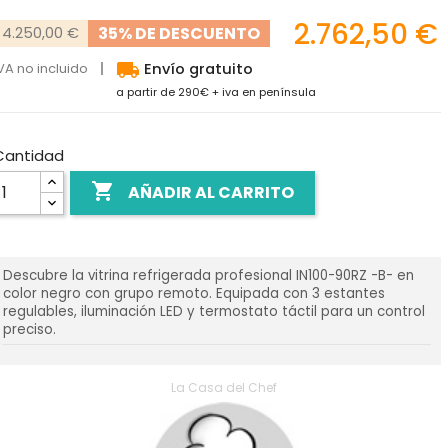
2.762,50 €
35% DE DESCUENTO
4.250,00 €
local_shipping
VA no incluido
Envío gratuito
a partir de 290€ + iva en península
Cantidad

AÑADIR AL CARRITO
Descubre la vitrina refrigerada profesional IN100-90RZ -B- en
color negro con grupo remoto. Equipada con 3 estantes
regulables, iluminación LED y termostato táctil para un control
preciso.
La Casa del Chef