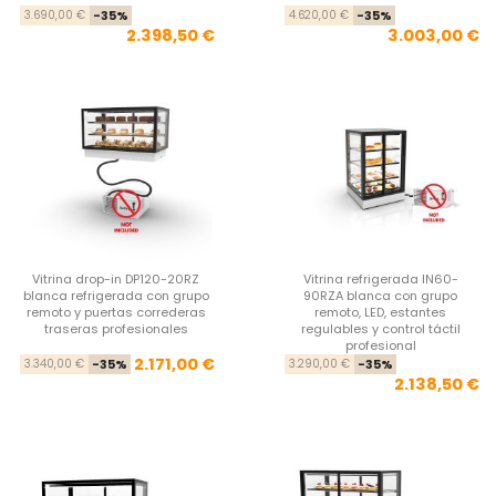
Precio base
Precio
Pre
Pre
3.690,00 €
-35%
4.620,00 €
-35%
2.398,50 €
3.003,00 €
Vitrina drop-in DP120-20RZ
Vitrina refrigerada IN60-
blanca refrigerada con grupo
90RZA blanca con grupo
remoto y puertas correderas
remoto, LED, estantes
traseras profesionales
regulables y control táctil
profesional
Precio base
Precio
Pre
Pre
2.171,00 €
3.340,00 €
-35%
3.290,00 €
-35%
2.138,50 €