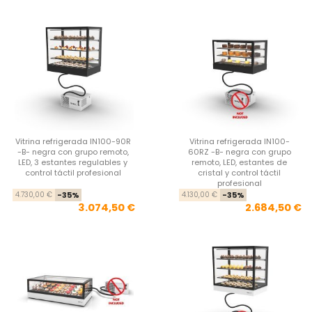
Vitrina refrigerada IN100-90R
Vitrina refrigerada IN100-
-B- negra con grupo remoto,
60RZ -B- negra con grupo
LED, 3 estantes regulables y
remoto, LED, estantes de
control táctil profesional
cristal y control táctil
profesional
Precio base
Precio
Pre
Pre
4.730,00 €
-35%
4.130,00 €
-35%
3.074,50 €
2.684,50 €