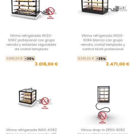
Vitrina refrigerada IN120-
Vitrina refrigerada IN120-
90RZ profesional con grupo
90RA blanca con grupo
remoto y estantes regulables
remoto, cristal templado y
de cristal templado
control táctil profesional
Precio base
Precio
Pre
Pre
4.640,00 €
-35%
5.340,00 €
-35%
3.016,00 €
3.471,00 €
Vitrina refrigerada IN60-60RZ
Vitrina drop-in DP60-80RZ