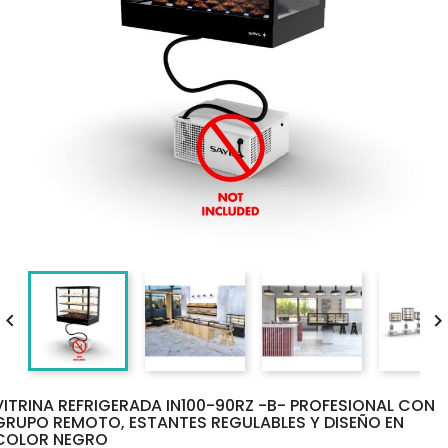

VITRINA REFRIGERADA IN100-90RZ -B- PROFESIONAL CON
GRUPO REMOTO, ESTANTES REGULABLES Y DISEÑO EN
COLOR NEGRO