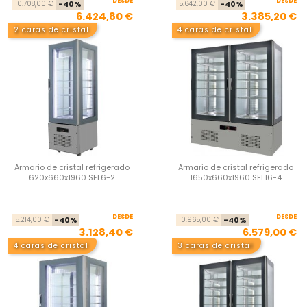
DESDE
Precio base
Precio
DESDE
Pre
Pre
10.708,00 €
-40%
5.642,00 €
-40%
6.424,80 €
3.385,20 €
2 caras de cristal
4 caras de cristal
Armario de cristal refrigerado
Armario de cristal refrigerado
620x660x1960 SFL6-2
1650x660x1960 SFL16-4
DESDE
Precio base
Precio
DESDE
Pre
Pre
5.214,00 €
-40%
10.965,00 €
-40%
3.128,40 €
6.579,00 €
4 caras de cristal
3 caras de cristal