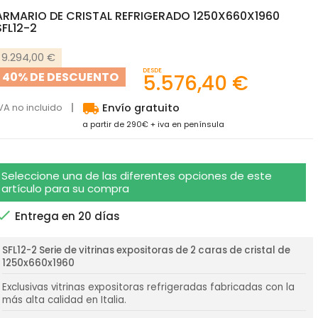
ARMARIO DE CRISTAL REFRIGERADO 1250X660X1960
SFL12-2
9.294,00 €
DESDE
40% DE DESCUENTO
5.576,40 €
local_shipping
VA no incluido
Envío gratuito
a partir de 290€ + iva en península
Seleccione una de las diferentes opciones de este
artículo para su compra

Entrega en 20 días
SFL12-2 Serie de vitrinas expositoras de 2 caras de cristal de
1250x660x1960
Exclusivas vitrinas expositoras refrigeradas fabricadas con la
más alta calidad en Italia.