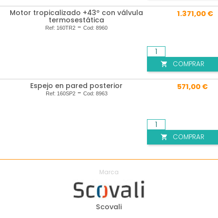
Motor tropicalizado +43º con válvula
1.371,00 €
termosestática
-
Ref:
160TR2
Cod:
8960
COMPRAR

Espejo en pared posterior
571,00 €
-
Ref:
160SP2
Cod:
8963
COMPRAR

Marca
Scovali