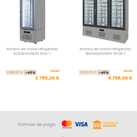
Armario de cristal refrigerado
Armario de cristal refrigerado
620x600x1620 SFL5-1
1860x660x1960 SFL18-1
DESDE
Precio base
Precio
DESDE
Pre
Pre
4.642,00 €
-40%
11.260,00 €
-40%
2.785,20 €
6.756,00 €
Formas de pago