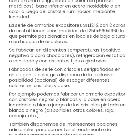
cara externa serigrafiada en color (sin perfiles
metálicos), base inferior en acero inoxidable o en
color a juego del cristal e iluminación mediante
luces led.
La serie de armarios expositores SFL12-2 con 2 caras
de cristal tienen unas medidas de 1250x660x1960 lo
que permite posicionarlos en locales de baja altura
o en huecos de escaleras.
Se fabrican en diferentes temperaturas (positiva,
negativa o para chocolates), refrigeración estática
o ventilada y con estantes fijos o giratorios.
Fabricados de serie con cristales serigrafiados en
un elegante color gris disponen de la exclusiva
posibilidad (opcional) de escoger diferentes
colores en cristales y base.
Por ejemplo podemos fabricar un armario expositor
con cristales negros o blancos y la base en acero
inoxidable o bien a juego de los cristales pintada en
blanco o negro (disponibles otros colores, rojo,
naranja, etc.)
También disponemos de interesantes opciones
adicionales para aumentar el rendimiento de
nuestros armarios expositores o para