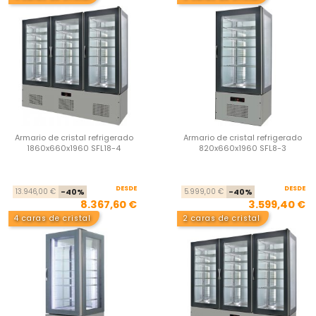
Armario de cristal refrigerado
Armario de cristal refrigerado
1860x660x1960 SFL18-4
820x660x1960 SFL8-3
DESDE
Precio base
Precio
DESDE
Pre
Pre
13.946,00 €
-40%
5.999,00 €
-40%
8.367,60 €
3.599,40 €
4 caras de cristal
2 caras de cristal