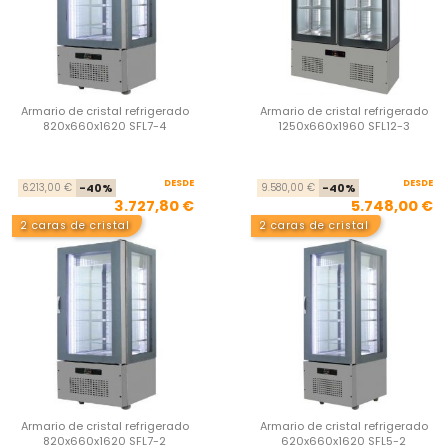
Armario de cristal refrigerado
Armario de cristal refrigerado
820x660x1620 SFL7-4
1250x660x1960 SFL12-3
DESDE
Precio base
Precio
DESDE
Pre
Pre
6.213,00 €
-40%
9.580,00 €
-40%
3.727,80 €
5.748,00 €
2 caras de cristal
2 caras de cristal
Armario de cristal refrigerado
Armario de cristal refrigerado
820x660x1620 SFL7-2
620x660x1620 SFL5-2