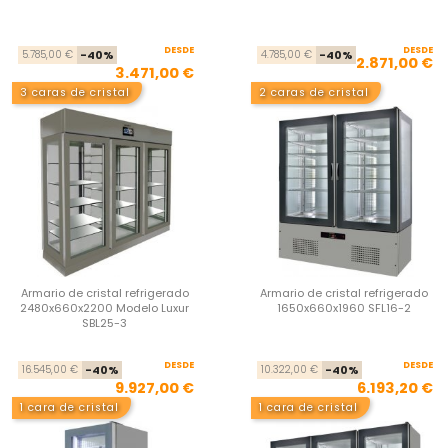
DESDE
Precio base
Precio
DESDE
Pre
Pre
5.785,00 €
-40%
4.785,00 €
-40%
2.871,00 €
3.471,00 €
3 caras de cristal
2 caras de cristal
Armario de cristal refrigerado
Armario de cristal refrigerado
2480x660x2200 Modelo Luxur
1650x660x1960 SFL16-2
SBL25-3
DESDE
Precio base
Precio
DESDE
Pre
Pre
16.545,00 €
-40%
10.322,00 €
-40%
9.927,00 €
6.193,20 €
1 cara de cristal
1 cara de cristal