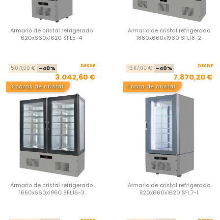
Armario de cristal refrigerado
Armario de cristal refrigerado
620x660x1620 SFL5-4
1860x660x1960 SFL18-2
DESDE
Precio base
Precio
DESDE
Pre
Pre
5.071,00 €
-40%
13.117,00 €
-40%
3.042,60 €
7.870,20 €
3 caras de cristal
1 cara de cristal
Armario de cristal refrigerado
Armario de cristal refrigerado
1650x660x1960 SFL16-3
820x660x1620 SFL7-1