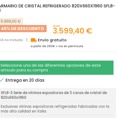
ARMARIO DE CRISTAL REFRIGERADO 820X660X1960 SFL8-
3
5.999,00 €
DESDE
40% DE DESCUENTO
3.599,40 €
local_shipping
VA no incluido
Envío gratuito
a partir de 290€ + iva en península
Seleccione una de las diferentes opciones de este
artículo para su compra

Entrega en 20 días
SFL8-3 Serie de vitrinas expositoras de 3 caras de cristal de
820x660x1960
Exclusivas vitrinas expositoras refrigeradas fabricadas con la
más alta calidad en Italia.