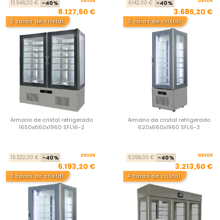
DESDE
Precio base
Precio
DESDE
Pre
Pre
13.546,00 €
-40%
6.142,00 €
-40%
8.127,60 €
3.685,20 €
2 caras de cristal
3 caras de cristal
Armario de cristal refrigerado
Armario de cristal refrigerado
1650x660x1960 SFL16-2
620x660x1960 SFL6-3
DESDE
Precio base
Precio
DESDE
Pre
Pre
10.322,00 €
-40%
5.356,00 €
-40%
6.193,20 €
3.213,60 €
3 caras de cristal
4 caras de cristal