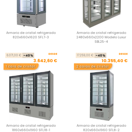
Armario de cristal refrigerado
Armario de cristal refrigerado
820x660x1620 SFL7-3
2480x660x2200 Modelo Luxur
SBL25-4
DESDE
Precio base
Precio
DESDE
Pre
Pre
6.071,00 €
-40%
17.259,00 €
-40%
3.642,60 €
10.355,40 €
1 cara de cristal
2 caras de cristal
Armario de cristal refrigerado
Armario de cristal refrigerado
1860x660x1960 SFL18-1
820x660x1960 SFL8-2