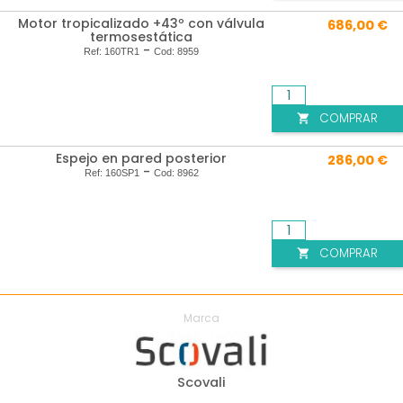
Motor tropicalizado +43º con válvula
686,00 €
termosestática
-
Ref:
160TR1
Cod:
8959
COMPRAR

Espejo en pared posterior
286,00 €
-
Ref:
160SP1
Cod:
8962
COMPRAR

Marca
Scovali