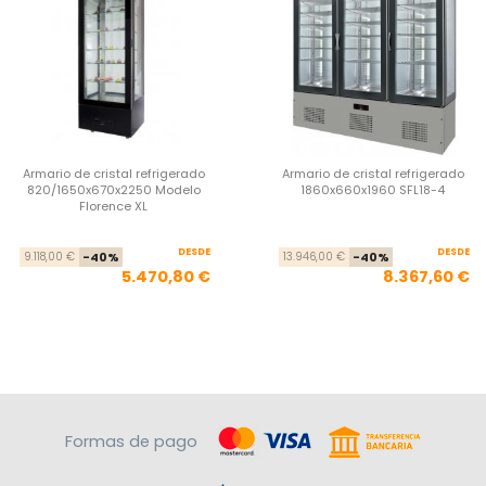
Armario de cristal refrigerado
Armario de cristal refrigerado
820/1650x670x2250 Modelo
1860x660x1960 SFL18-4
Florence XL
DESDE
Precio base
Precio
DESDE
Pre
Pre
9.118,00 €
-40%
13.946,00 €
-40%
5.470,80 €
8.367,60 €
Formas de pago