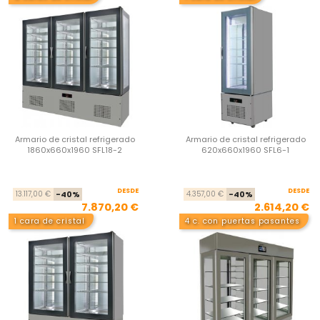
Armario de cristal refrigerado
Armario de cristal refrigerado
1860x660x1960 SFL18-2
620x660x1960 SFL6-1
DESDE
Precio base
Precio
DESDE
Pre
Pre
13.117,00 €
-40%
4.357,00 €
-40%
7.870,20 €
2.614,20 €
1 cara de cristal
4 c. con puertas pasantes