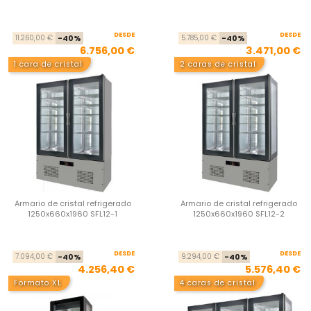
DESDE
Precio base
Precio
DESDE
Pre
Pre
11.260,00 €
-40%
5.785,00 €
-40%
6.756,00 €
3.471,00 €
1 cara de cristal
2 caras de cristal
Armario de cristal refrigerado
Armario de cristal refrigerado
1250x660x1960 SFL12-1
1250x660x1960 SFL12-2
DESDE
Precio base
Precio
DESDE
Pre
Pre
7.094,00 €
-40%
9.294,00 €
-40%
4.256,40 €
5.576,40 €
Formato XL
4 caras de cristal