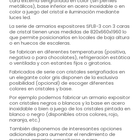
cara externa serigrafiada en color (sin perfiles
metálicos), base inferior en acero inoxidable o en
color a juego del cristal e iluminación mediante
luces led.
La serie de armarios expositores SFL8-3 con 3 caras
de cristal tienen unas medidas de 820x660x1960 lo
que permite posicionarlos en locales de baja altura
o en huecos de escaleras.
Se fabrican en diferentes temperaturas (positiva,
negativa o para chocolates), refrigeración estática
o ventilada y con estantes fijos o giratorios.
Fabricados de serie con cristales serigrafiados en
un elegante color gris disponen de la exclusiva
posibilidad (opcional) de escoger diferentes
colores en cristales y base.
Por ejemplo podemos fabricar un armario expositor
con cristales negros o blancos y la base en acero
inoxidable o bien a juego de los cristales pintada en
blanco o negro (disponibles otros colores, rojo,
naranja, etc.)
También disponemos de interesantes opciones
adicionales para aumentar el rendimiento de
nuestros armarios expositores o para