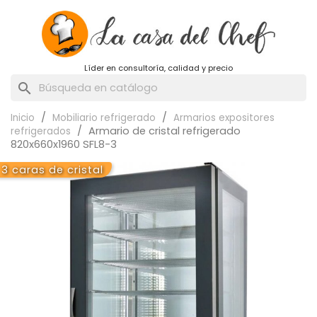
Líder en consultoría, calidad y precio
search
Inicio
Mobiliario refrigerado
Armarios expositores
Armario de cristal refrigerado
refrigerados
820x660x1960 SFL8-3
3 caras de cristal