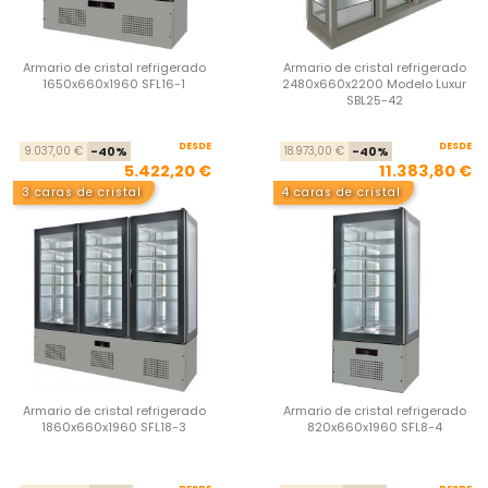
Armario de cristal refrigerado
Armario de cristal refrigerado
1650x660x1960 SFL16-1
2480x660x2200 Modelo Luxur
SBL25-42
DESDE
Precio base
Precio
DESDE
Pre
Pre
9.037,00 €
-40%
18.973,00 €
-40%
5.422,20 €
11.383,80 €
3 caras de cristal
4 caras de cristal
Armario de cristal refrigerado
Armario de cristal refrigerado
1860x660x1960 SFL18-3
820x660x1960 SFL8-4