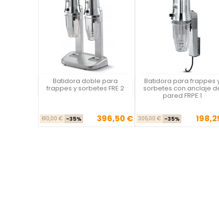
Batidora doble para
Batidora para frappes 
Vista rápida
Vista rápida

frappes y sorbetes FRE 2
sorbetes con anclaje d
pared FRPE 1
396,50 €
198,2
Precio base
Precio
Precio ba
Pre
610,00 €
-35%
305,00 €
-35%