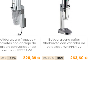
atidora para frappes y
Batidora para cafés
Vista rápida
Vista rápida


orbetes con anclaje de
Shakerato con variador de
ared y con variador de
velocidad WHIPPER VV
velocidad FRPE 1 VV
220,35 €
253,50 €
Precio base
Precio
Precio base
Precio
,00 €
-35%
390,00 €
-35%