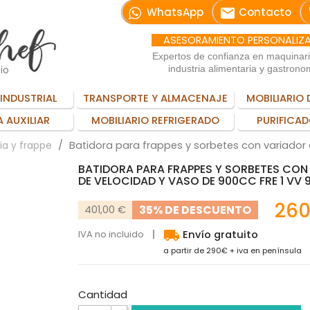
email
WhatsApp
Contacto
ASESORAMIENTO PERSONALIZ
Expertos de confianza en maquinar
io
industria alimentaria y gastrono
INDUSTRIAL
TRANSPORTE Y ALMACENAJE
MOBILIARIO 
 AUXILIAR
MOBILIARIO REFRIGERADO
PURIFICAD
Batidora para frappes y sorbetes con variador 
ia y frappe
BATIDORA PARA FRAPPES Y SORBETES CON
DE VELOCIDAD Y VASO DE 900CC FRE 1 VV 
260
35% DE DESCUENTO
401,00 €
local_shipping
IVA no incluido
Envío gratuito
a partir de 290€ + iva en península
Cantidad