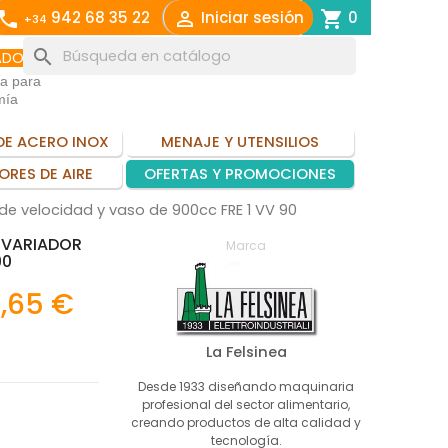
call

shopping_cart
942 68 35 22
Iniciar sesión
0
+34
search
ADO
ia para
mía
DE ACERO INOX
MENAJE Y UTENSILIOS
ORES DE AIRE
OFERTAS Y PROMOCIONES
de velocidad y vaso de 900cc FRE 1 VV 90
 VARIADOR
Marca
90
,65 €
La Felsinea
Desde 1933 diseñando maquinaria
profesional del sector alimentario,
creando productos de alta calidad y
tecnología.