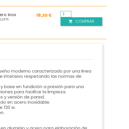
ero inox
18,20 €
:
12475
COMPRAR

iseño moderno caracterizado por una linea
l e intensivo respetando las normas de
y base en fundición a presión para una
ones para facilitar la limpieza.
s y versión de pared.
do en acero inoxidable.
e 120 w.
n.
s en aluminio y acero para elaboración de