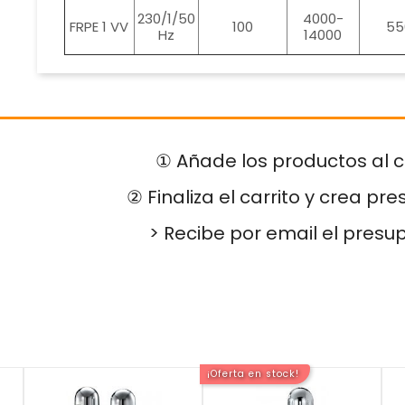
230/1/50
4000-
FRPE 1 VV
100
55
Hz
14000
① Añade los productos al c
② Finaliza el carrito y crea pr
> Recibe por email el presu
¡Oferta en stock!