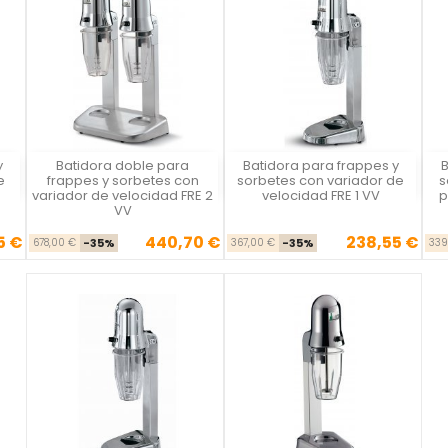
y
Batidora doble para
Batidora para frappes y
B
Vista rápida
Vista rápida



e
frappes y sorbetes con
sorbetes con variador de
s
variador de velocidad FRE 2
velocidad FRE 1 VV
p
VV
5 €
440,70 €
238,55 €
se
cio
Precio base
Precio
Precio base
Precio
678,00 €
-35%
367,00 €
-35%
339