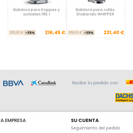
Batidora para frappes y
Batidora para cafés
Vista rápida
Vista rápida


sorbetes FRE 1
Shakerato WHIPPER
216,45 €
231,40 €
Precio base
Precio
Precio base
Precio
333,00 €
-35%
356,00 €
-35%
Recibe tu pedido con
A EMPRESA
SU CUENTA
Seguimiento del pedido