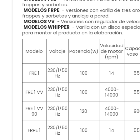
frappes y sorbetes.
MODELOS FRPE
- Versiones con varilla de tres ar
frappes y sorbetes y anclaje a pared.
MODELOS VV
- Versiones con regulador de veloc
MODELOS WHIPPER
- Varilla con un disco espec
para montar el producto en la elaboración.
Velocidad
Capac
Modelo
Voltaje
Potencia(w)
de motor
vaso 
(rpm)
230/1/50
FRE 1
100
14
55
Hz
230/1/50
4000-
FRE 1 VV
100
55
Hz
14000
FRE 1 VV
230/1/50
4000-
120
90
90
Hz
14000
230/1/50
FRPE 1
100
14
55
Hz