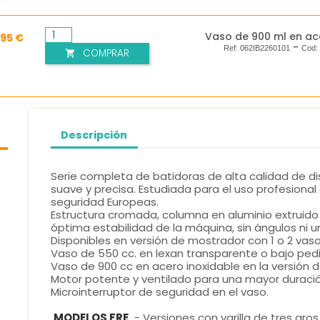
Vaso de 900 ml en ac
,95 €
-
Ref:
062IB2260101
Cod
COMPRAR

Descripción
Serie completa de batidoras de alta calidad de d
suave y precisa. Estudiada para el uso profesiona
seguridad Europeas.
Estructura cromada, columna en aluminio extruido 
óptima estabilidad de la máquina, sin ángulos ni uni
Disponibles en versión de mostrador con 1 o 2 vaso
Vaso de 550 cc. en lexan transparente o bajo pedi
Vaso de 900 cc en acero inoxidable en la versión d
Motor potente y ventilado para una mayor duració
Microinterruptor de seguridad en el vaso.
MODELOS FRE
- Versiones con varilla de tres aro