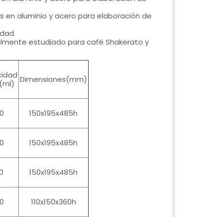
os en aluminio y acero para elaboración de
idad.
ialmente estudiado para café Shakerato y
idad
Dimensiones(mm)
(ml)
0
150x195x485h
0
150x195x485h
0
150x195x485h
0
110x150x360h