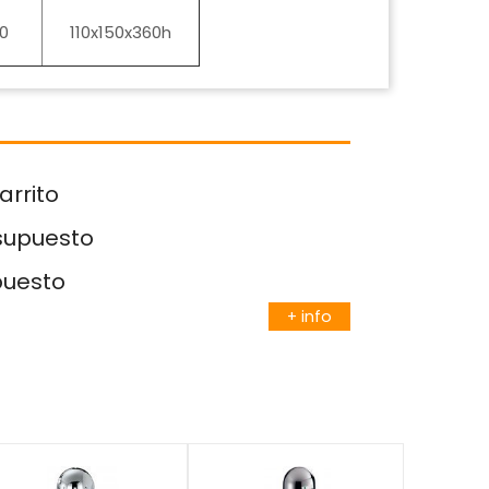
0
110x150x360h
arrito
esupuesto
puesto
+ info