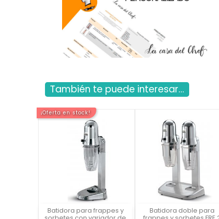
También te puede interesar...
¡Oferta en stock!
Batidora para frappes y
Batidora doble para
Vista rápida
Vista rápida

sorbetes con variador de
frappes y sorbetes FRE 