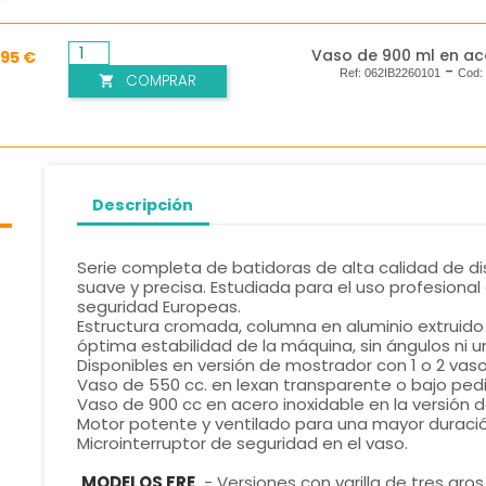
Vaso de 900 ml en ac
,95 €
-
Ref:
062IB2260101
Cod
COMPRAR

Descripción
Serie completa de batidoras de alta calidad de d
suave y precisa. Estudiada para el uso profesiona
seguridad Europeas.
Estructura cromada, columna en aluminio extruido 
óptima estabilidad de la máquina, sin ángulos ni uni
Disponibles en versión de mostrador con 1 o 2 vaso
Vaso de 550 cc. en lexan transparente o bajo pedi
Vaso de 900 cc en acero inoxidable en la versión d
Motor potente y ventilado para una mayor duració
Microinterruptor de seguridad en el vaso.
MODELOS FRE
- Versiones con varilla de tres aro