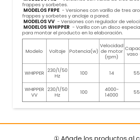
frappes y sorbetes.
MODELOS FRPE
- Versiones con varilla de tres ar
frappes y sorbetes y anclaje a pared.
MODELOS VV
- Versiones con regulador de veloc
MODELOS WHIPPER
- Varilla con un disco espec
para montar el producto en la elaboración.
Velocidad
Capac
Modelo
Voltaje
Potencia(w)
de motor
vaso 
(rpm)
230/1/50
WHIPPER
100
14
55
Hz
WHIPPER
230/1/50
4000-
100
55
VV
Hz
14000
① Añade los productos al c