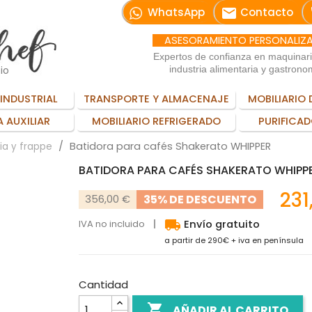
email
WhatsApp
Contacto
ASESORAMIENTO PERSONALIZ
Expertos de confianza en maquinar
io
industria alimentaria y gastrono
INDUSTRIAL
TRANSPORTE Y ALMACENAJE
MOBILIARIO 
 AUXILIAR
MOBILIARIO REFRIGERADO
PURIFICAD
Batidora para cafés Shakerato WHIPPER
ia y frappe
BATIDORA PARA CAFÉS SHAKERATO WHIPP
231
35% DE DESCUENTO
356,00 €
local_shipping
IVA no incluido
Envío gratuito
a partir de 290€ + iva en península
Cantidad

AÑADIR AL CARRITO