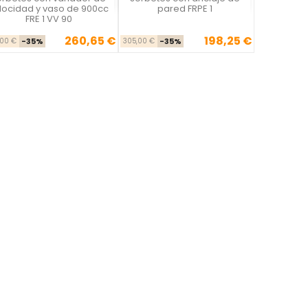
locidad y vaso de 900cc
pared FRPE 1
FRE 1 VV 90
260,65 €
198,25 €
Precio base
Precio
Precio base
Precio
,00 €
-35%
305,00 €
-35%