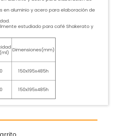
os en aluminio y acero para elaboración de
idad.
ialmente estudiado para café Shakerato y
idad
Dimensiones(mm)
(ml)
0
150x195x485h
0
150x195x485h
arrito