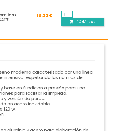
ero inox
18,20 €
:
12475
COMPRAR

iseño moderno caracterizado por una linea
l e intensivo respetando las normas de
y base en fundición a presión para una
ones para facilitar la limpieza.
s y versión de pared.
do en acero inoxidable.
e 120 w.
n.
s en aluminio y acero para elaboración de