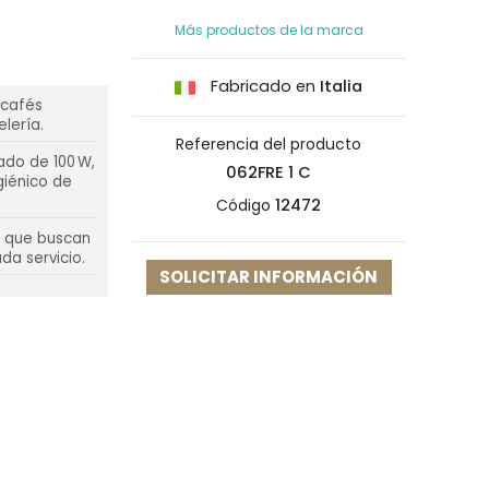
Más productos de la marca
Fabricado en
Italia
 cafés
lería.
Referencia del producto
ado de 100 W,
062FRE 1 C
giénico de
Código
12472
es que buscan
da servicio.
SOLICITAR INFORMACIÓN