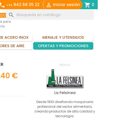
call

shopping_cart
942 68 35 22
Iniciar sesión
0
+34
search
ADO
ia para
mía
DE ACERO INOX
MENAJE Y UTENSILIOS
ORES DE AIRE
OFERTAS Y PROMOCIONES
ER
Marca
,40 €
La Felsinea
Desde 1933 diseñando maquinaria
profesional del sector alimentario,
creando productos de alta calidad y
tecnología.