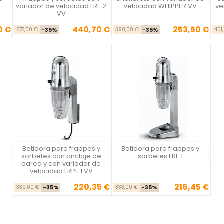
variador de velocidad FRE 2
velocidad WHIPPER VV
ve
VV
0 €
440,70 €
253,50 €
se
cio
Precio base
Precio
Precio base
Precio
678,00 €
-35%
390,00 €
-35%
401
Batidora para frappes y
Batidora para frappes y
Vista rápida
Vista rápida


sorbetes con anclaje de
sorbetes FRE 1
pared y con variador de
velocidad FRPE 1 VV
220,35 €
216,45 €
Precio base
Precio
Precio base
Precio
339,00 €
-35%
333,00 €
-35%