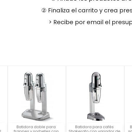
② Finaliza el carrito y crea pr
> Recibe por email el presu
Batidora doble para
Batidora para cafés
B
Vista rápida
Vista rápida



2
frappes y sorbetes con
Shakerato con variador de
s