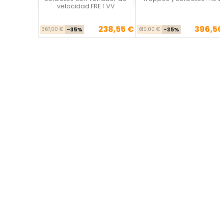
velocidad FRE 1 VV
238,55 €
396,5
Precio base
Precio
Precio ba
Pre
367,00 €
-35%
610,00 €
-35%