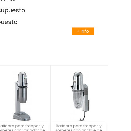
esupuesto
puesto
+ info
atidora para frappes y
Batidora para frappes y
Vista rápida
Vista rápida


orbetes con variador de
sorbetes con anclaje de