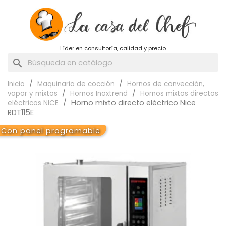
Líder en consultoría, calidad y precio
search
Inicio
Maquinaria de cocción
Hornos de convección,
vapor y mixtos
Hornos Inoxtrend
Hornos mixtos directos
Horno mixto directo eléctrico Nice
eléctricos NICE
RDT115E
Con panel programable