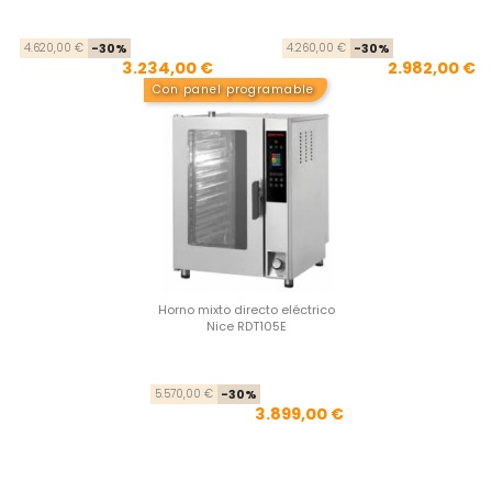
Precio base
Precio
Pre
Pre
4.620,00 €
-30%
4.260,00 €
-30%
3.234,00 €
2.982,00 €
Con panel programable
Horno mixto directo eléctrico
Nice RDT105E
Precio base
Precio
5.570,00 €
-30%
3.899,00 €