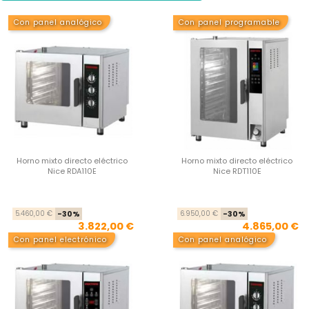
Con panel analógico
Con panel programable
Horno mixto directo eléctrico
Horno mixto directo eléctrico
Nice RDA110E
Nice RDT110E
Precio base
Precio
Pre
Pre
5.460,00 €
-30%
6.950,00 €
-30%
3.822,00 €
4.865,00 €
Con panel electrónico
Con panel analógico