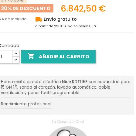
6.842,50 €
30% DE DESCUENTO
local_shipping
VA no incluido
Envío gratuito
a partir de 290€ + iva en península
Cantidad

AÑADIR AL CARRITO
Horno mixto directo eléctrico
Nice RDT115E
con capacidad para
15 GN 1/1, sonda al corazón, lavado automático, doble
ventilación y panel táctil programable.
Rendimiento profesional.
La Casa del Chef