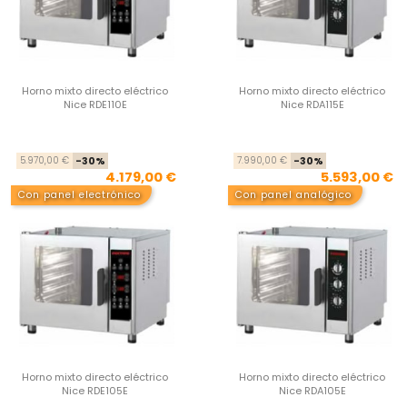
Horno mixto directo eléctrico
Horno mixto directo eléctrico
Nice RDE110E
Nice RDA115E
Precio base
Precio
Pre
Pre
5.970,00 €
-30%
7.990,00 €
-30%
4.179,00 €
5.593,00 €
Con panel electrónico
Con panel analógico
Horno mixto directo eléctrico
Horno mixto directo eléctrico
Nice RDE105E
Nice RDA105E