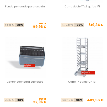
Fondo perforado para cubeta
Carro doble 17 x2 guías 1/1
DESDE
Precio base
Precio
Pre
Pre
819,35 €
85,65 €
-30%
1.170,50 €
-30%
59,96 €
Contenedor para cubiertos
Carro 17 guías GN 1/1
DESDE
Precio base
Precio
Pre
Pre
482,58 €
32,80 €
-30%
689,40 €
-30%
22,96 €