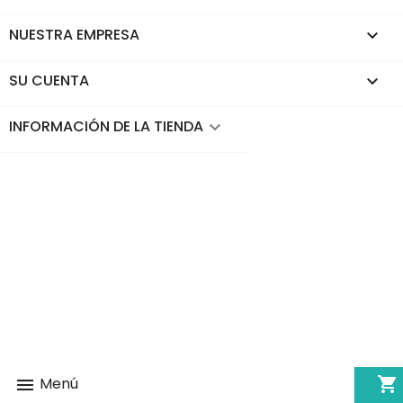
NUESTRA EMPRESA

SU CUENTA

INFORMACIÓN DE LA TIENDA
keyboard_arrow_down
shopping_cart
Menú
