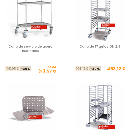
Carro de servicio de acero
Carro de 17 guías GN 2/1
inoxidable
DESDE
Precio base
Precio
Pre
Pre
493,12 €
447,95 €
-30%
704,45 €
-30%
313,57 €