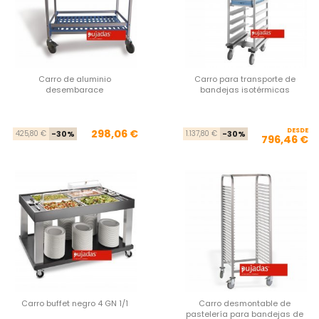
Carro de aluminio
Carro para transporte de
desembarace
bandejas isotérmicas
Precio base
Precio
DESDE
Pre
Pre
298,06 €
425,80 €
-30%
1.137,80 €
-30%
796,46 €
Carro buffet negro 4 GN 1/1
Carro desmontable de
pastelería para bandejas de