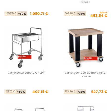
60x40
Precio base
Precio
DESDE
Pre
Pre
1.090,71 €
1.558,15 €
-30%
662,20 €
-30%
463,54 €
Carro porta cubeta GN 2/1
Carro gueridón de melamina
de roble
Precio base
Precio
Pre
Pre
407,19 €
527,73 €
581,70 €
-30%
753,90 €
-30%