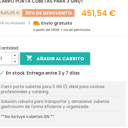
CARRO PORTA CUBETAS PARA 3 GN1/1
451,54 €
30% DE DESCUENTO
645,05 €
local_shipping
VA no incluido
Envío gratuito
a partir de 290€ + iva en península
Cantidad

AÑADIR AL CARRITO

En stock. Entrega entre 3 y 7 días
Carro porta cubetas para 3 GN 1/1, ideal para cocinas
profesionales y catering.
Solución robusta para transportar y almacenar cubetas
gastronorm de forma eficiente y organizada.
**No incluye cubetas GN.**