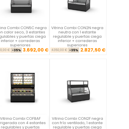
trina Combi CON5C negra
Vitrina Combi CON2N negra
Vista rápida
Vista rápida


n calor seco, 3 estantes
neutra con 1 estante
gulables y puertas ciega
regulable y puertas ciega
inferior + correderas
inferior + correderas
superiores
superiores
3.692,00 €
2.827,50 €
Precio base
Precio
Precio base
Precio
80,00 €
-35%
4.350,00 €
-35%
Vitrina Combi COF8AF
Vitrina Combi CON2F negra
Vista rápida
Vista rápida


frigerada con 4 estantes
con frío ventilado, 1 estante
regulables y puertas
regulable y puertas ciega