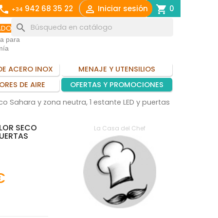
call

shopping_cart
942 68 35 22
Iniciar sesión
0
+34
search
ADO
ia para
mía
DE ACERO INOX
MENAJE Y UTENSILIOS
ORES DE AIRE
OFERTAS Y PROMOCIONES
o Sahara y zona neutra, 1 estante LED y puertas
LOR SECO
La Casa del Chef
PUERTAS
€