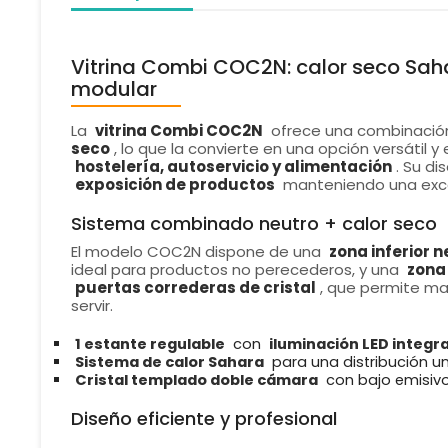
Vitrina Combi COC2N: calor seco Sah
modular
La
vitrina Combi COC2N
ofrece una combinación
seco
, lo que la convierte en una opción versátil 
hostelería, autoservicio y alimentación
. Su d
exposición de productos
manteniendo una excele
Sistema combinado neutro + calor seco
El modelo COC2N dispone de una
zona inferior 
ideal para productos no perecederos, y una
zona
puertas correderas de cristal
, que permite ma
servir.
1 estante regulable
con
iluminación LED integr
Sistema de calor Sahara
para una distribución un
Cristal templado doble cámara
con bajo emisivo
Diseño eficiente y profesional