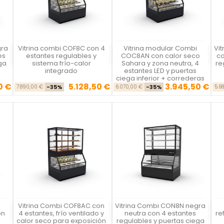
gra
Vitrina combi COF8C con 4
Vitrina modular Combi
Vi
Vista rápida
Vista rápida



es
estantes regulables y
COC8AN con calor seco
co
ga
sistema frío-calor
Sahara y zona neutra, 4
re
integrado
estantes LED y puertas
ciega inferior + correderas
0 €
5.128,50 €
3.945,50 €
se
cio
Precio base
Precio
Precio base
Precio
7.890,00 €
-35%
6.070,00 €
-35%
5.6
Vitrina Combi COF8AC con
Vitrina Combi CON8N negra
Vista rápida
Vista rápida



on
4 estantes, frío ventilado y
neutra con 4 estantes
re
calor seco para exposición
regulables y puertas ciega