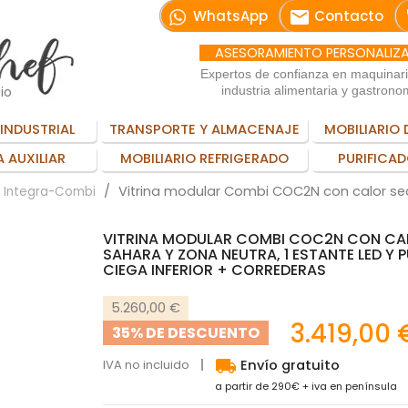
email
WhatsApp
Contacto
ASESORAMIENTO PERSONALIZ
Expertos de confianza en maquinar
io
industria alimentaria y gastrono
INDUSTRIAL
TRANSPORTE Y ALMACENAJE
MOBILIARIO 
 AUXILIAR
MOBILIARIO REFRIGERADO
PURIFICAD
Vitrina modular Combi COC2N con calor sec
s Integra-Combi
VITRINA MODULAR COMBI COC2N CON CA
SAHARA Y ZONA NEUTRA, 1 ESTANTE LED Y 
CIEGA INFERIOR + CORREDERAS
5.260,00 €
3.419,00 
35% DE DESCUENTO
local_shipping
IVA no incluido
Envío gratuito
a partir de 290€ + iva en península