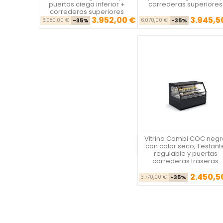
puertas ciega inferior +
correderas superiores
correderas superiores
3.952,00 €
3.945,5
Precio base
Precio
Precio ba
Pre
6.080,00 €
-35%
6.070,00 €
-35%
Vitrina Combi COC negr
Vista rápida
con calor seco, 1 estant
regulable y puertas
correderas traseras
2.450,5
Precio ba
Pre
3.770,00 €
-35%