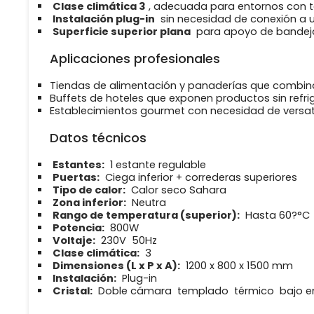
Clase climática 3
, adecuada para entornos con 
Instalación plug-in
sin necesidad de conexión a u
Superficie superior plana
para apoyo de bandejas
Aplicaciones profesionales
Tiendas de alimentación y panaderías que combina
Buffets de hoteles que exponen productos sin refrig
Establecimientos gourmet con necesidad de versatil
Datos técnicos
Estantes:
1 estante regulable
Puertas:
Ciega inferior + correderas superiores
Tipo de calor:
Calor seco Sahara
Zona inferior:
Neutra
Rango de temperatura (superior):
Hasta 60?°C
Potencia:
800W
Voltaje:
230V  50Hz
Clase climática:
3
Dimensiones (L x P x A):
1200 x 800 x 1500 mm
Instalación:
Plug-in
Cristal:
Doble cámara  templado  térmico  bajo e