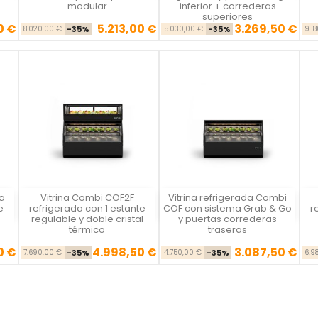
modular
inferior + correderas
superiores
0 €
5.213,00 €
3.269,50 €
se
cio
Precio base
Precio
Precio base
Precio
8.020,00 €
-35%
5.030,00 €
-35%
9.1
a
Vitrina Combi COF2F
Vitrina refrigerada Combi
Vista rápida
Vista rápida



e
refrigerada con 1 estante
COF con sistema Grab & Go
r
regulable y doble cristal
y puertas correderas
térmico
traseras
0 €
4.998,50 €
3.087,50 €
se
cio
Precio base
Precio
Precio base
Precio
7.690,00 €
-35%
4.750,00 €
-35%
6.9