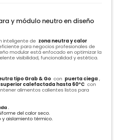
ara y módulo neutro en diseño
 inteligente de
zona neutra y calor
y eficiente para negocios profesionales de
iseño modular está enfocado en optimizar la
nte visibilidad, funcionalidad y estética.
neutra tipo Grab & Go
con
puerta ciega
,
 superior calefactada hasta 60°C
con
ntener alimentos calientes listos para
ada
.
iforme del calor seco.
 y aislamiento térmico.