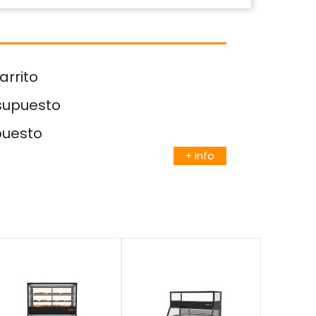
arrito
esupuesto
puesto
+ info