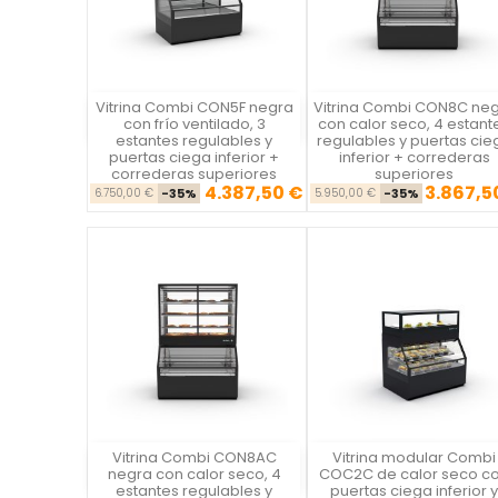
Vitrina Combi CON5F negra
Vitrina Combi CON8C ne
Vista rápida
Vista rápida

con frío ventilado, 3
con calor seco, 4 estant
estantes regulables y
regulables y puertas cie
puertas ciega inferior +
inferior + correderas
correderas superiores
superiores
4.387,50 €
3.867,5
Precio base
Precio
Precio ba
Pre
6.750,00 €
-35%
5.950,00 €
-35%
Vitrina Combi CON8AC
Vitrina modular Combi
Vista rápida
Vista rápida

negra con calor seco, 4
COC2C de calor seco c
estantes regulables y
puertas ciega inferior y