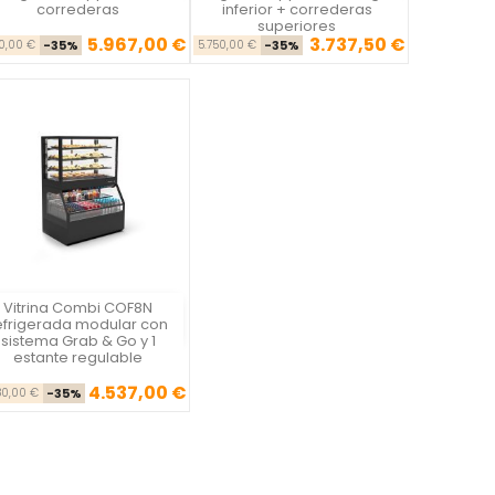
correderas
inferior + correderas
superiores
5.967,00 €
3.737,50 €
Precio base
Precio
Precio base
Precio
80,00 €
-35%
5.750,00 €
-35%
Vitrina Combi COF8N
Vista rápida

efrigerada modular con
sistema Grab & Go y 1
estante regulable
4.537,00 €
Precio base
Precio
80,00 €
-35%