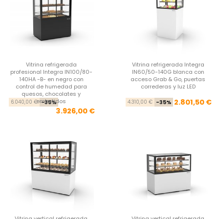
Vitrina refrigerada
Vitrina refrigerada Integra
profesional Integra IN100/80-
IN60/50-140G blanca con
140HA -B- en negro con
acceso Grab & Go, puertas
control de humedad para
correderas y luz LED
quesos, chocolates y
Precio base
Precio
Pre
Pre
embutidos
2.801,50 €
6.040,00 €
-35%
4.310,00 €
-35%
3.926,00 €
Vitrina vertical refrigerada
Vitrina vertical refrigerada