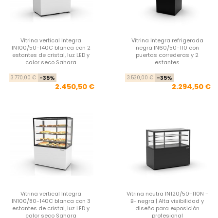
Vitrina vertical Integra
Vitrina Integra refrigerada
IN100/50-140C blanca con 2
negra IN60/50-110 con
estantes de cristal, luz LED y
puertas correderas y 2
calor seco Sahara
estantes
Precio base
Precio
Pre
Pre
3.770,00 €
-35%
3.530,00 €
-35%
2.450,50 €
2.294,50 €
Vitrina vertical Integra
Vitrina neutra IN120/50-110N -
IN100/80-140C blanca con 3
B- negra | Alta visibilidad y
estantes de cristal, luz LED y
diseño para exposición
calor seco Sahara
profesional