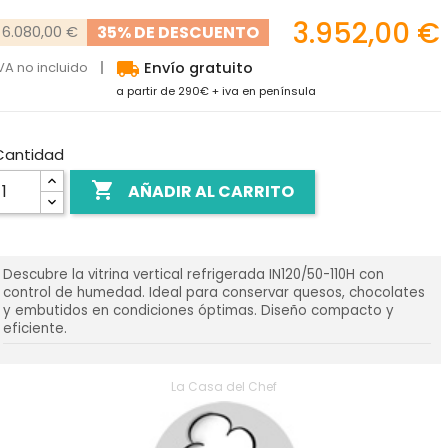
3.952,00 €
35% DE DESCUENTO
6.080,00 €
local_shipping
VA no incluido
Envío gratuito
a partir de 290€ + iva en península
Cantidad

AÑADIR AL CARRITO
Descubre la vitrina vertical refrigerada IN120/50-110H con
control de humedad. Ideal para conservar quesos, chocolates
y embutidos en condiciones óptimas. Diseño compacto y
eficiente.
La Casa del Chef