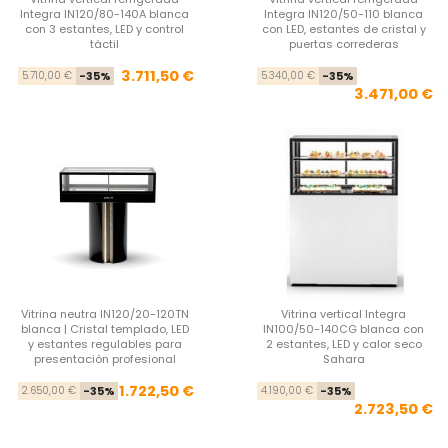
Integra IN120/80-140A blanca
Integra IN120/50-110 blanca
con 3 estantes, LED y control
con LED, estantes de cristal y
táctil
puertas correderas
Precio base
Precio
Pre
Pre
3.711,50 €
5.710,00 €
-35%
5.340,00 €
-35%
3.471,00 €
Vitrina neutra IN120/20-120TN
Vitrina vertical Integra
blanca | Cristal templado, LED
IN100/50-140CG blanca con
y estantes regulables para
2 estantes, LED y calor seco
presentación profesional
Sahara
Precio base
Precio
Pre
Pre
1.722,50 €
2.650,00 €
-35%
4.190,00 €
-35%
2.723,50 €