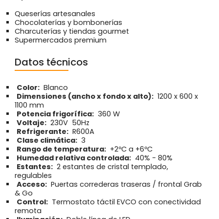
Queserías artesanales
Chocolaterías y bombonerías
Charcuterías y tiendas gourmet
Supermercados premium
Datos técnicos
Color:
Blanco
Dimensiones (ancho x fondo x alto):
1200 x 600 x
1100 mm
Potencia frigorífica:
360 W
Voltaje:
230V  50Hz
Refrigerante:
R600A
Clase climática:
3
Rango de temperatura:
+2ºC a +6ºC
Humedad relativa controlada:
40% - 80%
Estantes:
2 estantes de cristal templado,
regulables
Acceso:
Puertas correderas traseras / frontal Grab
& Go
Control:
Termostato táctil EVCO con conectividad
remota