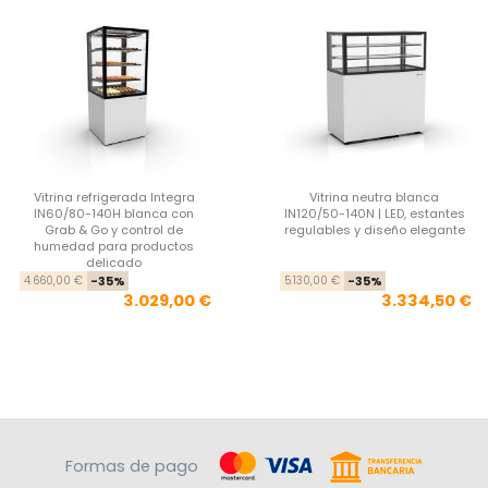
Vitrina refrigerada Integra
Vitrina neutra blanca
IN60/80-140H blanca con
IN120/50-140N | LED, estantes
Grab & Go y control de
regulables y diseño elegante
humedad para productos
delicado
Precio base
Precio
Pre
Pre
4.660,00 €
-35%
5.130,00 €
-35%
3.029,00 €
3.334,50 €
Formas de pago