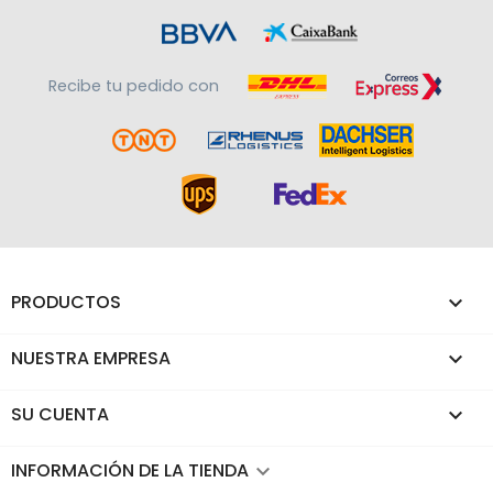
Recibe tu pedido con
PRODUCTOS

NUESTRA EMPRESA

SU CUENTA

INFORMACIÓN DE LA TIENDA
keyboard_arrow_down