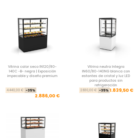
Vitrina calor seco IN120/80-
Vitrina neutra Integra
140C -B- negra | Exposición
IN60/80-140NG blanca con
impecable y diseño premium
estantes de cristal y luz LED
para productos sin
refrigeración
Precio base
Precio
Pre
Pre
1.839,50 €
4.440,00 €
-35%
2.830,00 €
-35%
2.886,00 €