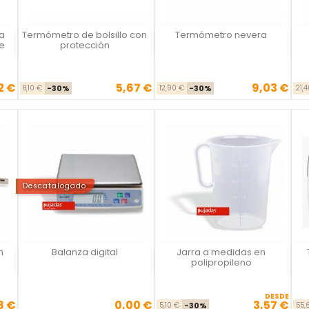
na
Termómetro de bolsillo con
Termómetro nevera
Vista rápida
Vista rápida



de
protección
2 €
5,67 €
9,03 €
se
io
Precio base
Precio
Precio base
Precio
8,10 €
-30%
12,90 €
-30%
21,
Descatalogado
n
Balanza digital
Jarra a medidas en
Vista rápida
Vista rápida



polipropileno
DESDE
8 €
0,00 €
3,57 €
se
io
Precio
Precio base
Precio
5,10 €
-30%
55,