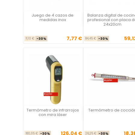
Juego de 4 cazos de
Balanza digital de coci
Vista rápida
Vista rápida

medidas inox
profesional con placa 
24x20cm
7,77 €
59,1
Precio base
Precio
Precio ba
Prec
11,10 €
-30%
84,45 €
-30%
Termómetro de infrarrojos
Termómetro de cocció
Vista rápida
Vista rápida

con mira láser
126,04 €
18,3
Precio base
Precio
Precio ba
Prec
180,05 €
-30%
26,25 €
-30%