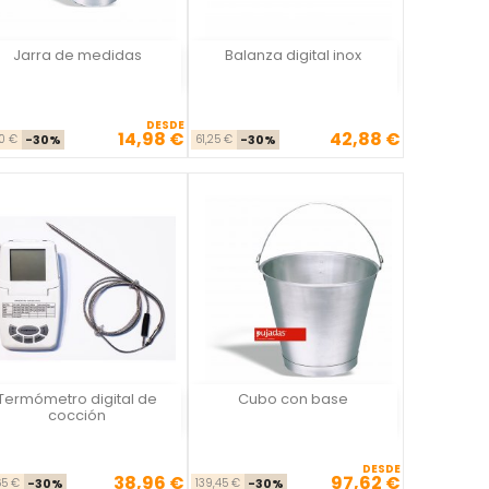
Jarra de medidas
Balanza digital inox
Vista rápida
Vista rápida


DESDE
14,98 €
42,88 €
Precio base
Precio
Precio base
Precio
40 €
-30%
61,25 €
-30%
Termómetro digital de
Cubo con base
Vista rápida
Vista rápida


cocción
DESDE
38,96 €
97,62 €
Precio base
Precio
Precio base
Precio
65 €
-30%
139,45 €
-30%