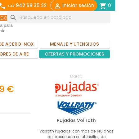
call

shopping_cart
942 68 35 22
Iniciar sesión
0
+34
search
ADO
ia para
mía
DE ACERO INOX
MENAJE Y UTENSILIOS
ORES DE AIRE
OFERTAS Y PROMOCIONES
Marca
59 €
Pujadas Vollrath
Vollrath Pujadas, con mas de 140 años
de experiencia en utensilios de