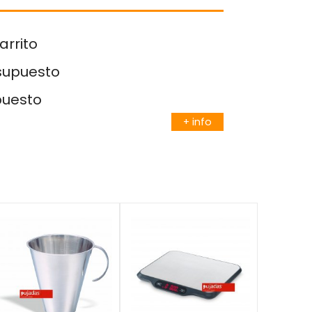
arrito
esupuesto
puesto
+ info