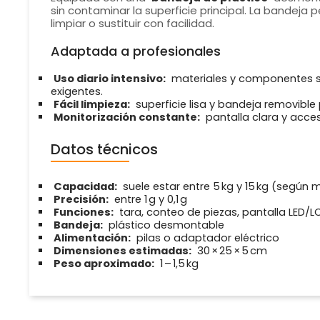
sin contaminar la superficie principal. La bandeja
limpiar o sustituir con facilidad.
Adaptada a profesionales
Uso diario intensivo:
materiales y componentes se
exigentes.
Fácil limpieza:
superficie lisa y bandeja removibl
Monitorización constante:
pantalla clara y acces
Datos técnicos
Capacidad:
suele estar entre 5 kg y 15 kg (según
Precisión:
entre 1 g y 0,1 g
Funciones:
tara, conteo de piezas, pantalla LED
Bandeja:
plástico desmontable
Alimentación:
pilas o adaptador eléctrico
Dimensiones estimadas:
30 × 25 × 5 cm
Peso aproximado:
1 – 1,5 kg