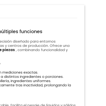
últiples funciones
ecisión diseñado para entornos
ías y centros de producción. Ofrece una
e piezas
, combinando funcionalidad y
o
n mediciones exactas.
 distintos ingredientes o porciones.
llería, ingredientes uniformes.
mente tras inactividad, prolongando la
le, facilita el pesaje de líquidos y sólidos