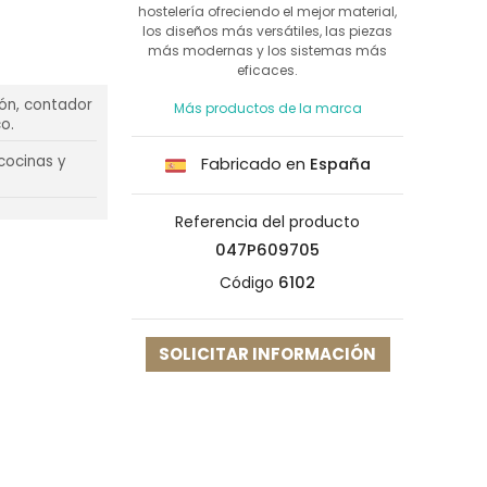
hostelería ofreciendo el mejor material,
los diseños más versátiles, las piezas
más modernas y los sistemas más
eficaces.
ión, contador
Más productos de la marca
o.
cocinas y
Fabricado en
España
Referencia del producto
047P609705
Código
6102
SOLICITAR INFORMACIÓN