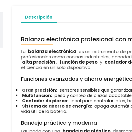
Descripción
Balanza electrónica profesional con m
La
balanza electrónica
es un instrumento de pr
profesionales como cocinas industriales, panader
alta precisión
,
función de peso
y
contador d
eficiencia en un solo dispositivo.
Funciones avanzadas y ahorro energétic
Gran precisión:
sensores sensibles que garantiza
Multifunción:
peso y conteo de piezas adaptable a
Contador de piezas:
ideal para controlar lotes, bo
Sistema de ahorro de energía:
apaga automática
vida útil de la batería.
Bandeja práctica y moderna
Equipada con una
bandeja de plástico
desmontab