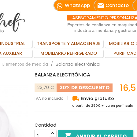
email
WhatsApp
Contacto
ASESORAMIENTO PERSONALIZ
Expertos de confianza en maquinar
io
industria alimentaria y gastrono
INDUSTRIAL
TRANSPORTE Y ALMACENAJE
MOBILIARIO 
 AUXILIAR
MOBILIARIO REFRIGERADO
PURIFICAD
Balanza electrónica
Elementos de medida
BALANZA ELECTRÓNICA
16,
30% DE DESCUENTO
23,70 €
local_shipping
IVA no incluido
Envío gratuito
a partir de 290€ + iva en península
Cantidad

AÑADIR AL CARRITO