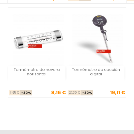
Termómetro de nevera
Termómetro de cocción
Vista rápida
Vista rápida


horizontal
digital
8,16 €
19,11 €
Precio base
Precio
Precio base
Precio
11,65 €
-30%
27,30 €
-30%