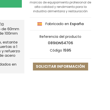
marcas de equipamiento profesional de
alta calidad y rendimiento para la
industria alimentaria y restauración
Fabricado en
España
/10
do de 60mm
 de 100mm
Referencia del producto
, estante
089IDN54706
uertas a 1
Código
1595
s y refuerzo
 de acero
ldados en
SOLICITAR INFORMACIÓN