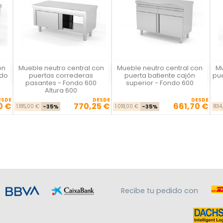
on
Mueble neutro central con
Mueble neutro central con
Mu
Vista rápida
Vista rápida



ndo
puertas correderas
puerta batiente cajón
pue
pasantes - Fondo 600
superior - Fondo 600
Altura 600
ESDE
DESDE
DESDE
0 €
770,25 €
661,70 €
se
cio
Precio base
Precio
Precio base
Precio
1.185,00 €
-35%
1.018,00 €
-35%
834
Recibe tu pedido con