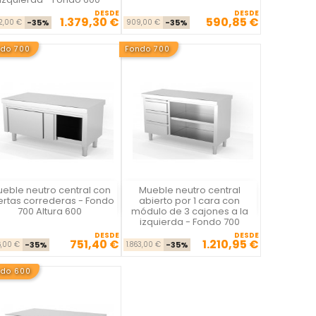
DESDE
DESDE
1.379,30 €
590,85 €
Precio base
Precio
Precio base
Precio
22,00 €
-35%
909,00 €
-35%
ndo 700
Fondo 700
eble neutro central con
Mueble neutro central
Vista rápida
Vista rápida


ertas correderas - Fondo
abierto por 1 cara con
700 Altura 600
módulo de 3 cajones a la
izquierda - Fondo 700
DESDE
DESDE
751,40 €
1.210,95 €
Precio base
Precio
Precio base
Precio
6,00 €
-35%
1.863,00 €
-35%
ndo 600