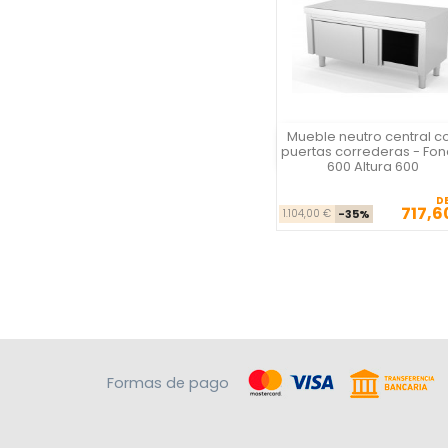
Mueble neutro central c
Vista rápida
puertas correderas - Fo
600 Altura 600
D
717,6
Precio ba
Pre
1.104,00 €
-35%
Formas de pago