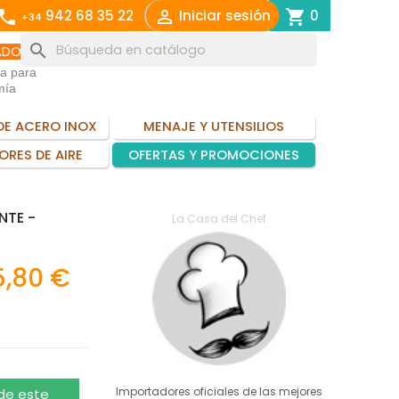
call

shopping_cart
942 68 35 22
Iniciar sesión
0
+34
search
ADO
ia para
mía
DE ACERO INOX
MENAJE Y UTENSILIOS
ORES DE AIRE
OFERTAS Y PROMOCIONES
NTE -
La Casa del Chef
,80 €
Importadores oficiales de las mejores
 de este