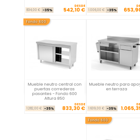
DESDE
D
542,10 €
653,9
Precio base
Precio
Precio ba
Pre
834,00 €
-35%
1.006,00 €
-35%
Fondo 600
Mueble neutro central con
Mueble neutro para apo
Vista rápida
Vista rápida

puertas correderas
en terraza
pasantes - Fondo 600
Altura 850
DESDE
D
833,30 €
1.065,3
Precio base
Precio
Precio ba
Pre
1.282,00 €
-35%
1.639,00 €
-35%
Fondo 600