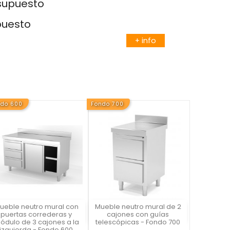
esupuesto
puesto
+ info
ndo 600
Fondo 700
ueble neutro mural con
Mueble neutro mural de 2
Vista rápida
Vista rápida


puertas correderas y
cajones con guías
ódulo de 3 cajones a la
telescópicas - Fondo 700
izquierda - Fondo 600