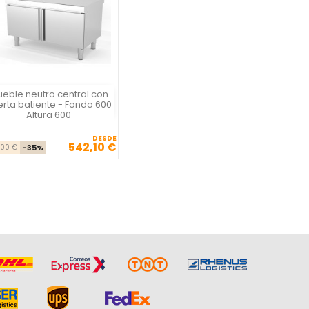
eble neutro central con
Vista rápida

rta batiente - Fondo 600
Altura 600
DESDE
542,10 €
Precio base
Precio
,00 €
-35%