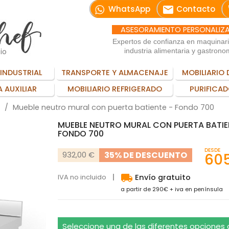
email
WhatsApp
Contacto
ASESORAMIENTO PERSONALIZ
Expertos de confianza en maquinar
io
industria alimentaria y gastrono
INDUSTRIAL
TRANSPORTE Y ALMACENAJE
MOBILIARIO 
 AUXILIAR
MOBILIARIO REFRIGERADO
PURIFICAD
Mueble neutro mural con puerta batiente - Fondo 700
MUEBLE NEUTRO MURAL CON PUERTA BATIE
FONDO 700
DESDE
35% DE DESCUENTO
932,00 €
605
local_shipping
IVA no incluido
Envío gratuito
a partir de 290€ + iva en península
Seleccione una de las diferentes opciones