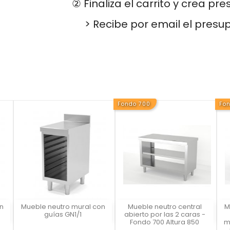
② Finaliza el carrito y crea pr
> Recibe por email el presu
Fondo 700
Fo
n
Mueble neutro mural con
Mueble neutro central
M
Vista rápida
Vista rápida



guías GN1/1
abierto por las 2 caras -
Fondo 700 Altura 850
m