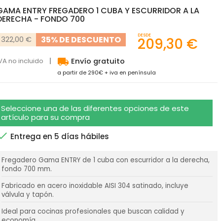
GAMA ENTRY FREGADERO 1 CUBA Y ESCURRIDOR A LA
DERECHA - FONDO 700
DESDE
35% DE DESCUENTO
322,00 €
209,30 €
local_shipping
VA no incluido
Envío gratuito
a partir de 290€ + iva en península
Seleccione una de las diferentes opciones de este
artículo para su compra

Entrega en 5 días hábiles
Fregadero Gama ENTRY de 1 cuba con escurridor a la derecha,
fondo 700 mm.
Fabricado en acero inoxidable AISI 304 satinado, incluye
válvula y tapón.
Ideal para cocinas profesionales que buscan calidad y
economía.