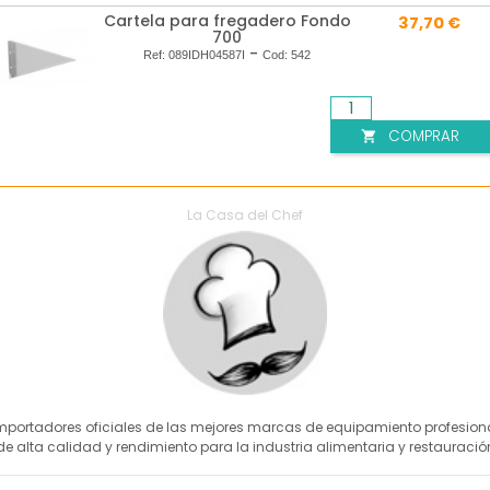
Cartela para fregadero Fondo
37,70 €
700
-
Ref:
089IDH04587I
Cod:
542
COMPRAR

La Casa del Chef
mportadores oficiales de las mejores marcas de equipamiento profesion
de alta calidad y rendimiento para la industria alimentaria y restauració