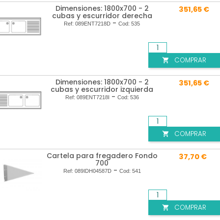
Dimensiones: 1800x700 - 2
351,65 €
cubas y escurridor derecha
-
Ref:
089ENT7218D
Cod:
535
COMPRAR

Dimensiones: 1800x700 - 2
351,65 €
cubas y escurridor izquierda
-
Ref:
089ENT7218I
Cod:
536
COMPRAR

Cartela para fregadero Fondo
37,70 €
700
-
Ref:
089IDH04587D
Cod:
541
COMPRAR
