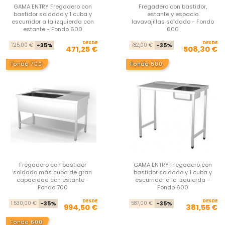
GAMA ENTRY Fregadero con
Fregadero con bastidor,
bastidor soldado y 1 cuba y
estante y espacio
escurridor a la izquierda con
lavavajillas soldado - Fondo
estante - Fondo 600
600
DESDE
Precio base
Precio
DESDE
Pre
Pre
725,00 €
-35%
782,00 €
-35%
471,25 €
508,30 €
Fondo 700
Fondo 600
Fregadero con bastidor
GAMA ENTRY Fregadero con
soldado más cuba de gran
bastidor soldado y 1 cuba y
capacidad con estante -
escurridor a la izquierda -
Fondo 700
Fondo 600
DESDE
Precio base
Precio
DESDE
Pre
Pre
1.530,00 €
-35%
587,00 €
-35%
994,50 €
381,55 €
Fondo 600