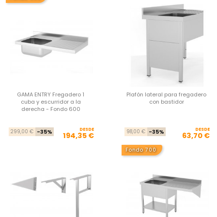
GAMA ENTRY Fregadero 1
Plafón lateral para fregadero
cuba y escurridor a la
con bastidor
derecha - Fondo 600
DESDE
Precio base
Precio
DESDE
Pre
Pre
299,00 €
-35%
98,00 €
-35%
194,35 €
63,70 €
Fondo 700