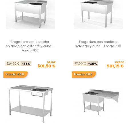
Fregadero con bastidor
Fregadero con bastidor
soldado con estante y cuba -
soldado y cuba - Fondo 700
Fondo 700
DESDE
Precio base
Precio
DESDE
Pre
Pre
926,00 €
-35%
771,00 €
-35%
601,90 €
501,15 €
Fondo 600
Fondo 600