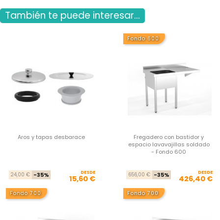
También te puede interesar...
Fondo 600
Aros y tapas desbarace
Fregadero con bastidor y
espacio lavavajillas soldado
- Fondo 600
DESDE
Precio base
Precio
DESDE
Pre
Pre
24,00 €
-35%
656,00 €
-35%
15,60 €
426,40 €
Fondo 700
Fondo 700