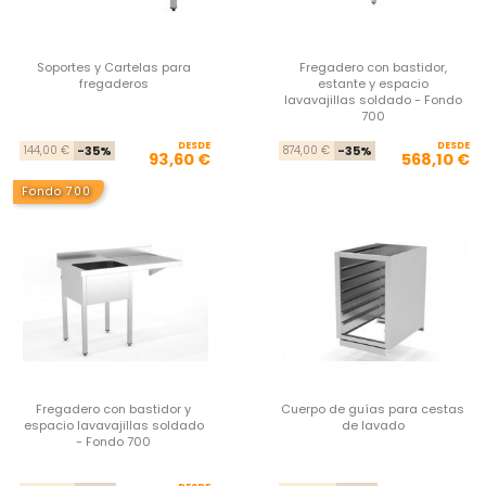
Soportes y Cartelas para
Fregadero con bastidor,
fregaderos
estante y espacio
lavavajillas soldado - Fondo
700
DESDE
Precio base
Precio
DESDE
Pre
Pre
144,00 €
-35%
874,00 €
-35%
93,60 €
568,10 €
Fondo 700
Fregadero con bastidor y
Cuerpo de guías para cestas
espacio lavavajillas soldado
de lavado
- Fondo 700