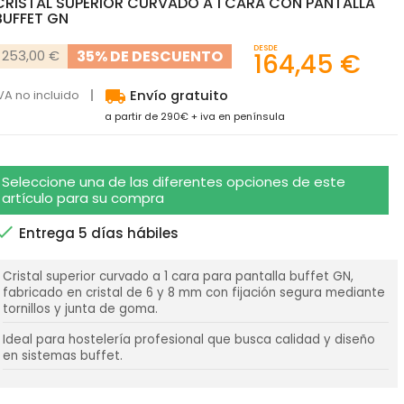
CRISTAL SUPERIOR CURVADO A 1 CARA CON PANTALLA
BUFFET GN
DESDE
35% DE DESCUENTO
253,00 €
164,45 €
local_shipping
VA no incluido
Envío gratuito
a partir de 290€ + iva en península
Seleccione una de las diferentes opciones de este
artículo para su compra

Entrega 5 días hábiles
Cristal superior curvado a 1 cara para pantalla buffet GN,
fabricado en cristal de 6 y 8 mm con fijación segura mediante
tornillos y junta de goma.
Ideal para hostelería profesional que busca calidad y diseño
en sistemas buffet.