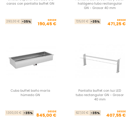
caras con pantalla buffet GN
halógeno tubo rectangular
GN - Grosor 40 mm
DESDE
Precio base
Precio
DESDE
Pre
Pre
293,00 €
-35%
725,00 €
-35%
190,45 €
471,25 €
Cuba buffet baño maría
Pantalla buffet con luz LED
húmedo GN
tubo rectangular GN - Grosor
40 mm
DESDE
Precio base
Precio
DESDE
Pre
Pre
1.300,00 €
-35%
627,00 €
-35%
845,00 €
407,55 €