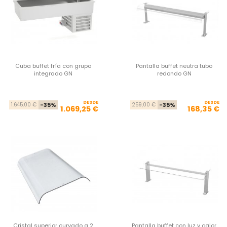
Cuba buffet fría con grupo
Pantalla buffet neutra tubo
integrado GN
redondo GN
DESDE
Precio base
Precio
DESDE
Pre
Pre
1.645,00 €
-35%
259,00 €
-35%
1.069,25 €
168,35 €
Cristal superior curvado a 2
Pantalla buffet con luz y calor