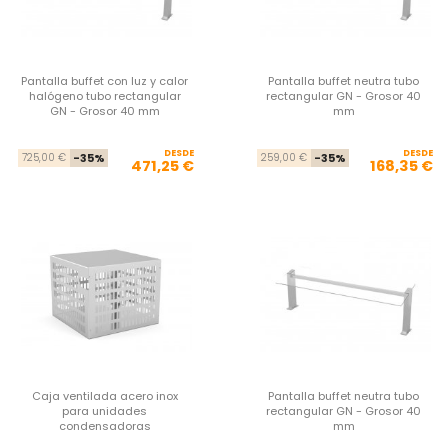
Pantalla buffet con luz y calor
Pantalla buffet neutra tubo
halógeno tubo rectangular
rectangular GN - Grosor 40
GN - Grosor 40 mm
mm
DESDE
Precio base
Precio
DESDE
Pre
Pre
725,00 €
-35%
259,00 €
-35%
471,25 €
168,35 €
Caja ventilada acero inox
Pantalla buffet neutra tubo
para unidades
rectangular GN - Grosor 40
condensadoras
mm