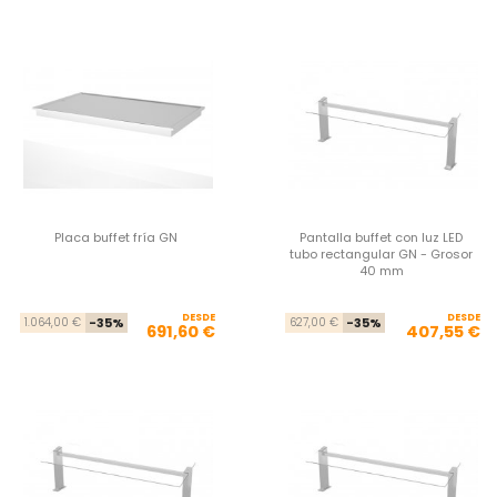
Placa buffet fría GN
Pantalla buffet con luz LED
tubo rectangular GN - Grosor
40 mm
DESDE
Precio base
Precio
DESDE
Pre
Pre
1.064,00 €
-35%
627,00 €
-35%
691,60 €
407,55 €