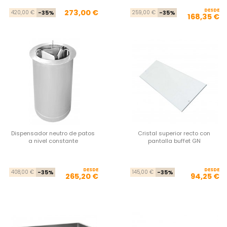
Precio base
Precio
DESDE
Pre
Pre
273,00 €
420,00 €
-35%
259,00 €
-35%
168,35 €
Dispensador neutro de patos
Cristal superior recto con
a nivel constante
pantalla buffet GN
DESDE
Precio base
Precio
DESDE
Pre
Pre
408,00 €
-35%
145,00 €
-35%
265,20 €
94,25 €