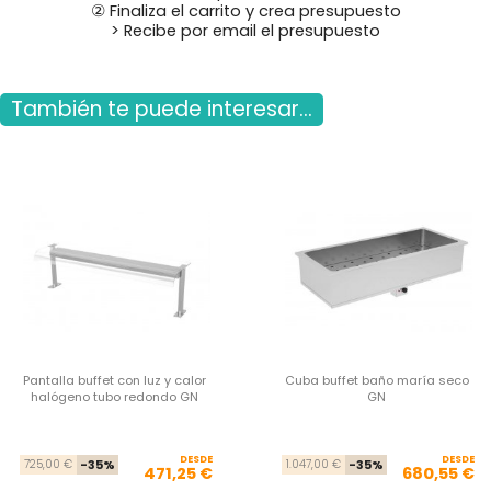
② Finaliza el carrito y crea presupuesto
> Recibe por email el presupuesto
También te puede interesar...
Pantalla buffet con luz y calor
Cuba buffet baño maría seco
halógeno tubo redondo GN
GN
DESDE
Precio base
Precio
DESDE
Pre
Pre
725,00 €
-35%
1.047,00 €
-35%
471,25 €
680,55 €