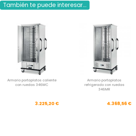
También te puede interesar...
Armario portaplatos caliente
Armario portaplatos
con ruedas 346MC
refrigerado con ruedas
346MR
Precio
Pre
3.225,20 €
4.368,56 €