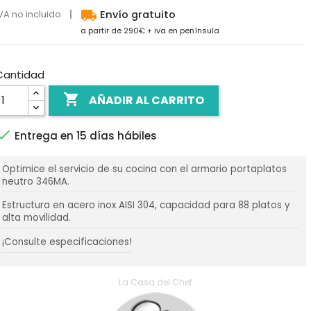
local_shipping
VA no incluido
Envío gratuito
a partir de 290€ + iva en península
Cantidad

AÑADIR AL CARRITO

Entrega en 15 días hábiles
Optimice el servicio de su cocina con el armario portaplatos
neutro 346MA.
Estructura en acero inox AISI 304, capacidad para 88 platos y
alta movilidad.
¡Consulte especificaciones!
La Casa del Chef