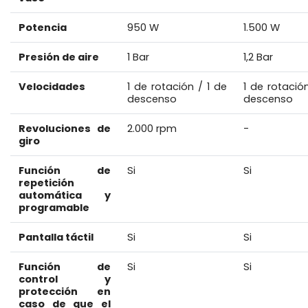
Potencia
950 W
1.500 W
Presión de aire
1 Bar
1,2 Bar
Velocidades
1 de rotación / 1 de
1 de rotació
descenso
descenso
Revoluciones de
2.000 rpm
-
giro
Función de
Si
Si
repetición
automática y
programable
Pantalla táctil
Si
Si
Función de
Si
Si
control y
protección en
caso de que el