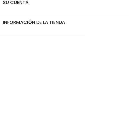
SU CUENTA

INFORMACIÓN DE LA TIENDA
keyboard_arrow_down