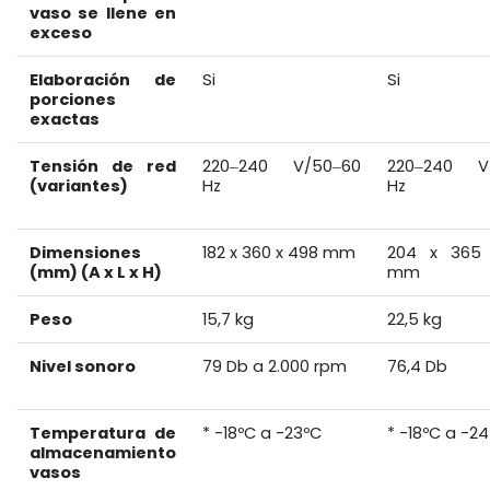
vaso se llene en
exceso
Elaboración de
Si
Si
porciones
exactas
Tensión de red
220‒240 V/50‒60
220‒240 V
(variantes)
Hz
Hz
Dimensiones
182 x 360 x 498 mm
204 x 365
(mm) (A x L x H)
mm
Peso
15,7 kg
22,5 kg
Nivel sonoro
79 Db a 2.000 rpm
76,4 Db
Temperatura de
* -18ºC a -23ºC
* -18ºC a -2
almacenamiento
vasos