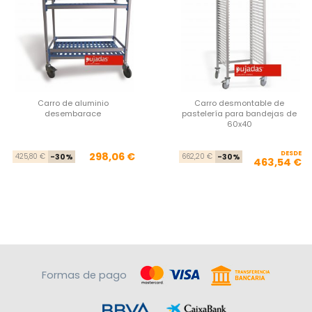
Carro de aluminio
Carro desmontable de
desembarace
pastelería para bandejas de
60x40
Precio base
Precio
DESDE
Pre
Pre
298,06 €
425,80 €
-30%
662,20 €
-30%
463,54 €
Formas de pago