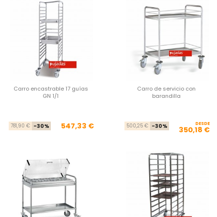
Carro encastrable 17 guías
Carro de servicio con
GN 1/1
barandilla
Precio base
Precio
DESDE
Pre
Pre
547,33 €
781,90 €
-30%
500,25 €
-30%
350,18 €