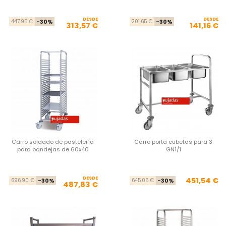
DESDE
Precio base
Precio
DESDE
Pre
Pre
447,95 €
-30%
201,65 €
-30%
313,57 €
141,16 €
Carro soldado de pastelería
Carro porta cubetas para 3
para bandejas de 60x40
GN1/1
DESDE
Precio base
Precio
Pre
Pre
451,54 €
696,90 €
-30%
645,05 €
-30%
487,83 €