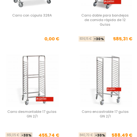
Carro con cúpula 328A
Carro doble para bandejas
de comida rápida de 12
Guías
Precio
Pre
Pre
0,00 €
585,31 €
836,15 €
-30%
Carro desmontable 17 guías
Carro encastrable 17 guías
GN 2/1
GN 2/1
Precio base
Precio
Pre
Pre
455,74 €
588,49 €
651,05 €
-30%
840,70 €
-30%