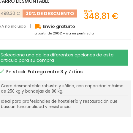
CARRO DESMONTABLE
DESDE
30% DE DESCUENTO
498,30 €
348,81 €
local_shipping
VA no incluido
Envío gratuito
a partir de 290€ + iva en península
Seleccione una de las diferentes opciones de este
artículo para su compra

En stock. Entrega entre 3 y 7 días
Carro desmontable robusto y sólido, con capacidad máxima
de 250 kg y bandejas de 80 kg.
Ideal para profesionales de hostelería y restauración que
buscan funcionalidad y resistencia.