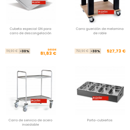
Cubeta especial GN para
Carro gueridón de melamina
carro de descongelación
de roble
DESDE
Precio base
Precio
Pre
Pre
527,73 €
116,90 €
-30%
753,90 €
-30%
81,83 €
Carro de servicio de acero
Porta-cubiertos
inoxidable