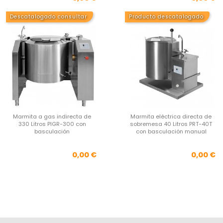
Descatalogado consultar
Producto descatalogado
Marmita a gas indirecta de
Marmita eléctrica directa de
330 Litros PIGR-300 con
sobremesa 40 Litros PRT-40T
basculación
con basculación manual
Precio
Pre
0,00 €
0,00 €