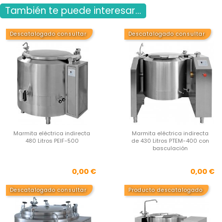
También te puede interesar...
Descatalogado consultar
Descatalogado consultar
Marmita eléctrica indirecta
Marmita eléctrica indirecta
480 Litros PEIF-500
de 430 Litros PTEM-400 con
basculación
Precio
Pre
0,00 €
0,00 €
Descatalogado consultar
Producto descatalogado