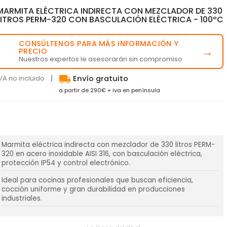
MARMITA ELÉCTRICA INDIRECTA CON MEZCLADOR DE 330
LITROS PERM-320 CON BASCULACIÓN ELÉCTRICA - 100ºC
CONSÚLTENOS PARA MÁS INFORMACIÓN Y
💬
→
PRECIO
Nuestros expertos le asesorarán sin compromiso
local_shipping
VA no incluido
Envío gratuito
a partir de 290€ + iva en península
Marmita eléctrica indirecta con mezclador de 330 litros PERM-
320 en acero inoxidable AISI 316, con basculación eléctrica,
protección IP54 y control electrónico.
Ideal para cocinas profesionales que buscan eficiencia,
cocción uniforme y gran durabilidad en producciones
industriales.