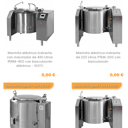
Marmita eléctrica indirecta
Marmita eléctrica indirecta
con mezclador de 430 Litros
de 220 Litros PTEM-200 con
PERM-400 con basculación
basculación
eléctrica - 100ºC
Precio
Pre
0,00 €
0,00 €
Descatalogado consultar
Descatalogado consultar