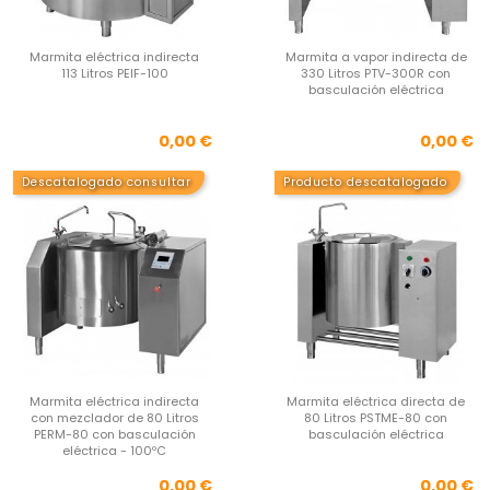
Marmita eléctrica indirecta
Marmita a vapor indirecta de
113 Litros PEIF-100
330 Litros PTV-300R con
basculación eléctrica
Precio
Pre
0,00 €
0,00 €
Descatalogado consultar
Producto descatalogado
Marmita eléctrica indirecta
Marmita eléctrica directa de
con mezclador de 80 Litros
80 Litros PSTME-80 con
PERM-80 con basculación
basculación eléctrica
eléctrica - 100ºC
Precio
Pre
0,00 €
0,00 €