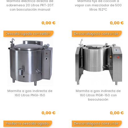
Marmita eléctrica directa de
Marmita fija de coccion a
sobremesa 20 Litros PRT-20T
vapor con mezclador de 500
con basculación manual
litros 152ºC
Precio
Pre
0,00 €
0,00 €
Descatalogado consultar
Descatalogado consultar
Marmita a gas indirecta de
Marmita a gas indirecta de
160 Litros PNGI-150
160 Litros PIGR-150 con
basculación
Precio
Pre
0,00 €
0,00 €
Producto descatalogado
Descatalogado consultar