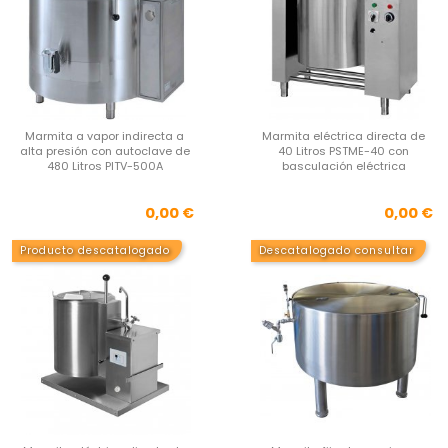
Marmita a vapor indirecta a
Marmita eléctrica directa de
alta presión con autoclave de
40 Litros PSTME-40 con
480 Litros PITV-500A
basculación eléctrica
Precio
Pre
0,00 €
0,00 €
Producto descatalogado
Descatalogado consultar