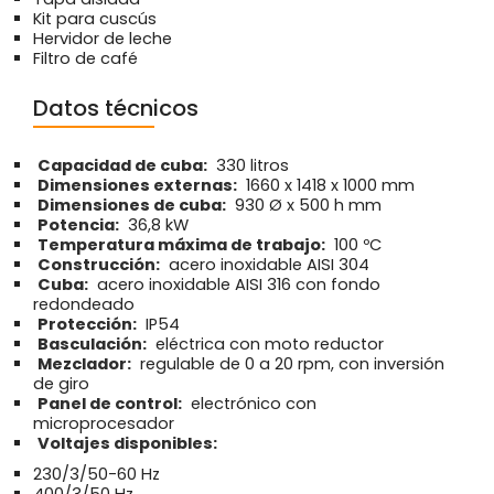
Kit para cuscús
Hervidor de leche
Filtro de café
Datos técnicos
Capacidad de cuba:
330 litros
Dimensiones externas:
1660 x 1418 x 1000 mm
Dimensiones de cuba:
930 Ø x 500 h mm
Potencia:
36,8 kW
Temperatura máxima de trabajo:
100 ºC
Construcción:
acero inoxidable AISI 304
Cuba:
acero inoxidable AISI 316 con fondo
redondeado
Protección:
IP54
Basculación:
eléctrica con moto reductor
Mezclador:
regulable de 0 a 20 rpm, con inversión
de giro
Panel de control:
electrónico con
microprocesador
Voltajes disponibles:
230/3/50-60 Hz
400/3/50 Hz