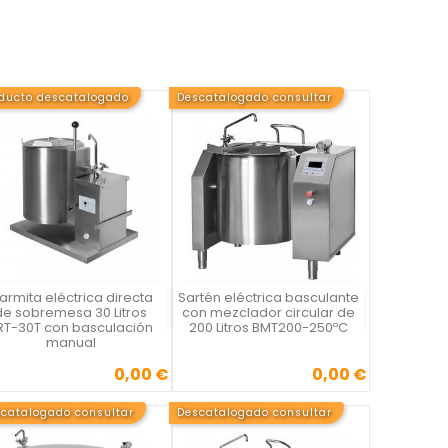
ducto descatalogado
Descatalogado consultar
armita eléctrica directa
Sartén eléctrica basculante
Vista rápida
Vista rápida


de sobremesa 30 Litros
con mezclador circular de
RT-30T con basculación
200 Litros BMT200-250ºC
manual
0,00 €
0,00 €
Precio
Precio
catalogado consultar
Descatalogado consultar