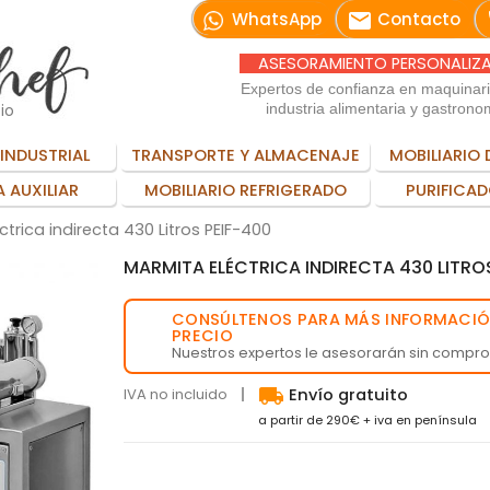
email
WhatsApp
Contacto
ASESORAMIENTO PERSONALIZ
Expertos de confianza en maquinar
io
industria alimentaria y gastrono
INDUSTRIAL
TRANSPORTE Y ALMACENAJE
MOBILIARIO 
 AUXILIAR
MOBILIARIO REFRIGERADO
PURIFICAD
trica indirecta 430 Litros PEIF-400
MARMITA ELÉCTRICA INDIRECTA 430 LITROS
CONSÚLTENOS PARA MÁS INFORMACIÓ
💬
PRECIO
Nuestros expertos le asesorarán sin compr
local_shipping
IVA no incluido
Envío gratuito
a partir de 290€ + iva en península