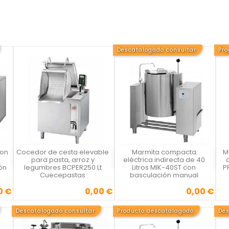
Descatalogado consultar
Pro
con
Cocedor de cesta elevable
Marmita compacta
M
Vista rápida
Vista rápida



s
para pasta, arroz y
eléctrica indirecta de 40
ón
legumbres BCPER250 Lt
Litros MIK-40ST con
P
Cuecepastas
basculación manual
0 €
0,00 €
0,00 €
Precio
Precio
Descatalogado consultar
Producto descatalagodo
Des