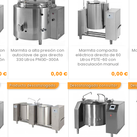
con
Marmita a alta presión con
Marmita compacta
Ma
Vista rápida
Vista rápida



s
autoclave de gas directa
eléctrica directa de 60
ón
330 Litros PNGD-300A
Litros PSTE-60 con
basculación manual
0 €
0,00 €
0,00 €
Precio
Precio
Producto descatalogado
Descatalogado consultar
Des