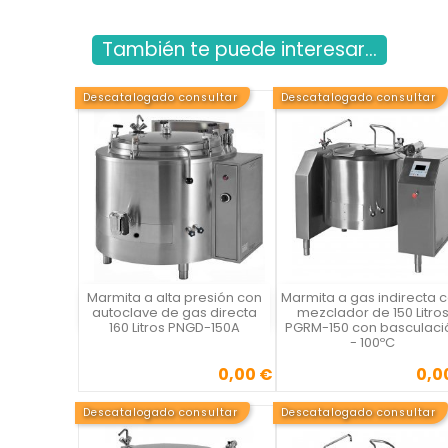
También te puede interesar...
Descatalogado consultar
Descatalogado consultar
Marmita a alta presión con
Marmita a gas indirecta 
Vista rápida
Vista rápida

autoclave de gas directa
mezclador de 150 Litro
160 Litros PNGD-150A
PGRM-150 con basculaci
- 100ºC
0,00 €
0,0
Precio
Precio
Descatalogado consultar
Descatalogado consultar