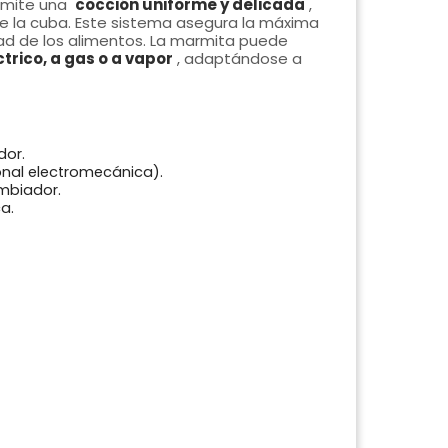
rmite una
cocción uniforme y delicada
,
de la cuba. Este sistema asegura la máxima
idad de los alimentos. La marmita puede
ctrico, a gas o a vapor
, adaptándose a
or.
nal electromecánica).
mbiador.
a.