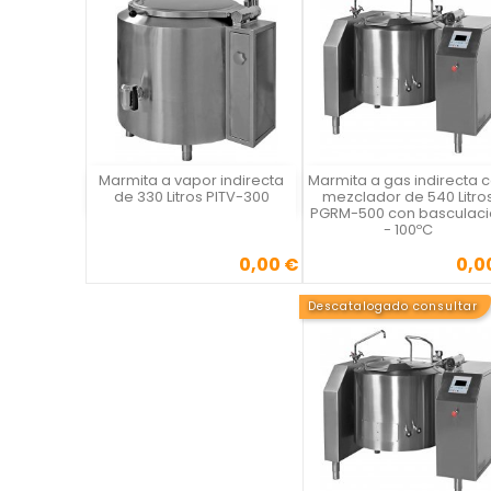
Marmita a vapor indirecta
Marmita a gas indirecta 
Vista rápida
Vista rápida

de 330 Litros PITV-300
mezclador de 540 Litro
PGRM-500 con basculaci
- 100ºC
0,00 €
0,0
Precio
Precio
Descatalogado consultar