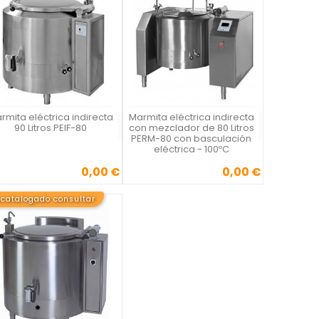
rmita eléctrica indirecta
Marmita eléctrica indirecta
Vista rápida
Vista rápida


90 Litros PEIF-80
con mezclador de 80 Litros
PERM-80 con basculación
eléctrica - 100ºC
0,00 €
0,00 €
Precio
Precio
catalogado consultar