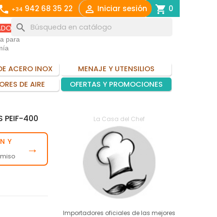
call

shopping_cart
942 68 35 22
Iniciar sesión
0
+34
search
ADO
ia para
mía
DE ACERO INOX
MENAJE Y UTENSILIOS
ORES DE AIRE
OFERTAS Y PROMOCIONES
 PEIF-400
La Casa del Chef
N Y
→
omiso
Importadores oficiales de las mejores