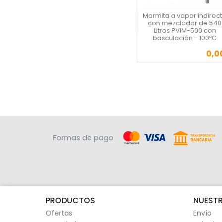
Marmita a vapor indirec
Vista rápida
con mezclador de 540
Litros PVIM-500 con
basculación - 100ºC
0,0
Precio
Formas de pago
PRODUCTOS
NUESTR
Ofertas
Envío