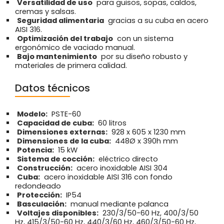
Versatilidad de uso
para guisos, sopas, caldos,
cremas y salsas.
Seguridad alimentaria
gracias a su cuba en acero
AISI 316.
Optimización del trabajo
con un sistema
ergonómico de vaciado manual.
Bajo mantenimiento
por su diseño robusto y
materiales de primera calidad.
Datos técnicos
Modelo:
PSTE-60
Capacidad de cuba:
60 litros
Dimensiones externas:
928 x 605 x 1230 mm
Dimensiones de la cuba:
448Ø x 390h mm
Potencia:
15 kW
Sistema de cocción:
eléctrico directo
Construcción:
acero inoxidable AISI 304
Cuba:
acero inoxidable AISI 316 con fondo
redondeado
Protección:
IP54
Basculación:
manual mediante palanca
Voltajes disponibles:
230/3/50-60 Hz, 400/3/50
Hz, 415/3/50-60 Hz, 440/3/60 Hz, 460/3/50-60 Hz,