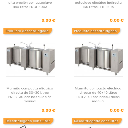
alta presión con autoclave
autoclave eléctrica indirecta
480 Litros PNGI-500A
160 Litros PEIF-150A
Precio
Pre
0,00 €
0,00 €
Producto descatalagodo
Producto descatalagodo
Marmita compacta eléctrica
Marmita compacta eléctrica
directa de 30+30 Litros
directa de 40+40 Litros
PSTE2-30 con basculación
PSTE2-40 con basculación
manual
manual
Precio
Pre
0,00 €
0,00 €
Descatalogado consultar
Descatalogado consultar