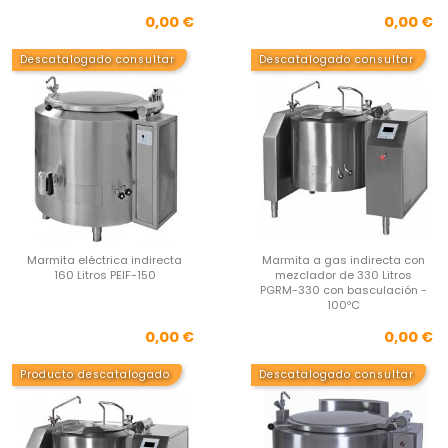
Precio
Pre
0,00 €
0,00 €
Descatalogado consultar
Descatalogado consultar
Marmita eléctrica indirecta
Marmita a gas indirecta con
160 Litros PEIF-150
mezclador de 330 Litros
PGRM-330 con basculación -
100ºC
Precio
Pre
0,00 €
0,00 €
Producto descatalogado
Descatalogado consultar