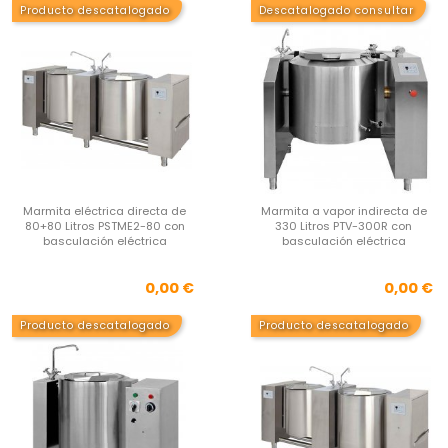
Producto descatalogado
Descatalogado consultar
Marmita eléctrica directa de
Marmita a vapor indirecta de
80+80 Litros PSTME2-80 con
330 Litros PTV-300R con
basculación eléctrica
basculación eléctrica
Precio
Pre
0,00 €
0,00 €
Producto descatalogado
Producto descatalogado