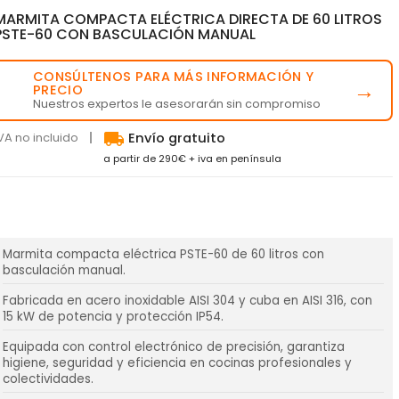
MARMITA COMPACTA ELÉCTRICA DIRECTA DE 60 LITROS
PSTE-60 CON BASCULACIÓN MANUAL
CONSÚLTENOS PARA MÁS INFORMACIÓN Y
💬
→
PRECIO
Nuestros expertos le asesorarán sin compromiso
local_shipping
VA no incluido
Envío gratuito
a partir de 290€ + iva en península
Marmita compacta eléctrica PSTE-60 de 60 litros con
basculación manual.
Fabricada en acero inoxidable AISI 304 y cuba en AISI 316, con
15 kW de potencia y protección IP54.
Equipada con control electrónico de precisión, garantiza
higiene, seguridad y eficiencia en cocinas profesionales y
colectividades.