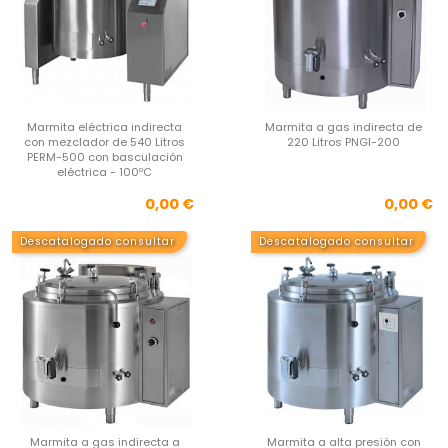
Marmita eléctrica indirecta
Marmita a gas indirecta de
con mezclador de 540 Litros
220 Litros PNGI-200
PERM-500 con basculación
eléctrica - 100ºC
Precio
Pre
0,00 €
0,00 €
Descatalogado consultar
Descatalogado consultar
Marmita a gas indirecta a
Marmita a alta presión con