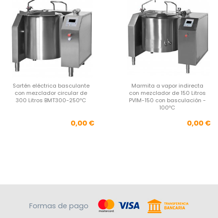
Sartén eléctrica basculante
Marmita a vapor indirecta
con mezclador circular de
con mezclador de 150 Litros
300 Litros BMT300-250ºC
PVIM-150 con basculación -
100ºC
Precio
Pre
0,00 €
0,00 €
Formas de pago