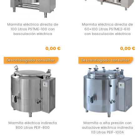
Marmita eléctrica directa de
Marmita eléctrica directa de
100 Litros PSTME-100 con
60+100 Litros PSTME2-610
basculación eléctrica
con basculación eléctrica
Precio
Pre
0,00 €
0,00 €
Descatalogado consultar
Descatalogado consultar
Marmita eléctrica indirecta
Marmita a alta presión con
800 Litros PEIF-800
autoclave eléctrica indirecta
113 Litros PEIF-100A