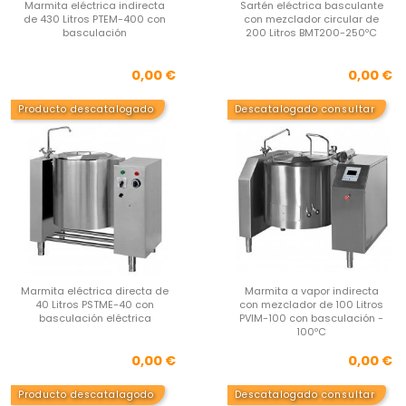
Marmita eléctrica indirecta
Sartén eléctrica basculante
de 430 Litros PTEM-400 con
con mezclador circular de
basculación
200 Litros BMT200-250ºC
Precio
Pre
0,00 €
0,00 €
Producto descatalogado
Descatalogado consultar
Marmita eléctrica directa de
Marmita a vapor indirecta
40 Litros PSTME-40 con
con mezclador de 100 Litros
basculación eléctrica
PVIM-100 con basculación -
100ºC
Precio
Pre
0,00 €
0,00 €
Producto descatalagodo
Descatalogado consultar