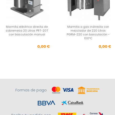
Marmita eléctrica directa de
Marmita a gas indirecta con
sobremesa 20 Litros PRT-20T
mezclador de 220 Litros
con basculación manual
PGRM-220 con basculación -
100ºC
Precio
Pre
0,00 €
0,00 €
Formas de pago