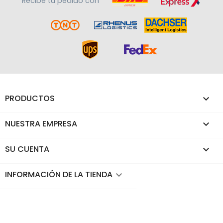
Recibe tu pedido con
PRODUCTOS

NUESTRA EMPRESA

SU CUENTA

INFORMACIÓN DE LA TIENDA
keyboard_arrow_down