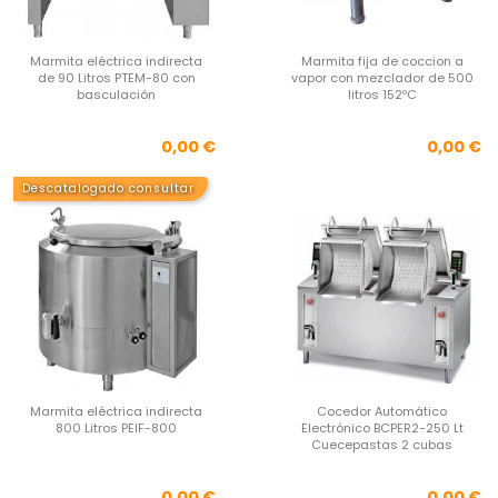
Marmita eléctrica indirecta
Marmita fija de coccion a
de 90 Litros PTEM-80 con
vapor con mezclador de 500
basculación
litros 152ºC
Precio
Pre
0,00 €
0,00 €
Descatalogado consultar
Marmita eléctrica indirecta
Cocedor Automático
800 Litros PEIF-800
Electrónico BCPER2-250 Lt
Cuecepastas 2 cubas
Precio
Pre
0,00 €
0,00 €