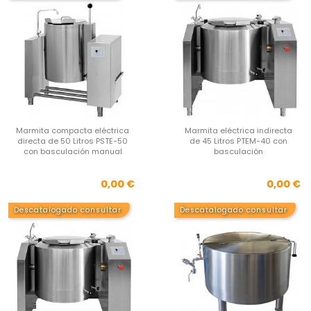
Marmita compacta eléctrica
Marmita eléctrica indirecta
directa de 50 Litros PSTE-50
de 45 Litros PTEM-40 con
con basculación manual
basculación
Precio
Pre
0,00 €
0,00 €
Descatalogado consultar
Descatalogado consultar