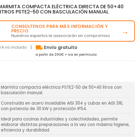
MARMITA COMPACTA ELÉCTRICA DIRECTA DE 50+40
LITROS PSTE2-50 CON BASCULACIÓN MANUAL
CONSÚLTENOS PARA MÁS INFORMACIÓN Y
💬
→
PRECIO
Nuestros expertos le asesorarán sin compromiso
local_shipping
VA no incluido
Envío gratuito
a partir de 290€ + iva en península
Marmita compacta eléctrica PSTE2-50 de 50+40 litros con
basculación manual.
Construida en acero inoxidable AISI 304 y cubas en AISI 316,
con potencia de 30 kW y protección IP54.
Ideal para cocinas industriales y colectividades, permite
elaborar distintas preparaciones a la vez con máxima higiene,
eficiencia y durabilidad.