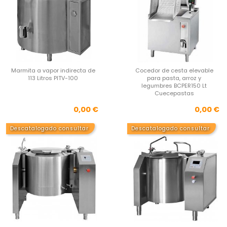
Marmita a vapor indirecta de
Cocedor de cesta elevable
113 Litros PITV-100
para pasta, arroz y
legumbres BCPER150 Lt
Cuecepastas
Precio
Pre
0,00 €
0,00 €
Descatalogado consultar
Descatalogado consultar