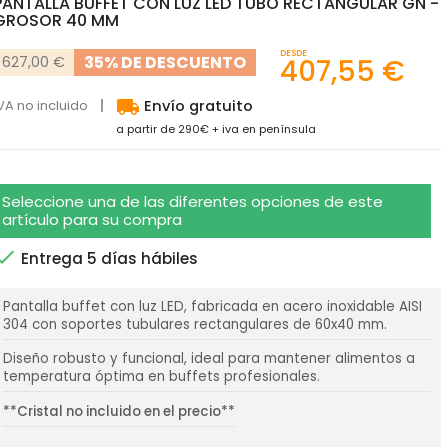
PANTALLA BUFFET CON LUZ LED TUBO RECTANGULAR GN -
GROSOR 40 MM
DESDE
35% DE DESCUENTO
627,00 €
407,55 €
local_shipping
VA no incluido
Envío gratuito
a partir de 290€ + iva en península
Seleccione una de las diferentes opciones de este
artículo para su compra

Entrega 5 días hábiles
Pantalla buffet con luz LED, fabricada en acero inoxidable AISI
304 con soportes tubulares rectangulares de 60x40 mm.
Diseño robusto y funcional, ideal para mantener alimentos a
temperatura óptima en buffets profesionales.
**Cristal no incluido en el precio**