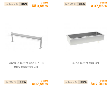
DESDE
Precio base
Precio
DESDE
Pre
Pre
1.047,00 €
-35%
627,00 €
-35%
680,55 €
407,55 €
Pantalla buffet con luz LED
Cuba buffet fría GN
tubo redondo GN
DESDE
Precio base
Precio
DESDE
Pre
Pre
627,00 €
-35%
1.242,00 €
-35%
407,55 €
807,30 €