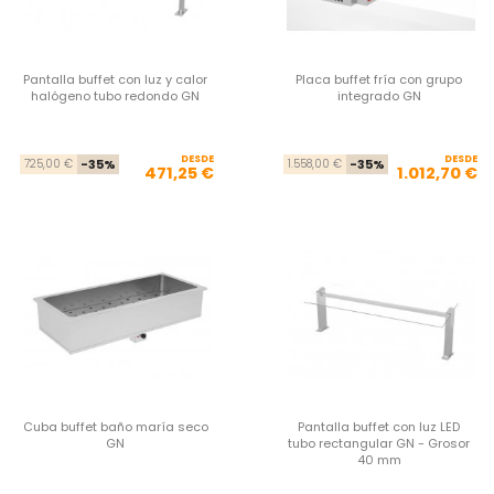
Pantalla buffet con luz y calor
Placa buffet fría con grupo
halógeno tubo redondo GN
integrado GN
DESDE
Precio base
Precio
DESDE
Pre
Pre
725,00 €
-35%
1.558,00 €
-35%
471,25 €
1.012,70 €
Cuba buffet baño maría seco
Pantalla buffet con luz LED
GN
tubo rectangular GN - Grosor
40 mm