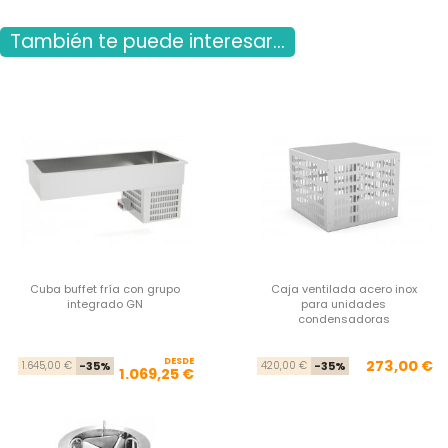
También te puede interesar...
Cuba buffet fría con grupo
Caja ventilada acero inox
integrado GN
para unidades
condensadoras
DESDE
Precio base
Precio
Pre
Pre
273,00 €
1.645,00 €
-35%
420,00 €
-35%
1.069,25 €