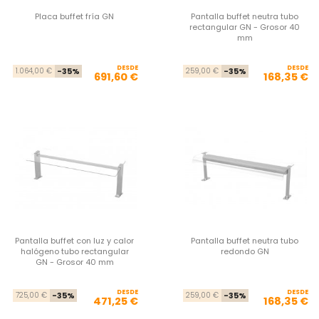
Placa buffet fría GN
Pantalla buffet neutra tubo
rectangular GN - Grosor 40
mm
DESDE
Precio base
Precio
DESDE
Pre
Pre
1.064,00 €
-35%
259,00 €
-35%
691,60 €
168,35 €
Pantalla buffet con luz y calor
Pantalla buffet neutra tubo
halógeno tubo rectangular
redondo GN
GN - Grosor 40 mm
DESDE
Precio base
Precio
DESDE
Pre
Pre
725,00 €
-35%
259,00 €
-35%
471,25 €
168,35 €