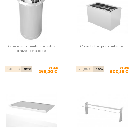
Dispensador neutro de patos
Cuba buffet para helados
a nivel constante
DESDE
Precio base
Precio
DESDE
Pre
Pre
408,00 €
-35%
1.231,00 €
-35%
265,20 €
800,15 €