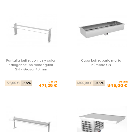
Pantalla buffet con luz y calor
Cuba buffet baño maría
halógeno tubo rectangular
húmedo GN
GN - Grosor 40 mm
DESDE
Precio base
Precio
DESDE
Pre
Pre
725,00 €
-35%
1.300,00 €
-35%
471,25 €
845,00 €