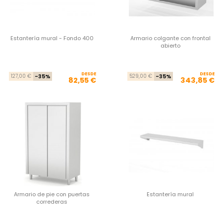
Estantería mural - Fondo 400
Armario colgante con frontal
abierto
DESDE
Precio base
Precio
DESDE
Pre
Pre
127,00 €
-35%
529,00 €
-35%
82,55 €
343,85 €
Armario de pie con puertas
Estantería mural
correderas