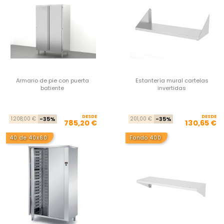
Armario de pie con puerta
Estantería mural cartelas
batiente
invertidas
DESDE
Precio base
Precio
DESDE
Pre
Pre
1.208,00 €
-35%
201,00 €
-35%
785,20 €
130,65 €
40 de 40x60
Fondo 400