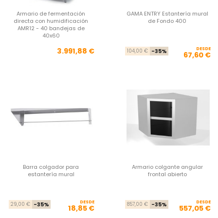
Armario de fermentación
GAMA ENTRY Estantería mural
directa con humidificación
de Fondo 400
AMR12 - 40 bandejas de
40x60
Precio
DESDE
Pre
Pre
3.991,88 €
104,00 €
-35%
67,60 €
Barra colgador para
Armario colgante angular
estantería mural
frontal abierto
DESDE
Precio base
Precio
DESDE
Pre
Pre
29,00 €
-35%
857,00 €
-35%
18,85 €
557,05 €