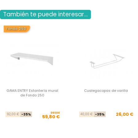
También te puede interesar...
Fondo 250
GAMA ENTRY Estantería mural
Cualegacopas de varilla
de Fondo 250
DESDE
Precio base
Precio
Pre
Pre
26,00 €
92,00 €
-35%
40,00 €
-35%
59,80 €