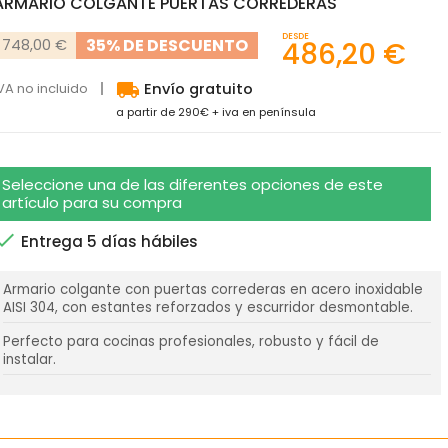
ARMARIO COLGANTE PUERTAS CORREDERAS
DESDE
35% DE DESCUENTO
748,00 €
486,20 €
local_shipping
VA no incluido
Envío gratuito
a partir de 290€ + iva en península
Seleccione una de las diferentes opciones de este
artículo para su compra

Entrega 5 días hábiles
Armario colgante con puertas correderas en acero inoxidable
AISI 304, con estantes reforzados y escurridor desmontable.
Perfecto para cocinas profesionales, robusto y fácil de
instalar.