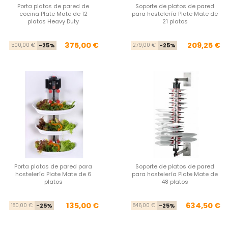
Porta platos de pared de
Soporte de platos de pared
cocina Plate Mate de 12
para hostelería Plate Mate de
platos Heavy Duty
21 platos
Precio base
Precio
Pre
Pre
375,00 €
209,25 €
500,00 €
-25%
279,00 €
-25%
Porta platos de pared para
Soporte de platos de pared
hostelería Plate Mate de 6
para hostelería Plate Mate de
platos
48 platos
Precio base
Precio
Pre
Pre
135,00 €
634,50 €
180,00 €
-25%
846,00 €
-25%