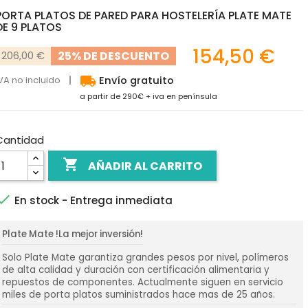
PORTA PLATOS DE PARED PARA HOSTELERÍA PLATE MATE
DE 9 PLATOS
154,50 €
25% DE DESCUENTO
206,00 €
local_shipping
VA no incluido
Envío gratuito
a partir de 290€ + iva en península
Cantidad

AÑADIR AL CARRITO

En stock - Entrega inmediata
Plate Mate !La mejor inversión!
Solo Plate Mate garantiza grandes pesos por nivel, polímeros
de alta calidad y duración con certificación alimentaria y
repuestos de componentes. Actualmente siguen en servicio
miles de porta platos suministrados hace mas de 25 años.