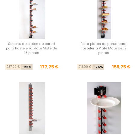
Soporte de platos de pared
Porta platos de pared para
para hostelería Plate Mate de
hostelería Plate Mate de 12
18 platos
platos
Precio base
Precio
Pre
Pre
177,75 €
159,75 €
237,00 €
-25%
213,00 €
-25%