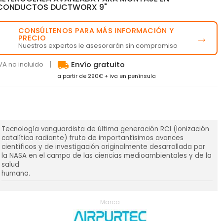
CONDUCTOS DUCTWORX 9"
CONSÚLTENOS PARA MÁS INFORMACIÓN Y
💬
→
PRECIO
Nuestros expertos le asesorarán sin compromiso
local_shipping
VA no incluido
Envío gratuito
a partir de 290€ + iva en península
Tecnología vanguardista de última generación RCI (Ionización
catalítica radiante) fruto de importantísimos avances
científicos y de investigación originalmente desarrollada por
la NASA en el campo de las ciencias medioambientales y de la
salud
humana.
Marca