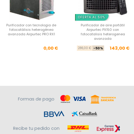
OFERTA AL 50%
Purificador con tecnologia de
Purificador de aire portátil
fotocatálisis heterogénea
Airpurtec PX150 con
avanzada Airpurtec PRO RX1
fotocatalisis heterogenea
avanzada
Precio
Pre
Pre
0,00 €
143,00 €
286,00 €
-50%
Formas de pago
Recibe tu pedido con