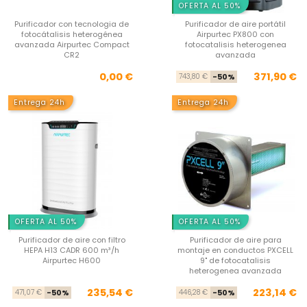
OFERTA AL 50%
Purificador con tecnologia de
Purificador de aire portátil
fotocátalisis heterogénea
Airpurtec PX800 con
avanzada Airpurtec Compact
fotocatalisis heterogenea
CR2
avanzada
Precio
Pre
Pre
0,00 €
371,90 €
743,80 €
-50%
Entrega 24h
Entrega 24h
OFERTA AL 50%
OFERTA AL 50%
Purificador de aire con filtro
Purificador de aire para
HEPA H13 CADR 600 m³/h
montaje en conductos PXCELL
Airpurtec H600
9" de fotocatalisis
heterogenea avanzada
Precio base
Precio
Pre
Pre
235,54 €
223,14 €
471,07 €
-50%
446,28 €
-50%