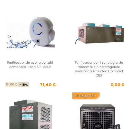
Purificador de ozono portatil
Purificador con tecnologia de
compacto Fresh Air Focus
fotocátalisis heterogénea
avanzada Airpurtec Compact
CR3
Precio base
Precio
Pre
71,40 €
0,00 €
84,00 €
-15%
Entrega 24h