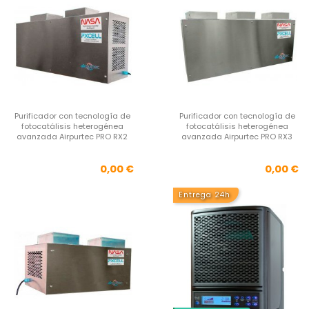
Purificador con tecnología de
Purificador con tecnología de
fotocatálisis heterogénea
fotocatálisis heterogénea
avanzada Airpurtec PRO RX2
avanzada Airpurtec PRO RX3
Precio
Pre
0,00 €
0,00 €
Entrega 24h