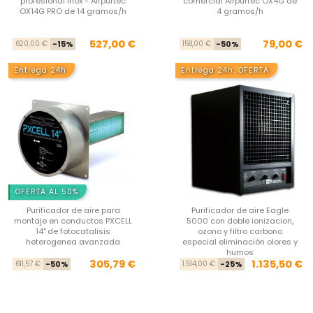
profesional inox - Airpurtec
comercial Airpurtec OX4G de
OX14G PRO de 14 gramos/h
4 gramos/h
Precio base
Precio
Pre
Pre
527,00 €
79,00 €
620,00 €
-15%
158,00 €
-50%
Entrega 24h
Entrega 24h. OFERTA
OFERTA AL 50%
Purificador de aire para
Purificador de aire Eagle
montaje en conductos PXCELL
5000 con doble ionizacion,
14" de fotocatalisis
ozono y filtro carbono
heterogenea avanzada
especial eliminación olores y
humos
Precio base
Precio
Pre
Pre
305,79 €
1.135,50 €
611,57 €
-50%
1.514,00 €
-25%