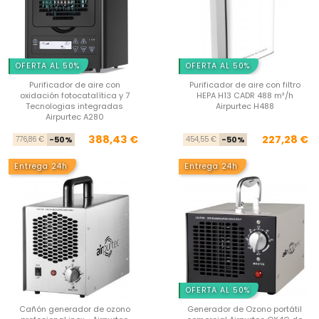
OFERTA AL 50%
OFERTA AL 50%
Purificador de aire con
Purificador de aire con filtro
oxidación fotocatalítica y 7
HEPA H13 CADR 488 m³/h
Tecnologias integradas
Airpurtec H488
Airpurtec A280
Precio base
Precio
Pre
Pre
388,43 €
227,28 €
776,86 €
-50%
454,55 €
-50%
Entrega 24h
Entrega 24h
OFERTA AL 50%
Cañón generador de ozono
Generador de Ozono portátil