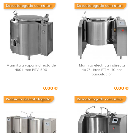
Descatalogado consultar
Descatalogado consultar
Marmita a vapor indirecta de
Marmita eléctrica indirecta
480 Litros PITV-500
de 78 Litros PTEM-70 con
basculación
Precio
Pre
0,00 €
0,00 €
Producto descatalogado
Descatalogado consultar