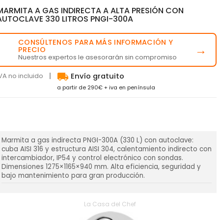
MARMITA A GAS INDIRECTA A ALTA PRESIÓN CON
AUTOCLAVE 330 LITROS PNGI-300A
CONSÚLTENOS PARA MÁS INFORMACIÓN Y
💬
→
PRECIO
Nuestros expertos le asesorarán sin compromiso
local_shipping
VA no incluido
Envío gratuito
a partir de 290€ + iva en península
Marmita a gas indirecta PNGI-300A (330 L) con autoclave:
cuba AISI 316 y estructura AISI 304, calentamiento indirecto con
intercambiador, IP54 y control electrónico con sondas.
Dimensiones 1275×1165×940 mm. Alta eficiencia, seguridad y
bajo mantenimiento para gran producción.
La Casa del Chef