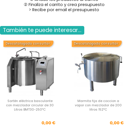
② Finaliza el carrito y crea presupuesto
> Recibe por email el presupuesto
También te puede interesar...
Descatalogado consultar
Descatalogado consultar
Sartén eléctrica basculante
Marmita fija de coccion a
con mezclador circular de 30
vapor con mezclador de 200
Litros BMT30-250ºC
litros 152ºC
Precio
Pre
0,00 €
0,00 €