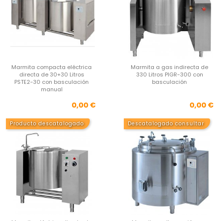
Marmita compacta eléctrica
Marmita a gas indirecta de
directa de 30+30 Litros
330 Litros PIGR-300 con
PSTE2-30 con basculación
basculación
manual
Precio
Pre
0,00 €
0,00 €
Producto descatalogado
Descatalogado consultar