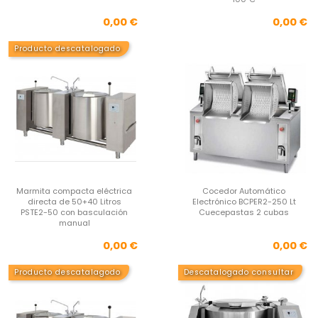
Precio
Pre
0,00 €
0,00 €
Producto descatalogado
Marmita compacta eléctrica
Cocedor Automático
directa de 50+40 Litros
Electrónico BCPER2-250 Lt
PSTE2-50 con basculación
Cuecepastas 2 cubas
manual
Precio
Pre
0,00 €
0,00 €
Producto descatalagodo
Descatalogado consultar