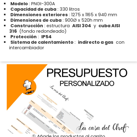
Modelo
: PNGI-300A
Capacidad de cuba
: 330 litros
Dimensiones exteriores
: 1275 x 1165 x 940 mm
Dimensiones de cuba
: 900Ø x 520h mm
Construcción
: estructura
AISI 304
y
cuba AISI
316
(fondo redondeado)
Protección
:
IP54
Sistema de calentamiento
:
indirecto a gas
con
intercambiador
① Añade los productos al carrito