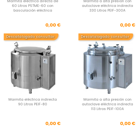
Marmita eléctrica directa de
Marmita a alta presión con
60 Litros PSTME-60 con
autoclave eléctrica indirecta
basculación eléctrica
330 Litros PEIF-300A
Precio
Pre
0,00 €
0,00 €
Descatalogado consultar
Descatalogado consultar
Marmita eléctrica indirecta
Marmita a alta presión con
90 Litros PEIF-80
autoclave eléctrica indirecta
113 Litros PEIF-100A
Precio
Pre
0,00 €
0,00 €