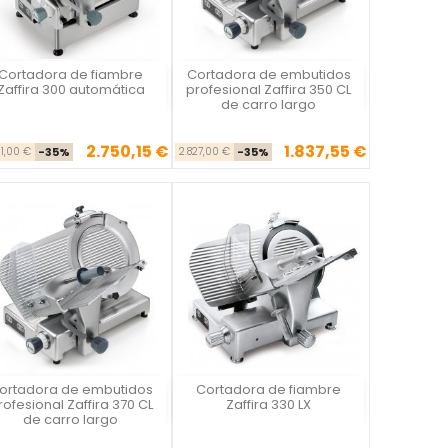
Cortadora de fiambre
Cortadora de embutidos
Vista rápida
Vista rápida


Zaffira 300 automática
profesional Zaffira 350 CL
de carro largo
2.750,15 €
1.837,55 €
Precio base
Precio
Precio base
Precio
31,00 €
-35%
2.827,00 €
-35%
ortadora de embutidos
Cortadora de fiambre
Vista rápida
Vista rápida


rofesional Zaffira 370 CL
Zaffira 330 LX
de carro largo