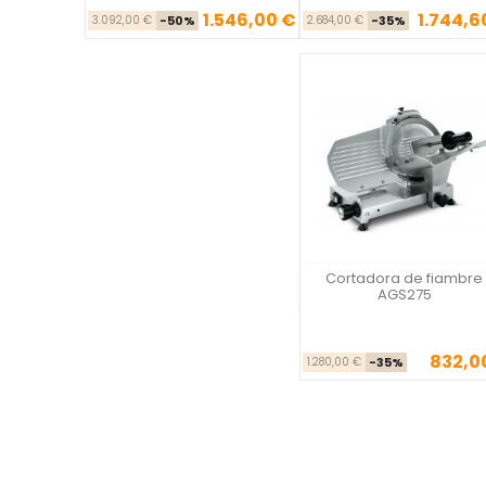
1.546,00 €
1.744,6
Precio base
Precio
Precio ba
Pre
3.092,00 €
-50%
2.684,00 €
-35%
Cortadora de fiambre
Vista rápida
AGS275
832,0
Precio ba
Pre
1.280,00 €
-35%