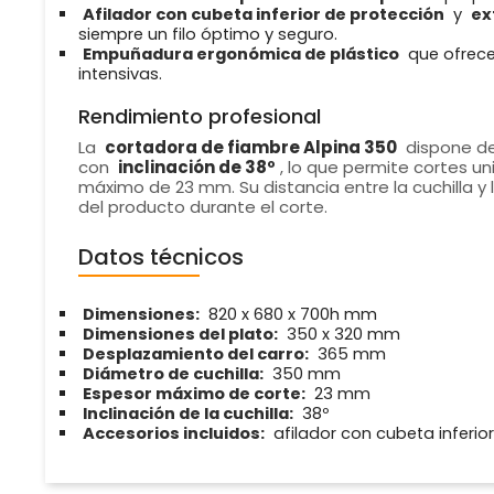
Afilador con cubeta inferior de protección
y
ex
siempre un filo óptimo y seguro.
Empuñadura ergonómica de plástico
que ofrece
intensivas.
Rendimiento profesional
La
cortadora de fiambre Alpina 350
dispone d
con
inclinación de 38º
, lo que permite cortes u
máximo de 23 mm. Su distancia entre la cuchilla y
del producto durante el corte.
Datos técnicos
Dimensiones:
820 x 680 x 700h mm
Dimensiones del plato:
350 x 320 mm
Desplazamiento del carro:
365 mm
Diámetro de cuchilla:
350 mm
Espesor máximo de corte:
23 mm
Inclinación de la cuchilla:
38º
Accesorios incluidos:
afilador con cubeta inferior