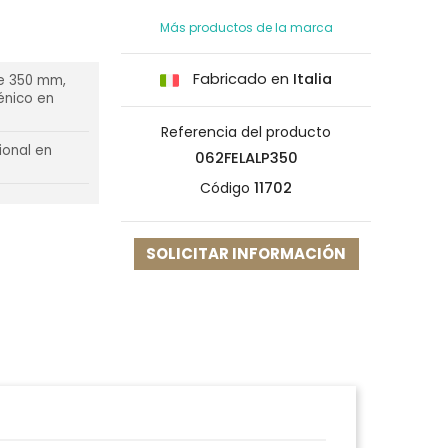
Más productos de la marca
Fabricado en
Italia
de 350 mm,
énico en
Referencia del producto
ional en
062FELALP350
Código
11702
SOLICITAR INFORMACIÓN