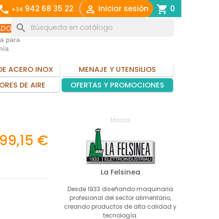
call

shopping_cart
942 68 35 22
Iniciar sesión
0
+34
search
ADO
ia para
mía
DE ACERO INOX
MENAJE Y UTENSILIOS
ORES DE AIRE
OFERTAS Y PROMOCIONES
Marca
399,15 €
La Felsinea
Desde 1933 diseñando maquinaria
profesional del sector alimentario,
creando productos de alta calidad y
tecnología.