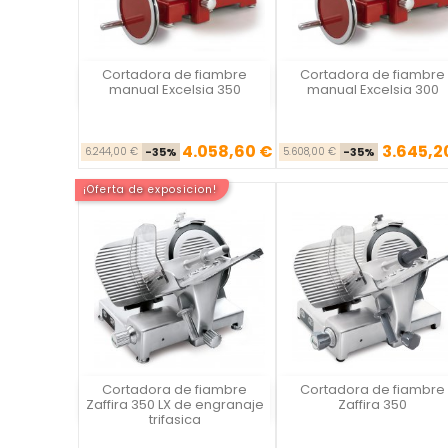
Cortadora de fiambre
Cortadora de fiambre
Vista rápida
Vista rápida

manual Excelsia 350
manual Excelsia 300
4.058,60 €
3.645,2
Precio base
Precio
Precio ba
Pre
6.244,00 €
-35%
5.608,00 €
-35%
¡Oferta de exposicion!
Cortadora de fiambre
Cortadora de fiambre
Vista rápida
Vista rápida

Zaffira 350 LX de engranaje
Zaffira 350
trifasica