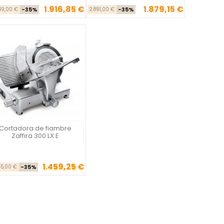
1.916,85 €
1.879,15 €
Precio base
Precio
Precio base
Precio
49,00 €
-35%
2.891,00 €
-35%
Cortadora de fiambre
Vista rápida

Zaffira 300 LX E
1.459,25 €
Precio base
Precio
45,00 €
-35%