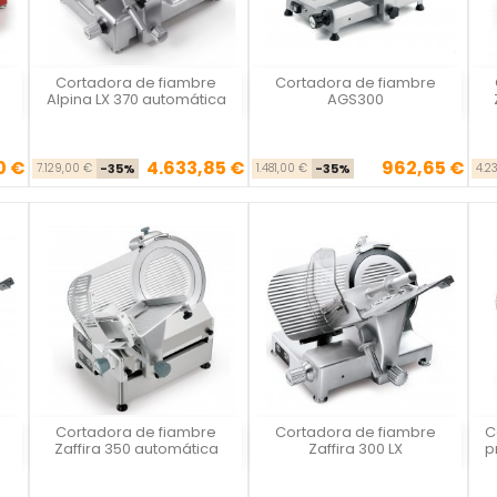
Cortadora de fiambre
Cortadora de fiambre
Vista rápida
Vista rápida



Alpina LX 370 automática
AGS300
0 €
4.633,85 €
962,65 €
se
cio
Precio base
Precio
Precio base
Precio
7.129,00 €
-35%
1.481,00 €
-35%
4.2
Cortadora de fiambre
Cortadora de fiambre
C
Vista rápida
Vista rápida



Zaffira 350 automática
Zaffira 300 LX
p