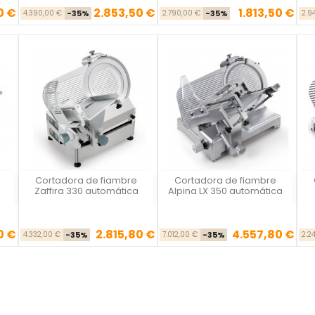
0 €
2.853,50 €
1.813,50 €
se
cio
Precio base
Precio
Precio base
Precio
4.390,00 €
-35%
2.790,00 €
-35%
2.9
Cortadora de fiambre
Cortadora de fiambre
Vista rápida
Vista rápida



Zaffira 330 automática
Alpina LX 350 automática
0 €
2.815,80 €
4.557,80 €
se
cio
Precio base
Precio
Precio base
Precio
4.332,00 €
-35%
7.012,00 €
-35%
2.2