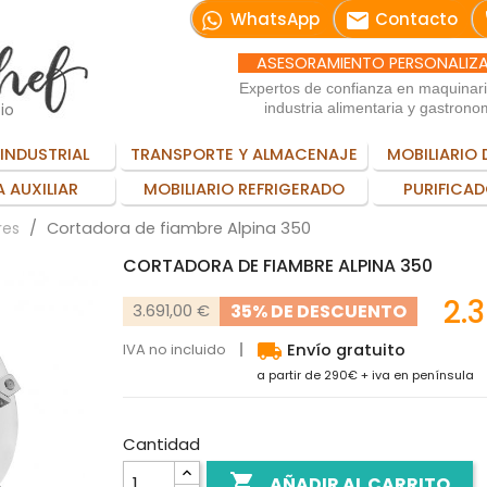
email
WhatsApp
Contacto
ASESORAMIENTO PERSONALIZ
Expertos de confianza en maquinar
io
industria alimentaria y gastrono
INDUSTRIAL
TRANSPORTE Y ALMACENAJE
MOBILIARIO 
 AUXILIAR
MOBILIARIO REFRIGERADO
PURIFICAD
Cortadora de fiambre Alpina 350
res
CORTADORA DE FIAMBRE ALPINA 350
2.
35% DE DESCUENTO
3.691,00 €
local_shipping
IVA no incluido
Envío gratuito
a partir de 290€ + iva en península
Cantidad

AÑADIR AL CARRITO