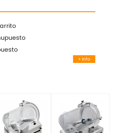
arrito
esupuesto
puesto
+ info