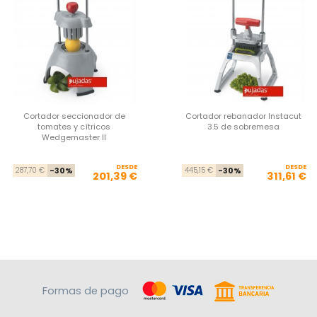
Cortador seccionador de
Cortador rebanador Instacut
tomates y cítricos
3.5 de sobremesa
Wedgemaster II
DESDE
Precio base
Precio
DESDE
Pre
Pre
287,70 €
-30%
445,15 €
-30%
201,39 €
311,61 €
Formas de pago