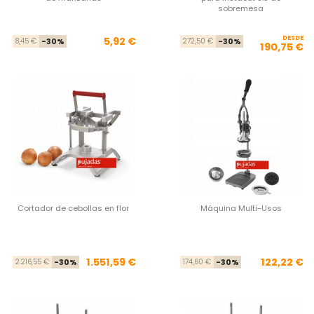
sobremesa
Precio base
Precio
DESDE
Pre
Pre
5,92 €
8,45 €
-30%
272,50 €
-30%
190,75 €
Cortador de cebollas en flor
Máquina Multi-Usos
Precio base
Precio
Pre
Pre
1.551,59 €
122,22 €
2.216,55 €
-30%
174,60 €
-30%