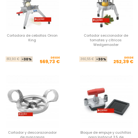
Cortadora de cebollas Onion
Cortador seccionador de
King
tomates y cítricos
Wedgemaster
DESDE
Precio base
Precio
DESDE
Pre
Pre
813,90 €
-30%
360,55 €
-30%
569,73 €
252,39 €
Cortador y descorazonador
Bloque de empuje y cuchillas
de manzanas
para Instacut 3.5 de