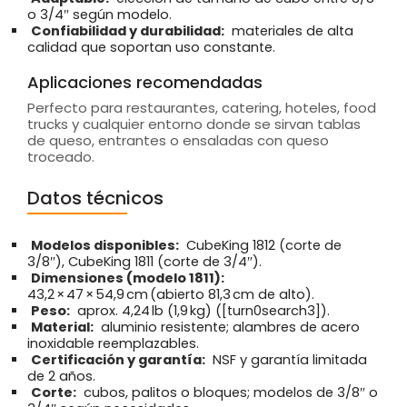
o 3/4″ según modelo.
Confiabilidad y durabilidad:
materiales de alta
calidad que soportan uso constante.
Aplicaciones recomendadas
Perfecto para restaurantes, catering, hoteles, food
trucks y cualquier entorno donde se sirvan tablas
de queso, entrantes o ensaladas con queso
troceado.
Datos técnicos
Modelos disponibles:
CubeKing 1812 (corte de
3/8″), CubeKing 1811 (corte de 3/4″).
Dimensiones (modelo 1811):
43,2 × 47 × 54,9 cm (abierto 81,3 cm de alto).
Peso:
aprox. 4,24 lb (1,9 kg) ([turn0search3]).
Material:
aluminio resistente; alambres de acero
inoxidable reemplazables.
Certificación y garantía:
NSF y garantía limitada
de 2 años.
Corte:
cubos, palitos o bloques; modelos de 3/8″ o