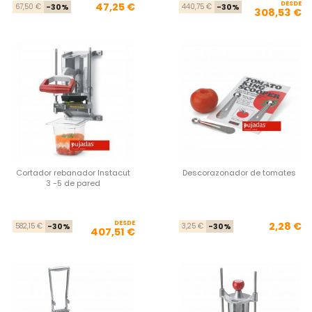
Precio base
Precio
DESDE
Pre
Pre
47,25 €
67,50 €
-30%
440,75 €
-30%
308,53 €
Cortador rebanador Instacut
Descorazonador de tomates
3 -5 de pared
DESDE
Precio base
Precio
Pre
Pre
2,28 €
582,15 €
-30%
3,25 €
-30%
407,51 €