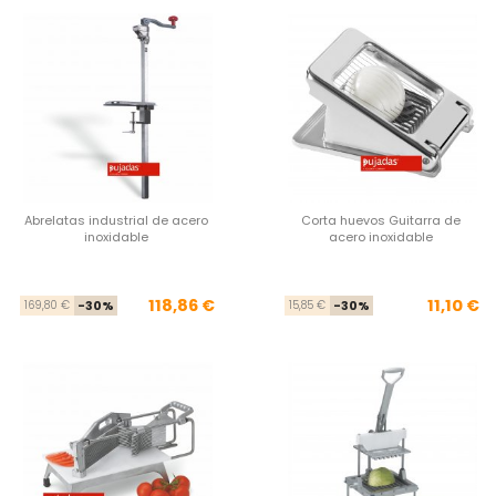
Abrelatas industrial de acero
Corta huevos Guitarra de
inoxidable
acero inoxidable
Precio base
Precio
Pre
Pre
118,86 €
11,10 €
169,80 €
-30%
15,85 €
-30%