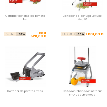
Cortador de tomates Tomato
Cortador de lechuga Lettuce
Pro
King IV
DESDE
Precio base
Precio
Pre
Pre
1.001,00 €
755,55 €
-30%
1.430,00 €
-30%
528,89 €
Cortador de patatas fritas
Cortador rebanador Instacut
5 -0 de sobremesa