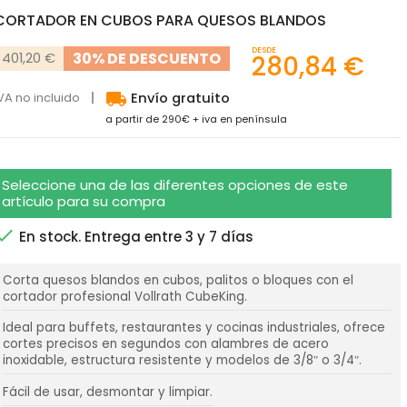
CORTADOR EN CUBOS PARA QUESOS BLANDOS
DESDE
30% DE DESCUENTO
401,20 €
280,84 €
local_shipping
VA no incluido
Envío gratuito
a partir de 290€ + iva en península
Seleccione una de las diferentes opciones de este
artículo para su compra

En stock. Entrega entre 3 y 7 días
Corta quesos blandos en cubos, palitos o bloques con el
cortador profesional Vollrath CubeKing.
Ideal para buffets, restaurantes y cocinas industriales, ofrece
cortes precisos en segundos con alambres de acero
inoxidable, estructura resistente y modelos de 3/8″ o 3/4″.
Fácil de usar, desmontar y limpiar.