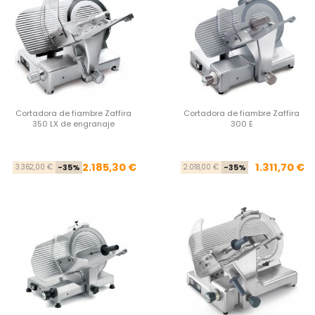
Cortadora de fiambre Zaffira
Cortadora de fiambre Zaffira
350 LX de engranaje
300 E
Precio base
Precio
Pre
Pre
2.185,30 €
1.311,70 €
3.362,00 €
-35%
2.018,00 €
-35%