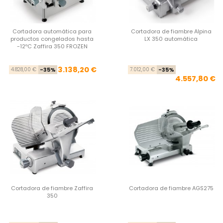
Cortadora automática para
Cortadora de fiambre Alpina
productos congelados hasta
LX 350 automática
-12ºC Zaffira 350 FROZEN
Precio base
Precio
Pre
Pre
3.138,20 €
4.828,00 €
-35%
7.012,00 €
-35%
4.557,80 €
Cortadora de fiambre Zaffira
Cortadora de fiambre AGS275
350