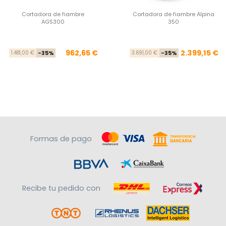
Cortadora de fiambre
Cortadora de fiambre Alpina
AGS300
350
Precio base
Precio
Pre
Pre
962,65 €
2.399,15 €
1.481,00 €
-35%
3.691,00 €
-35%
Formas de pago
Recibe tu pedido con