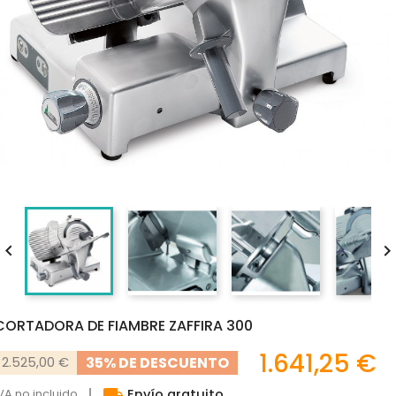

CORTADORA DE FIAMBRE ZAFFIRA 300
1.641,25 €
35% DE DESCUENTO
2.525,00 €
local_shipping
VA no incluido
Envío gratuito