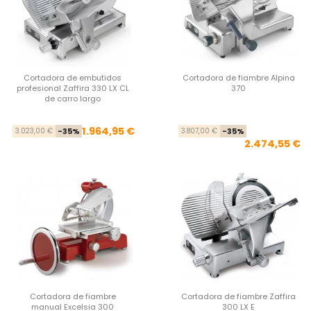
Cortadora de embutidos
Cortadora de fiambre Alpina
profesional Zaffira 330 LX CL
370
de carro largo
Precio base
Precio
Pre
Pre
1.964,95 €
3.023,00 €
-35%
3.807,00 €
-35%
2.474,55 €
Cortadora de fiambre
Cortadora de fiambre Zaffira
manual Excelsia 300
300 LX E