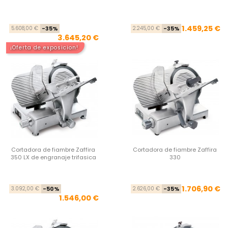
Precio base
Precio
Pre
Pre
1.459,25 €
5.608,00 €
-35%
2.245,00 €
-35%
3.645,20 €
¡Oferta de exposicion!
Cortadora de fiambre Zaffira
Cortadora de fiambre Zaffira
350 LX de engranaje trifasica
330
Precio base
Precio
Pre
Pre
1.706,90 €
3.092,00 €
-50%
2.626,00 €
-35%
1.546,00 €