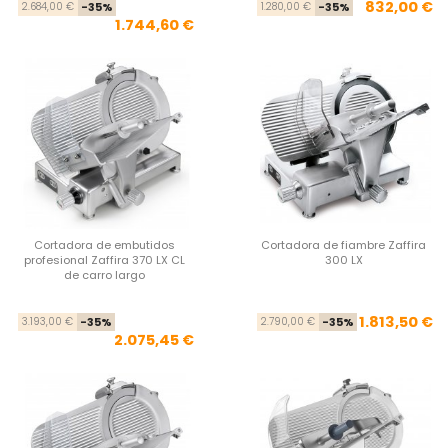
Precio base
Precio
Pre
Pre
832,00 €
2.684,00 €
-35%
1.280,00 €
-35%
1.744,60 €
Cortadora de embutidos
Cortadora de fiambre Zaffira
profesional Zaffira 370 LX CL
300 LX
de carro largo
Precio base
Precio
Pre
Pre
1.813,50 €
3.193,00 €
-35%
2.790,00 €
-35%
2.075,45 €