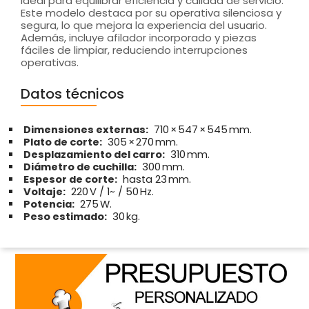
Ideal para equilibrar eficiencia y calidad de servicio.
Este modelo destaca por su operativa silenciosa y
segura, lo que mejora la experiencia del usuario.
Además, incluye afilador incorporado y piezas
fáciles de limpiar, reduciendo interrupciones
operativas.
Datos técnicos
Dimensiones externas:
710 × 547 × 545 mm.
Plato de corte:
305 × 270 mm.
Desplazamiento del carro:
310 mm.
Diámetro de cuchilla:
300 mm.
Espesor de corte:
hasta 23 mm.
Voltaje:
220 V / 1~ / 50 Hz.
Potencia:
275 W.
Peso estimado:
30 kg.