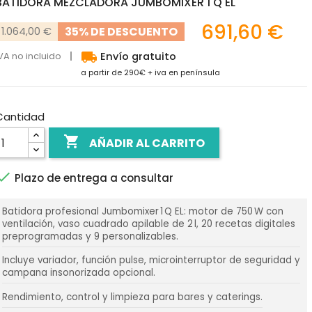
BATIDORA MEZCLADORA JUMBOMIXER 1 Q EL
691,60 €
35% DE DESCUENTO
1.064,00 €
local_shipping
VA no incluido
Envío gratuito
a partir de 290€ + iva en península
Cantidad

AÑADIR AL CARRITO

Plazo de entrega a consultar
Batidora profesional Jumbomixer 1 Q EL: motor de 750 W con
ventilación, vaso cuadrado apilable de 2 l, 20 recetas digitales
preprogramadas y 9 personalizables.
Incluye variador, función pulse, microinterruptor de seguridad y
campana insonorizada opcional.
Rendimiento, control y limpieza para bares y caterings.