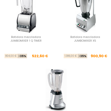
Batidora mezcladora
Batidora mezcladora
JUMBOMIXER 1 Q TIMER
JUMBOMIXER X5
Precio base
Precio
Pre
Pre
522,60 €
900,90 €
804,00 €
-35%
1.386,00 €
-35%