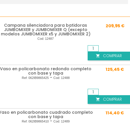
Campana silenciadora para batidoras
209,95 €
JUMBOMIXER y JUMBOMIXER Q (excepto
modelos JUMBOMIXER x5 y JUMBOMIXER 2)
Cod:
12487
COMPRAR

Vaso en policarbonato redondo completo
125,45 €
con base y tapa
-
Ref:
062IB9865425
Cod:
12488
COMPRAR

Vaso en policarbonato cuadrado completo
114,40 €
con base y tapa
-
Ref:
062IB9865410
Cod:
12489