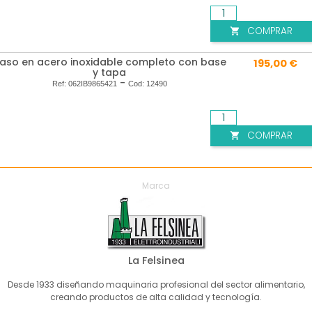
COMPRAR

aso en acero inoxidable completo con base
195,00 €
y tapa
-
Ref:
062IB9865421
Cod:
12490
COMPRAR

Marca
La Felsinea
Desde 1933 diseñando maquinaria profesional del sector alimentario,
creando productos de alta calidad y tecnología.