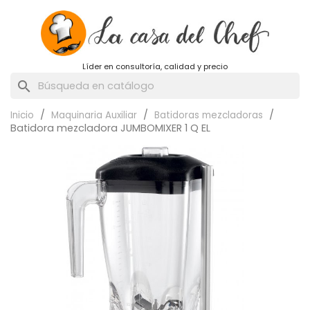
Líder en consultoría, calidad y precio
search
Inicio
Maquinaria Auxiliar
Batidoras mezcladoras
Batidora mezcladora JUMBOMIXER 1 Q EL