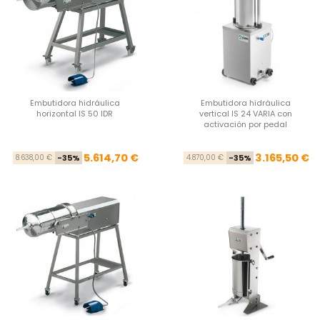
Embutidora hidráulica
Embutidora hidráulica
horizontal IS 50 IDR
vertical IS 24 VARIA con
activación por pedal
Precio base
Precio
Pre
Pre
5.614,70 €
3.165,50 €
8.638,00 €
-35%
4.870,00 €
-35%