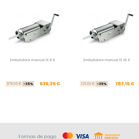
Embutidora manual IS 8 X
Embutidora manual IS 16 X
Precio base
Precio
Pre
Pre
636,35 €
787,15 €
979,00 €
-35%
1.211,00 €
-35%
Formas de pago