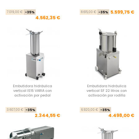
Precio base
Precio
Pre
Pre
5.599,75 €
7.019,00 €
-35%
8.615,00 €
-35%
4.562,35 €
Embutidora hidráulica
Embutidora hidráulica
vertical IS15 VARIA con
vertical SF 22 litros con
activación por pedal
activación por rodilla
Precio base
Precio
Pre
Pre
3.607,00 €
-35%
6.920,00 €
-35%
2.344,55 €
4.498,00 €