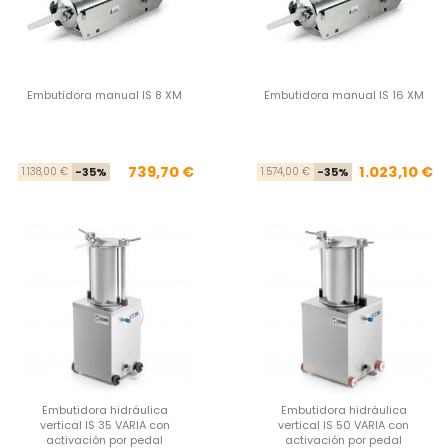
Embutidora manual IS 8 XM
Embutidora manual IS 16 XM
Precio base
Precio
Pre
Pre
739,70 €
1.023,10 €
1.138,00 €
-35%
1.574,00 €
-35%
Embutidora hidráulica
Embutidora hidráulica
vertical IS 35 VARIA con
vertical IS 50 VARIA con
activación por pedal
activación por pedal