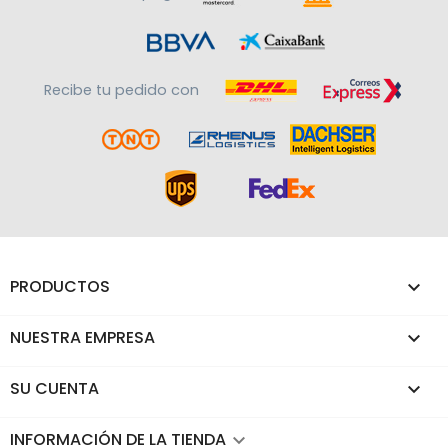
Recibe tu pedido con
PRODUCTOS

NUESTRA EMPRESA

SU CUENTA

INFORMACIÓN DE LA TIENDA
keyboard_arrow_down