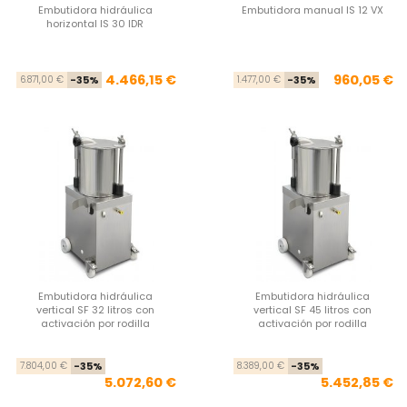
Embutidora hidráulica
Embutidora manual IS 12 VX
horizontal IS 30 IDR
Precio base
Precio
Pre
Pre
4.466,15 €
960,05 €
6.871,00 €
-35%
1.477,00 €
-35%
Embutidora hidráulica
Embutidora hidráulica
vertical SF 32 litros con
vertical SF 45 litros con
activación por rodilla
activación por rodilla
Precio base
Precio
Pre
Pre
7.804,00 €
-35%
8.389,00 €
-35%
5.072,60 €
5.452,85 €