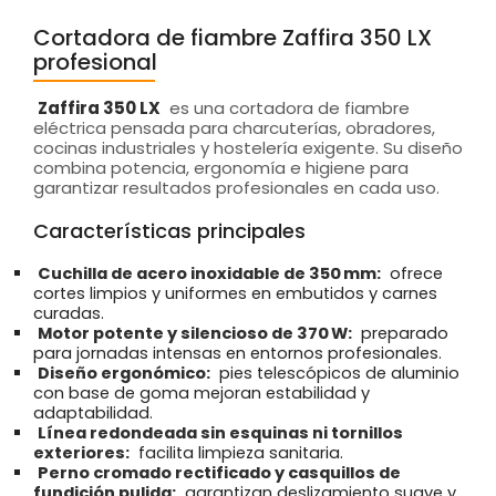
Cortadora de fiambre Zaffira 350 LX
profesional
Zaffira 350 LX
es una cortadora de fiambre
eléctrica pensada para charcuterías, obradores,
cocinas industriales y hostelería exigente. Su diseño
combina potencia, ergonomía e higiene para
garantizar resultados profesionales en cada uso.
Características principales
Cuchilla de acero inoxidable de 350 mm:
ofrece
cortes limpios y uniformes en embutidos y carnes
curadas.
Motor potente y silencioso de 370 W:
preparado
para jornadas intensas en entornos profesionales.
Diseño ergonómico:
pies telescópicos de aluminio
con base de goma mejoran estabilidad y
adaptabilidad.
Línea redondeada sin esquinas ni tornillos
exteriores:
facilita limpieza sanitaria.
Perno cromado rectificado y casquillos de
fundición pulida:
garantizan deslizamiento suave y