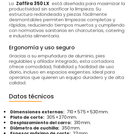
La
Zaffira 350 LX
está diseñada para maximizar la
productividad sin sacrificar la limpieza. Su
estructura redondeada y piezas fácilmente
desmontables permiten limpiezas completas y
rápidas, reduciendo tiempos muertos y cumpliendo
con normativas sanitarias en charcuterías, catering
e industria alimentaria.
Ergonomía y uso seguro
Gracias a su empuñadura de aluminio, pies
regulables y afilador integrado, esta cortadora
ofrece comodidad, fiabilidad y facilidad de uso
diario, incluso en espacios exigentes. Ideal para
operarios que quieren un equipo duradero y de alta
calidad.
Datos técnicos
Dimensiones externas:
710 × 575 × 530 mm.
Plato de corte:
305 × 270 mm.
Desplazamiento del carro:
310 mm.
Diámetro de cuchilla:
350 mm.
Espesor máximo de corte:
23 mm.