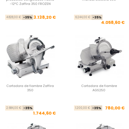
-12ºC Zaffira 350 FROZEN
Precio base
Precio
Pre
Pre
3.138,20 €
4.828,00 €
-35%
6.244,00 €
-35%
4.058,60 €
Cortadora de fiambre Zaffira
Cortadora de fiambre
350
AGS250
Precio base
Precio
Pre
Pre
780,00 €
2.684,00 €
-35%
1.200,00 €
-35%
1.744,60 €