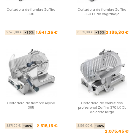
Cortadora de fiambre Zaffira
Cortadora de fiambre Zaffira
300
350 LX de engranaje
Precio base
Precio
Pre
Pre
1.641,25 €
2.185,30 €
2.525,00 €
-35%
3.362,00 €
-35%
Cortadora de fiambre Alpina
Cortadora de embutidos
385
profesional Zaffira 370 LX CL
de carro largo
Precio base
Precio
Pre
Pre
2.516,15 €
3.871,00 €
-35%
3.193,00 €
-35%
2.075,45 €