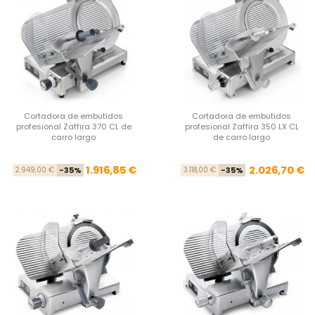
Cortadora de embutidos
Cortadora de embutidos
profesional Zaffira 370 CL de
profesional Zaffira 350 LX CL
carro largo
de carro largo
Precio base
Precio
Pre
Pre
1.916,85 €
2.026,70 €
2.949,00 €
-35%
3.118,00 €
-35%