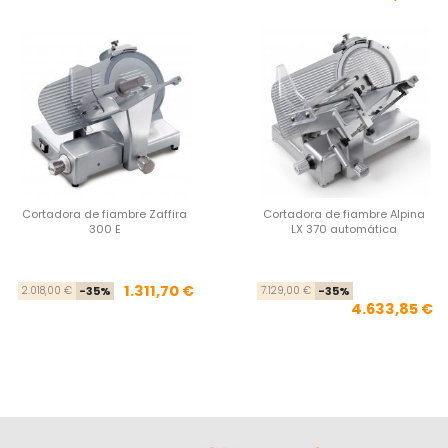
Cortadora de fiambre Zaffira
Cortadora de fiambre Alpina
300 E
LX 370 automática
Precio base
Precio
Pre
Pre
1.311,70 €
2.018,00 €
-35%
7.129,00 €
-35%
4.633,85 €