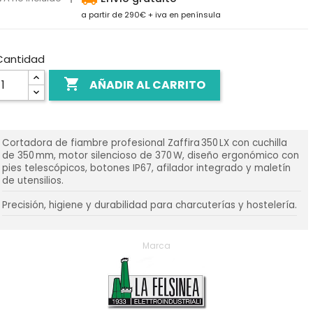
a partir de 290€ + iva en península
Cantidad

AÑADIR AL CARRITO
Cortadora de fiambre profesional Zaffira 350 LX con cuchilla
de 350 mm, motor silencioso de 370 W, diseño ergonómico con
pies telescópicos, botones IP67, afilador integrado y maletín
de utensilios.
Precisión, higiene y durabilidad para charcuterías y hostelería.
Marca