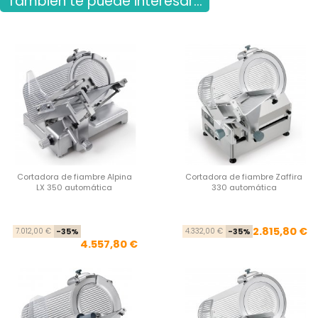
También te puede interesar...
Cortadora de fiambre Alpina
Cortadora de fiambre Zaffira
LX 350 automática
330 automática
Precio base
Precio
Pre
Pre
2.815,80 €
7.012,00 €
-35%
4.332,00 €
-35%
4.557,80 €