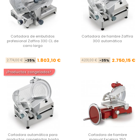
Cortadora de embutidos
Cortadora de fiambre Zaffira
profesional Zaffira 330 CL de
300 automática
carro largo
Precio base
Precio
Pre
Pre
1.803,10 €
2.750,15 €
2.774,00 €
-35%
4.231,00 €
-35%
¡Productos congelados!
Cortadora automática para
Cortadora de fiambre
productos congelados hasta
manual Excelsia 350