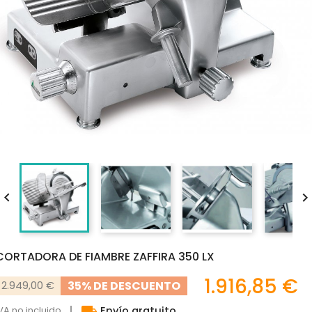

CORTADORA DE FIAMBRE ZAFFIRA 350 LX
1.916,85 €
35% DE DESCUENTO
2.949,00 €
local_shipping
VA no incluido
Envío gratuito